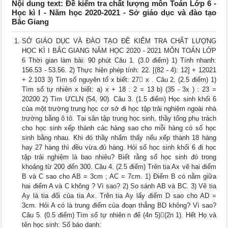
Nội dung text: Đề kiểm tra chất lượng môn Toán Lớp 6 -
Học kì I - Năm học 2020-2021 - Sở giáo dục và đào tạo
Bắc Giang
SỞ GIÁO DỤC VÀ ĐÀO TẠO ĐỀ KIỂM TRA CHẤT LƯỢNG
HỌC KÌ I BẮC GIANG NĂM HỌC 2020 - 2021 MÔN TOÁN LỚP
6 Thời gian làm bài: 90 phút Câu 1. (3.0 điểm) 1) Tính nhanh:
156.53 - 53.56. 2) Thực hiện phép tính: 22. [(82 - 4): 12] + 12021
+ 2.103 3) Tìm số nguyên tố x biết: 27 x . Câu 2. (2.5 điểm) 1)
Tìm số tự nhiên x biết: a) x + 18 : 2 = 13 b) (35 - 3x ) : 23 =
20200 2) Tìm ƯCLN (54, 90). Câu 3. (1.5 điểm) Học sinh khối 6
của một trường trung học cơ sở đi học tập trải nghiệm ngoài nhà
trường bằng ô tô. Tại sân tập trung học sinh, thầy tổng phụ trách
cho học sinh xếp thành các hàng sao cho mỗi hàng có số học
sinh bằng nhau. Khi đó thầy nhẩm thấy nếu xếp thành 18 hàng
hay 27 hàng thì đều vừa đủ hàng. Hỏi số học sinh khối 6 đi học
tập trải nghiệm là bao nhiêu? Biết rằng số học sinh đó trong
khoảng từ 200 đến 300. Câu 4. (2.5 điểm) Trên tia Ax vẽ hai điểm
B và C sao cho AB = 3cm ; AC = 7cm. 1) Điểm B có nằm giữa
hai điểm A và C không ? Vì sao? 2) So sánh AB và BC. 3) Vẽ tia
Ay là tia đối của tia Ax. Trên tia Ay lấy điểm D sao cho AD =
3cm. Hỏi A có là trung điểm của đoạn thẳng BD không? Vì sao?
Câu 5. (0.5 điểm) Tìm số tự nhiên n để (4n 5)(2n 1). Hết Họ và
tên học sinh: Số báo danh: