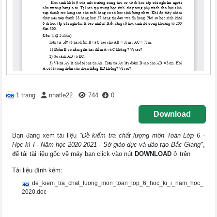
1 trang
nhatle22
744
0
Download
Bạn đang xem tài liệu
"Đề kiểm tra chất lượng môn Toán Lớp 6 -
Học kì I - Năm học 2020-2021 - Sở giáo dục và đào tạo Bắc Giang"
,
để tải tài liệu gốc về máy bạn click vào nút
DOWNLOAD
ở trên
Tài liệu đính kèm:
de_kiem_tra_chat_luong_mon_toan_lop_6_hoc_ki_i_nam_hoc_
2020.doc