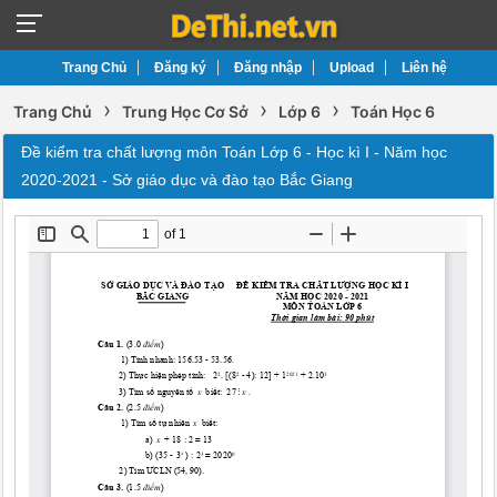
Trang Chủ
Đăng ký
Đăng nhập
Upload
Liên hệ
›
›
›
Trang Chủ
Trung Học Cơ Sở
Lớp 6
Toán Học 6
Đề kiểm tra chất lượng môn Toán Lớp 6 - Học kì I - Năm học
2020-2021 - Sở giáo dục và đào tạo Bắc Giang