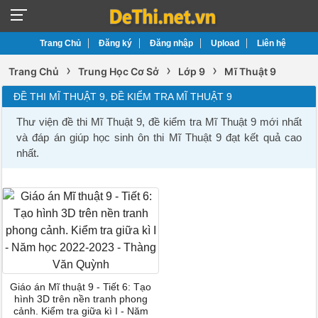
Trang Chủ
Đăng ký
Đăng nhập
Upload
Liên hệ
›
›
›
Trang Chủ
Trung Học Cơ Sở
Lớp 9
Mĩ Thuật 9
ĐỀ THI MĨ THUẬT 9, ĐỀ KIỂM TRA MĨ THUẬT 9
Thư viện đề thi Mĩ Thuật 9, đề kiểm tra Mĩ Thuật 9 mới nhất
và đáp án giúp học sinh ôn thi Mĩ Thuật 9 đạt kết quả cao
nhất.
Giáo án Mĩ thuật 9 - Tiết 6: Tạo
hình 3D trên nền tranh phong
cảnh. Kiểm tra giữa kì I - Năm