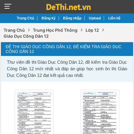
Trang Chủ
Đăng ký
Đăng nhập
Upload
Liên hệ
›
›
›
Trang Chủ
Trung Học Phổ Thông
Lớp 12
Giáo Dục Công Dân 12
ĐỀ THI GIÁO DỤC CÔNG DÂN 12, ĐỀ KIỂM TRA GIÁO DỤC
CÔNG DÂN 12
Thư viện đề thi Giáo Dục Công Dân 12, đề kiểm tra Giáo Dục
Công Dân 12 mới nhất và đáp án giúp học sinh ôn thi Giáo
Dục Công Dân 12 đạt kết quả cao nhất.