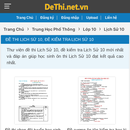
Trang Chủ
Đăng ký
Đăng nhập
Upload
Liên hệ
›
›
›
Trang Chủ
Trung Học Phổ Thông
Lớp 10
Lịch Sử 10
ĐỀ THI LỊCH SỬ 10, ĐỀ KIỂM TRA LỊCH SỬ 10
Thư viện đề thi Lịch Sử 10, đề kiểm tra Lịch Sử 10 mới nhất
và đáp án giúp học sinh ôn thi Lịch Sử 10 đạt kết quả cao
nhất.
Đề thi chọn đội tuyển học sinh
Đề cương ôn tập kiểm tra học kì