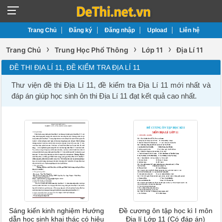
Trang Chủ
Đăng ký
Đăng nhập
Upload
Liên hệ
›
›
›
Trang Chủ
Trung Học Phổ Thông
Lớp 11
Địa Lí 11
ĐỀ THI ĐỊA LÍ 11, ĐỀ KIỂM TRA ĐỊA LÍ 11
Thư viện đề thi Địa Lí 11, đề kiểm tra Địa Lí 11 mới nhất và
đáp án giúp học sinh ôn thi Địa Lí 11 đạt kết quả cao nhất.
Sáng kiến kinh nghiệm Hướng
Đề cương ôn tập học kì I môn
dẫn học sinh khai thác có hiệu
Địa lí Lớp 11 (Có đáp án)