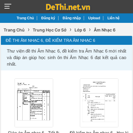
Trang Chủ
Đăng ký
Đăng nhập
Upload
Liên hệ
›
›
›
Trang Chủ
Trung Học Cơ Sở
Lớp 6
Âm Nhạc 6
ĐỀ THI ÂM NHẠC 6, ĐỀ KIỂM TRA ÂM NHẠC 6
Thư viện đề thi Âm Nhạc 6, đề kiểm tra Âm Nhạc 6 mới nhất
và đáp án giúp học sinh ôn thi Âm Nhạc 6 đạt kết quả cao
nhất.
Giáo án Âm nhạc 6 - Tiết 9:
Đề kiểm tra Âm nhạc 6 - Học kì