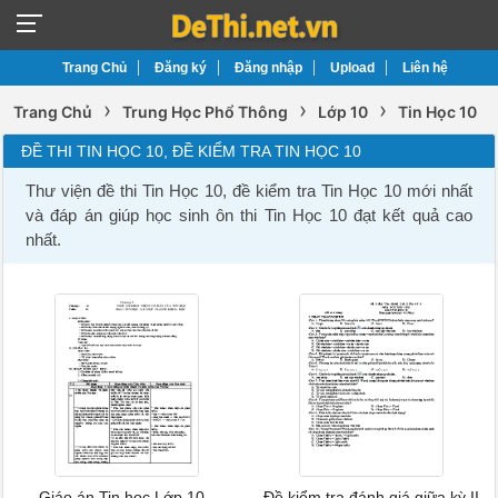
Trang Chủ
Đăng ký
Đăng nhập
Upload
Liên hệ
›
›
›
Trang Chủ
Trung Học Phổ Thông
Lớp 10
Tin Học 10
ĐỀ THI TIN HỌC 10, ĐỀ KIỂM TRA TIN HỌC 10
Thư viện đề thi Tin Học 10, đề kiểm tra Tin Học 10 mới nhất
và đáp án giúp học sinh ôn thi Tin Học 10 đạt kết quả cao
nhất.
Giáo án Tin học Lớp 10 -
Đề kiểm tra đánh giá giữa kỳ II