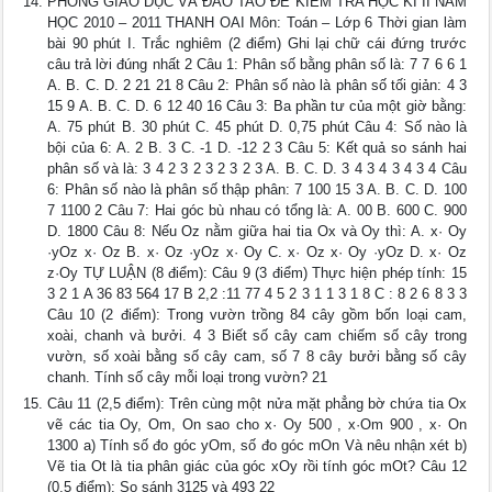
PHÒNG GIÁO DỤC VÀ ĐÀO TAO ĐỀ KIỂM TRA HỌC KÌ II NĂM
HỌC 2010 – 2011 THANH OAI Môn: Toán – Lớp 6 Thời gian làm
bài 90 phút I. Trắc nghiêm (2 điểm) Ghi lại chữ cái đứng trước
câu trả lời đúng nhất 2 Câu 1: Phân số bằng phân số là: 7 7 6 6 1
A. B. C. D. 2 21 21 8 Câu 2: Phân số nào là phân số tối giản: 4 3
15 9 A. B. C. D. 6 12 40 16 Câu 3: Ba phần tư của một giờ bằng:
A. 75 phút B. 30 phút C. 45 phút D. 0,75 phút Câu 4: Số nào là
bội của 6: A. 2 B. 3 C. -1 D. -12 2 3 Câu 5: Kết quả so sánh hai
phân số và là: 3 4 2 3 2 3 2 3 2 3 A. B. C. D. 3 4 3 4 3 4 3 4 Câu
6: Phân số nào là phân số thập phân: 7 100 15 3 A. B. C. D. 100
7 1100 2 Câu 7: Hai góc bù nhau có tổng là: A. 00 B. 600 C. 900
D. 1800 Câu 8: Nếu Oz nằm giữa hai tia Ox và Oy thì: A. x· Oy
·yOz x· Oz B. x· Oz ·yOz x· Oy C. x· Oz x· Oy ·yOz D. x· Oz
z·Oy TỰ LUẬN (8 điểm): Câu 9 (3 điểm) Thực hiện phép tính: 15
3 2 1 A 36 83 564 17 B 2,2 :11 77 4 5 2 3 1 1 3 1 8 C : 8 2 6 8 3 3
Câu 10 (2 điểm): Trong vườn trồng 84 cây gồm bốn loại cam,
xoài, chanh và bưởi. 4 3 Biết số cây cam chiếm số cây trong
vườn, số xoài bằng số cây cam, số 7 8 cây bưởi bằng số cây
chanh. Tính số cây mỗi loại trong vườn? 21
Câu 11 (2,5 điểm): Trên cùng một nửa mặt phẳng bờ chứa tia Ox
vẽ các tia Oy, Om, On sao cho x· Oy 500 , x·Om 900 , x· On
1300 a) Tính số đo góc yOm, số đo góc mOn Và nêu nhận xét b)
Vẽ tia Ot là tia phân giác của góc xOy rồi tính góc mOt? Câu 12
(0,5 điểm): So sánh 3125 và 493 22