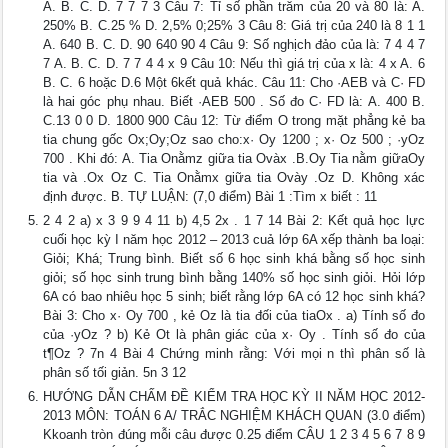
A. B. C. D. 7 7 7 3 Câu 7: Tỉ số phần trăm của 20 và 80 là: A.
250% B. C.25 % D. 2,5% 0;25% 3 Câu 8: Giá trị của 240 là 8 1 1
A. 640 B. C. D. 90 640 90 4 Câu 9: Số nghịch đảo của là: 7 4 4 7
7 A. B. C. D. 7 7 4 4 x 9 Câu 10: Nếu thì giá trị của x là: 4 x A. 6
B. C. 6 hoặc D.6 Một 6kết quả khác. Câu 11: Cho ·AEB và C· FD
là hai góc phụ nhau. Biết ·AEB 500 . Số đo C· FD là: A. 400 B.
C.13 0 0 D. 1800 900 Câu 12: Từ điểm O trong mặt phẳng kẻ ba
tia chung gốc Ox;Oy;Oz sao cho:x· Oy 1200 ; x· Oz 500 ; ·yOz
700 . Khi đó: A. Tia Onằmz giữa tia Ovàx .B.Oy Tia nằm giữaOy
tia và .Ox Oz C. Tia Onằmx giữa tia Ovày .Oz D. Không xác
định được. B. TỰ LUẬN: (7,0 điểm) Bài 1 :Tìm x biết : 11
2 4 2 a) x 3 9 9 4 11 b) 4,5 2x . 1 7 14 Bài 2: Kết quả học lực
cuối học kỳ I năm học 2012 – 2013 cuả lớp 6A xếp thành ba loại:
Giỏi; Khá; Trung bình. Biết số 6 học sinh khá bằng số học sinh
giỏi; số học sinh trung bình bằng 140% số học sinh giỏi. Hỏi lớp
6A có bao nhiêu học 5 sinh; biết rằng lớp 6A có 12 học sinh khá?
Bài 3: Cho x· Oy 700 , kẻ Oz là tia đối của tiaOx . a) Tính số đo
của ·yOz ? b) Kẻ Ot là phân giác của x· Oy . Tính số đo của
t¶Oz ? 7n 4 Bài 4 Chứng minh rằng: Với mọi n thì phân số là
phân số tối giản. 5n 3 12
HƯỚNG DẪN CHẤM ĐỀ KIỂM TRA HỌC KỲ II NĂM HỌC 2012-
2013 MÔN: TOÁN 6 A/ TRẮC NGHIỆM KHÁCH QUAN (3.0 điểm)
Kkoanh tròn đúng mỗi câu được 0.25 điểm CÂU 1 2 3 4 5 6 7 8 9