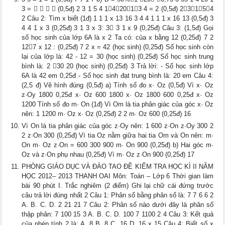
3 =     (0,5đ) 2 3 1 5 4 142013 4 = 2 (0,5đ) 23154
2 Câu 2: Tìm x biết (1đ) 1 1 1 x 13 16 3 4 4 1 1 1 x 16 13 (0,5đ) 3
4 4 1 x 3 (0,25đ) 3 1 3 x 3: 3 3 1 x 9 (0,25đ) Câu 3: (1,5đ) Gọi
số học sinh của lớp 6A là x 2 Ta có: của x bằng 12 (0,25đ) 7 2
127 x 12 : (0,25đ) 7 2 x = 42 (học sinh) (0,25đ) Số học sinh còn
lại của lớp là: 42 - 12 = 30 (học sinh) (0,25đ) Số học sinh trung
bình là: 2 30 20 (học sinh) (0,25đ) 3 Trả lời: - Số học sinh lớp
6A là 42 em 0,25đ - Số học sinh đạt trung bình là: 20 em Câu 4:
(2,5 đ) Vẽ hình đúng (0,5đ) a) Tính số đo x· Oz (0,5đ) Vì x· Oz
z·Oy 1800 0,25đ x· Oz 600 1800 x· Oz 1800 600 0,25đ x· Oz
1200 Tính số đo m· On (1đ) Vì Om là tia phân giác của góc x· Oz
nên: 1 1200 m· Oz x· Oz (0,25đ) 2 2 m· Oz 600 (0,25đ) 16
Vì On là tia phân giác của góc z·Oy nên: 1 600 z·On z·Oy 300 2
2 z·On 300 (0,25đ) Vì tia Oz nằm giữa hai tia Om và On nên: m·
On m· Oz z·On = 600 300 900 m· On 900 (0,25đ) b) Hai góc m·
Oz và z·On phụ nhau (0,25đ) Vì m· Oz z·On 900 (0,25đ) 17
PHÒNG GIÁO DỤC VÀ ĐÀO TAO ĐỀ KIỂM TRA HỌC KÌ II NĂM
HỌC 2012– 2013 THANH OAI Môn: Toán – Lớp 6 Thời gian làm
bài 90 phút I. Trắc nghiêm (2 điểm) Ghi lại chữ cái đứng trước
câu trả lời đúng nhất 2 Câu 1: Phân số bằng phân số là: 7 7 6 6 2
A. B. C. D. 2 21 21 7 Câu 2: Phân số nào dưới đây là phân số
thập phân: 7 100 15 3 A. B. C. D. 100 7 1100 2 4 Câu 3: Kết quả
của phép tính 2 là: A. 8 B. 8 C. 16 D. 16 x 15 Câu 4: Biết số x