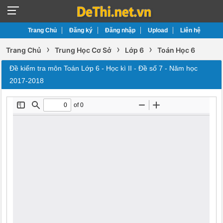
Trang Chủ
Đăng ký
Đăng nhập
Upload
Liên hệ
›
›
›
Trang Chủ
Trung Học Cơ Sở
Lớp 6
Toán Học 6
Đề kiểm tra môn Toán Lớp 6 - Học kì II - Đề số 7 - Năm học
2017-2018