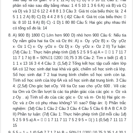
phân số nào sau đây bằng nhau: 1 4 5 10 1 3 6 6 A) và B) và C)
và D) và 3 12 6 12 2 4 8 8 1 3 Câu 3: Giá trị của biểu thức là: 2 4
5 1 1 2 A) B) C) D) 4 4 2 8 5 ( 4)2 Câu 4: Giá trị của biểu thức 
là: 8 10 11 9 A) B) C) -1 D) 1 80 80 Câu 5: Hai góc phụ nhau thì
có tổng số đo là: 14
A) 900 B) 1800 C) Lớn hơn 900 D) nhỏ hơn 900 Câu 6: Nếu tia
Oy nằm giữa hai tia Ox và Oz thì: A) x· Oy ·yOz B) x· Oy ·yOz
x· Oz 1 C) x· Oy ·yOz x· Oz D) x· Oy ·yOz x· Oz 2 II) Tự luận:
(7đ) Câu 1: Thực hiện phép tính (2đ) 5 2 5 9 5 a) A =   1 7 11 7
11 7 1 7 b) B = 50%1 20 0,75 3 35 Câu 2: Tìm x biết (1 đ) 1
1 1 x 13 16 3 4 4 Câu 3: (1,5đ) 2 Tổng kết học tập cuối năm lớp
6A có 12 học sinh đạt loại khá và giỏi, chiếm số học sinh cả lớp.
Số học sinh đạt 7 2 loại trung bình chiếm số học sinh còn lại.
Tính số học sinh của lớp 6A và số học sinh đạt trung bình. 3 Câu
4: (2,5đ) Cho góc bẹt xOy. Vẽ tia Oz sao cho ·yOz 600 . Vẽ các
tia Om và On lần lượt là các tia phân giác của các góc x· Oz và
z·Oy . a) Tính số đo của các góc x· Oz và m· On b) Hai góc m·
Oz và z·On có phụ nhau không? Vì sao? Đáp án: I) Phần trắc
nghiệm: (3đ) Câu 1 Câu 2 Câu 3 Câu 4 Câu 5 Câu 6 B A B C A D
II) Phần tự luận: (7đ) Câu 1: Thực hiện phép tính (2đ mỗi câu 1đ)
5 2 5 9 5 a) A =   1 7 11 7 11 7 5 2 9 5 = ( ) 1 (0,5đ) 7 11 11 7
15
5 5 = 1 = 1 (0,5đ) 7 7 1 7 b) B = 50%1 20 0,75 3 35 1 4 20 1