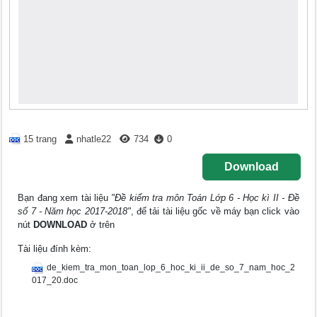
15 trang
nhatle22
734
0
Download
Bạn đang xem tài liệu
"Đề kiểm tra môn Toán Lớp 6 - Học kì II - Đề
số 7 - Năm học 2017-2018"
, để tải tài liệu gốc về máy bạn click vào
nút
DOWNLOAD
ở trên
Tài liệu đính kèm:
de_kiem_tra_mon_toan_lop_6_hoc_ki_ii_de_so_7_nam_hoc_2
017_20.doc