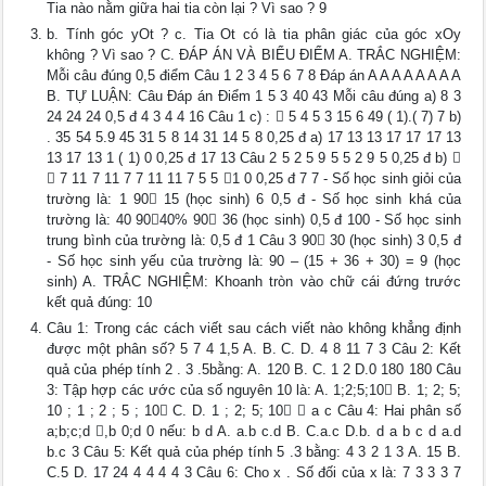
Tia nào nằm giữa hai tia còn lại ? Vì sao ? 9
b. Tính góc yOt ? c. Tia Ot có là tia phân giác của góc xOy
không ? Vì sao ? C. ĐÁP ÁN VÀ BIỂU ĐIỂM A. TRẮC NGHIỆM:
Mỗi câu đúng 0,5 điểm Câu 1 2 3 4 5 6 7 8 Đáp án A A A A A A A A
B. TỰ LUẬN: Câu Đáp án Điểm 1 5 3 40 43 Mỗi câu đúng a) 8 3
24 24 24 0,5 đ 4 3 4 4 16 Câu 1 c) :  5 4 5 3 15 6 49 ( 1).( 7) 7 b)
. 35 54 5.9 45 31 5 8 14 31 14 5 8 0,25 đ a) 17 13 13 17 17 17 13
13 17 13 1 ( 1) 0 0,25 đ 17 13 Câu 2 5 2 5 9 5 5 2 9 5 0,25 đ b) 
 7 11 7 11 7 7 11 11 7 5 5 1 0 0,25 đ 7 7 - Số học sinh giỏi của
trường là: 1 90 15 (học sinh) 6 0,5 đ - Số học sinh khá của
trường là: 40 9040% 90 36 (học sinh) 0,5 đ 100 - Số học sinh
trung bình của trường là: 0,5 đ 1 Câu 3 90 30 (học sinh) 3 0,5 đ
- Số học sinh yếu của trường là: 90 – (15 + 36 + 30) = 9 (học
sinh) A. TRẮC NGHIỆM: Khoanh tròn vào chữ cái đứng trước
kết quả đúng: 10
Câu 1: Trong các cách viết sau cách viết nào không khẳng định
được một phân số? 5 7 4 1,5 A. B. C. D. 4 8 11 7 3 Câu 2: Kết
quả của phép tính 2 . 3 .5bằng: A. 120 B. C. 1 2 D.0 180 180 Câu
3: Tập hợp các ước của số nguyên 10 là: A. 1;2;5;10 B. 1; 2; 5;
10 ; 1 ; 2 ; 5 ; 10 C. D. 1 ; 2; 5; 10  a c Câu 4: Hai phân số
a;b;c;d ,b 0;d 0 nếu: b d A. a.b c.d B. C.a.c D.b. d a b c d a.d
b.c 3 Câu 5: Kết quả của phép tính 5 .3 bằng: 4 3 2 1 3 A. 15 B.
C.5 D. 17 24 4 4 4 4 3 Câu 6: Cho x . Số đối của x là: 7 3 3 3 7