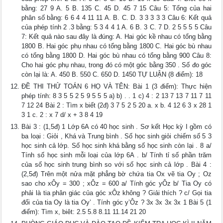
bằng: 27 9 A. 5 B. 135 C. 45 D. 45 7 15 Câu 5: Tổng của hai
phân số bằng: 6 6 4 4 11 11 A. B. C. D. 3 3 3 3 3 Câu 6: Kết quả
của phép tính 2 .3 bằng: 5 3 4 4 1 A. 6 B. 3 C. 7 D. 2 5 5 5 5 Câu
7: Kết quả nào sau đây là đúng: A. Hai góc kề nhau có tổng bằng
1800 B. Hai góc phụ nhau có tổng bằng 1800 C. Hai góc bù nhau
có tổng bằng 1800 D. Hai góc bù nhau có tổng bằng 900 Câu 8:
Cho hai góc phụ nhau, trong đó có một góc bằng 350 . Số đo góc
còn lại là: A. 450 B. 550 C. 650 D. 1450 TỰ LUẬN (8 điểm): 18
ĐỀ THI THỬ TOÁN 6 HỌ VÀ TÊN: Bài 1 (3 điểm): Thực hiện
phép tính: 8 3 5 5 2 5 9 5 5 5 a) b) . . 1 c) 4 : 2 13 7 13 7 11 7 11
7 12 24 Bài 2 : Tìm x biết (2đ) 3 7 5 2 5 20 a. x b. 4 12 6 3 x 28 1
3 1 c. 2 : x 7 d/ x + 3 8 4 19
Bài 3 : (1,5đ) 1 Lớp 6A có 40 học sinh . Sơ kết Học kỳ I gồm có
ba loại : Giỏi , Khá và Trung bình . Số học sinh giỏi chiếm số 5 3
học sinh cả lớp. Số học sinh khá bằng số học sinh còn lại . 8 a/
Tính số học sinh mỗi loại của lớp 6A . b/ Tính tỉ số phần trăm
của số học sinh trung bình so với số học sinh cả lớp . Bài 4 :
(2,5đ) Trên một nửa mặt phẳng bờ chứa tia Ox vẽ tia Oy ; Oz
sao cho xÔy = 300 ; xÔz = 600 a/ Tính góc yÔz b/ Tia Oy có
phải là tia phân giác của góc xÔz không ? Giải thích ? c/ Gọi tia
đối của tia Oy là tia Oy’ . Tính góc y’Ôz ? 3x 3x 3x 3x 1 Bài 5 (1
điểm): Tìm x, biêt: 2.5 5.8 8.11 11.14 21 20