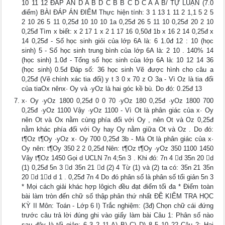
10 11 12 ĐÁP ÁN D A B D C B B C D C A A B/ TỰ LUẬN (7.0
điểm) BÀI ĐÁP ÁN ĐIỂM Thực hiện tính: 3 1 13 1 11 2 1,1 5 2 5
2 10 26 5 11 0,25đ 10 10 10 1a 0,25đ 26 5 11 10 0,25đ 20 2 10
0,25đ Tìm x biết: x 2 17 1 x 2 1 17 16 0,50đ 1b x 16 2 14 0,25đ x
14 0,25đ - Số học sinh giỏi của lớp 6A là: 6 1.0đ 12 : 10 (học
sinh) 5 - Số học sinh trung bình của lớp 6A là: 2 10 . 140% 14
(học sinh) 1.0đ - Tổng số học sinh của lớp 6A là: 10 12 14 36
(học sinh) 0.5đ Đáp số: 36 học sinh Vẽ được hình cho câu a
0,25đ (Vẽ chính xác tia đối) y t 3 0 x 70 z O 3a - Vì Oz là tia đối
của tiaOx nênx· Oy và ·yOz là hai góc kề bù. Do đó: 0.25đ 13
x· Oy ·yOz 1800 0,25đ 0 0 70 ·yOz 180 0,25đ ·yOz 1800 700
0,25đ ·yOz 1100 Vậy ·yOz 1100 - Vì Ot là phân giác của x· Oy
nên Ot và Ox nằm cùng phía đối với Oy , nên Ot và Oz 0,25đ
nằm khác phía đối với Oy hay Oy nằm giữa Ot và Oz . Do đó:
t¶Oz t¶Oy ·yOz x· Oy 700 0,25đ 3b - Mà Ot là phân giác của x·
Oy nên: t¶Oy 350 2 2 0,25đ Nên: t¶Oz t¶Oy ·yOz 350 1100 1450
Vậy t¶Oz 1450 Gọi d UCLN 7n 4;5n 3 . Khi đó: 7n 4 d 35n 20 d
(1) 0,25đ 5n 3 d 35n 21 d (2) 4 Từ (1) và (2) ta có: 35n 21 35n
20 d 1d d 1 . 0,25đ 7n 4 Do đó phân số là phân số tối giản 5n 3
* Mọi cách giải khác hợp lôgich đều đạt điểm tối đa * Điểm toàn
bài làm tròn đến chữ số thập phân thứ nhất ĐỀ KIỂM TRA HỌC
KỲ II Môn: Toán - Lớp 6 I) Trắc nghiệm: (3đ) Chọn chữ cái đứng
trước câu trả lời đúng ghi vào giấy làm bài Câu 1: Phân số nào
sau đây là tối giản: 6 3 2 11 A) B) C) D) 8 5 10 22 Câu 2: Hai