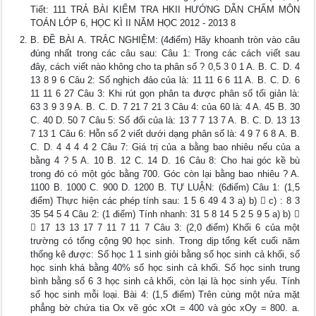
Tiết: 111 TRẢ BÀI KIỂM TRA HKII HƯỚNG DẪN CHẤM MÔN
TOÁN LỚP 6, HỌC KÌ II NĂM HỌC 2012 - 2013 8
B. ĐỀ BÀI A. TRẮC NGHIỆM: (4điểm) Hãy khoanh tròn vào câu
đúng nhất trong các câu sau: Câu 1: Trong các cách viết sau
đây, cách viết nào không cho ta phân số ? 0,5 3 0 1 A. B. C. D. 4
13 8 9 6 Câu 2: Số nghịch đảo của là: 11 11 6 6 11 A. B. C. D. 6
11 11 6 27 Câu 3: Khi rút gọn phân ta được phân số tối giản là:
63 3 9 3 9 A. B. C. D. 7 21 7 21 3 Câu 4: của 60 là: 4 A. 45 B. 30
C. 40 D. 50 7 Câu 5: Số đối của là: 13 7 7 13 7 A. B. C. D. 13 13
7 13 1 Câu 6: Hỗn số 2 viết dưới dạng phân số là: 4 9 7 6 8 A. B.
C. D. 4 4 4 4 2 Câu 7: Giá trị của a bằng bao nhiêu nếu của a
bằng 4 ? 5 A. 10 B. 12 C. 14 D. 16 Câu 8: Cho hai góc kề bù
trong đó có một góc bằng 700. Góc còn lại bằng bao nhiêu ? A.
1100 B. 1000 C. 900 D. 1200 B. TỰ LUẬN: (6điểm) Câu 1: (1,5
điểm) Thực hiện các phép tính sau: 1 5 6 49 4 3 a) b)  c) : 8 3
35 54 5 4 Câu 2: (1 điểm) Tính nhanh: 31 5 8 14 5 2 5 9 5 a) b) 
 17 13 13 17 7 11 7 11 7 Câu 3: (2,0 điểm) Khối 6 của một
trường có tổng cộng 90 học sinh. Trong dịp tổng kết cuối năm
thống kê được: Số học 1 1 sinh giỏi bằng số học sinh cả khối, số
học sinh khá bằng 40% số học sinh cả khối. Số học sinh trung
bình bằng số 6 3 học sinh cả khối, còn lại là học sinh yếu. Tính
số học sinh mỗi loại. Bài 4: (1,5 điểm) Trên cùng một nửa mặt
phẳng bờ chứa tia Ox vẽ góc xOt = 400 và góc xOy = 800. a.