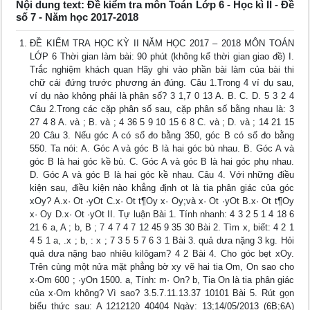
Nội dung text: Đề kiểm tra môn Toán Lớp 6 - Học kì II - Đề
số 7 - Năm học 2017-2018
ĐỀ KIỂM TRA HỌC KỲ II NĂM HỌC 2017 – 2018 MÔN TOÁN
LỚP 6 Thời gian làm bài: 90 phút (không kể thời gian giao đề) I.
Trắc nghiệm khách quan Hãy ghi vào phần bài làm của bài thi
chữ cái đứng trước phương án đúng. Câu 1.Trong 4 ví dụ sau,
ví dụ nào không phải là phân số? 3 1,7 0 13 A. B. C. D. 5 3 2 4
Câu 2.Trong các cặp phân số sau, cặp phân số bằng nhau là: 3
27 4 8 A. và ; B. và ; 4 36 5 9 10 15 6 8 C. và ; D. và ; 14 21 15
20 Câu 3. Nếu góc A có số đo bằng 350, góc B có số đo bằng
550. Ta nói: A. Góc A và góc B là hai góc bù nhau. B. Góc A và
góc B là hai góc kề bù. C. Góc A và góc B là hai góc phụ nhau.
D. Góc A và góc B là hai góc kề nhau. Câu 4. Với những điều
kiện sau, điều kiện nào khẳng định ot là tia phân giác của góc
xOy? A.x· Ot ·yOt C.x· Ot t¶Oy x· Oy;và x· Ot ·yOt B.x· Ot t¶Oy
x· Oy D.x· Ot ·yOt II. Tự luận Bài 1. Tính nhanh: 4 3 2 5 1 4 18 6
21 6 a, A ; b, B ; 7 4 7 4 7 12 45 9 35 30 Bài 2. Tìm x, biết: 4 2 1
4 5 1 a, .x ; b, : x ; 7 3 5 5 7 6 3 1 Bài 3. quả dưa nặng 3 kg. Hỏi
quả dưa nặng bao nhiêu kilôgam? 4 2 Bài 4. Cho góc bẹt xOy.
Trên cùng một nửa mặt phẳng bờ xy vẽ hai tia Om, On sao cho
x·Om 600 ; ·yOn 1500. a, Tính: m· On? b, Tia On là tia phân giác
của x·Om không? Vì sao? 3.5.7.11.13.37 10101 Bài 5. Rút gọn
biểu thức sau: A 1212120 40404 Ngày: 13;14/05/2013 (6B;6A)