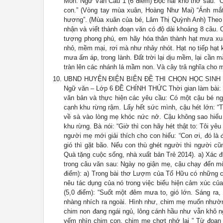
Môn: Ngữ Văn Câu 1 (6 điểm) Đọc hai khổ thơ sau: “C
con.” (Vòng tay mùa xuân, Hoàng Như Mai) “Ánh mắt
hương”. (Mùa xuân của bé, Lâm Thị Quỳnh Anh) Theo e
nhận và viết thành đoạn văn có độ dài khoảng 8 câu. 
tượng phong phú, em hãy hóa thân thành hạt mưa xu
nhỏ, mềm mại, rơi mà như nhảy nhót. Hạt nọ tiếp hạt ki
mưa ấm áp, trong lành. Đất trời lại dịu mềm, lại cần 
tràn lên các nhánh lá mầm non. Và cây trả nghĩa cho 
UBND HUYỆN ĐIỆN BIÊN ĐỀ THI CHỌN HỌC SINH 
Ngữ văn – Lớp 6 ĐỀ CHÍNH THỨC Thời gian làm bài: 120
văn bản và thực hiện các yêu cầu: Có một cậu bé ng
cạnh khu rừng rậm. Lấy hết sức mình, cậu hét lớn: “T
về sà vào lòng mẹ khóc nức nở. Cậu không sao hiểu 
khu rừng. Bà nói: “Giờ thì con hãy hét thật to: Tôi yêu
người mẹ mới giải thích cho con hiểu: “Con ơi, đó là 
gió thì gặt bão. Nếu con thù ghét người thì người c
Quà tặng cuộc sống, nhà xuất bản Trẻ 2014). a) Xác
trong câu văn sau: Ngày nọ giận mẹ, cậu chạy đến một
điểm): a) Trong bài thơ Lượm của Tố Hữu có những c
nêu tác dụng của nó trong việc biểu hiện cảm xúc củ
(5,0 điểm): “Suốt một đêm mưa to, gió lớn. Sáng ra, 
nhàng nhích ra ngoài. Hình như, chim mẹ muốn nhườn
chim non đang ngái ngủ, lông cánh hầu như vẫn khô n
yếm nhìn chim con, chim mẹ chợt nhớ lại ” Từ đoạn v