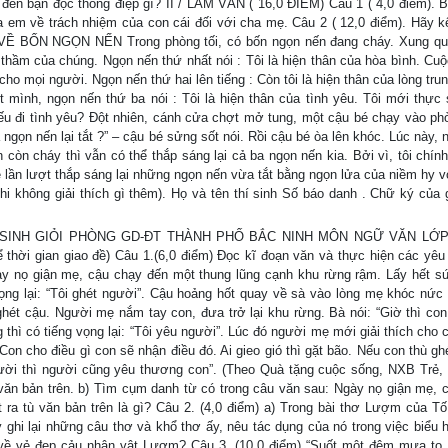
i đến bạn đọc thông điệp gì? II / LÀM VĂN ( 16,0 ĐIỂM) Câu 1 ( 4,0 điểm). B
 em về trách nhiệm của con cái đối với cha mẹ. Câu 2 ( 12,0 điểm). Hãy kể
Ề BỐN NGỌN NẾN Trong phòng tối, có bốn ngọn nến đang cháy. Xung qu
thầm của chúng. Ngọn nến thứ nhất nói : Tôi là hiện thân của hòa bình. Cuộ
cho mọi người. Ngọn nến thứ hai lên tiếng : Còn tôi là hiện thân của lòng tru
 mình, ngọn nến thứ ba nói : Tôi là hiện thân của tình yêu. Tôi mới thực 
ếu đi tình yêu? Đột nhiên, cánh cửa chợt mở tung, một cậu bé chạy vào ph
ngọn nến lại tắt ?” – cậu bé sửng sốt nói. Rồi cậu bé òa lên khóc. Lúc này,
n còn cháy thì vẫn có thể thắp sáng lại cả ba ngọn nến kia. Bởi vì, tôi chín
 lần lượt thắp sáng lại những ngọn nến vừa tắt bằng ngọn lửa của niềm hy v
thi không giải thích gì thêm). Họ và tên thí sinh Số báo danh . Chữ ký của g
SINH GIỎI PHÒNG GD-ĐT THÀNH PHỐ BẮC NINH MÔN NGỮ VĂN LỚP
thời gian giao đề) Câu 1.(6,0 điểm) Đọc kĩ đoạn văn và thực hiện các yêu
ày nọ giận mẹ, cậu chạy đến một thung lũng cạnh khu rừng rậm. Lấy hết s
vọng lại: “Tôi ghét người”. Cậu hoảng hốt quay về sà vào lòng mẹ khóc nức
hét cậu. Người mẹ nắm tay con, đưa trở lại khu rừng. Bà nói: “Giờ thì con
g thì có tiếng vọng lại: “Tôi yêu người”. Lúc đó người mẹ mới giải thích cho 
 Con cho điều gì con sẽ nhận điều đó. Ai gieo gió thì gặt bão. Nếu con thù g
ời thì người cũng yêu thương con”. (Theo Quà tặng cuộc sống, NXB Trẻ, 
văn bản trên. b) Tìm cụm danh từ có trong câu văn sau: Ngày nọ giận mẹ, 
 ra tù văn bản trên là gì? Câu 2. (4,0 điểm) a) Trong bài thơ Lượm của Tô
ghi lại những câu thơ và khổ thơ ấy, nêu tác dụng của nó trong việc biểu 
về vẻ đẹp cảu nhân vật Lượm? Câu 3. (10,0 điểm) “Suốt một đêm mưa to, 