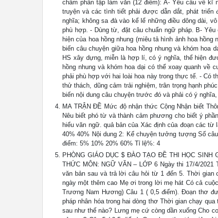
chấm phần tập làm văn (12 điểm): A- Yêu cầu về kĩ năn
truyện và các tình tiết phải được dẫn dắt, phát triển
nghĩa; không sa đà vào kể lể những điều dông dài, vô n
phù hợp. - Dùng từ, đặt câu chuẩn ngữ pháp. B- Yêu 
hiện của hoa hồng nhung (miêu tả hình ảnh hoa hồng nhu
biến câu chuyện giữa hoa hồng nhung và khóm hoa dại
HS xây dựng, miễn là hợp lí, có ý nghĩa, thể hiện đ
hồng nhung và khóm hoa dại có thể xoay quanh về c
phải phù hợp với hai loài hoa này trong thực tế. - Có t
thử thách, dũng cảm trải nghiệm, trân trọng hạnh phú
biến nội dung câu chuyện trước đó và phải có ý nghĩa
MA TRẬN ĐỀ Mức độ nhận thức Cộng Nhận biết Thông
Nêu biết phó từ và thành cảm phương cho biết ý phần 
hiểu văn ngữ. quả bản của Xác định của đoạn các từ l
40% 40% Nội dung 2: Kể chuyện tưởng tượng Số câu: 
điểm: 5% 10% 20% 60% Tỉ lệ%: 4
PHÒNG GIÁO DỤC $ ĐÀO TẠO ĐỀ THI HỌC SINH G
THỨC MÔN: NGỮ VĂN – LỚP 6 Ngày thi 17/4/2021 Thời
văn bản sau và trả lời câu hỏi từ 1 đến 5. Thời gia
ngày một thêm cao Mẹ ơi trong lời mẹ hát Có cả cuộc 
Trương Nam Hương) Câu 1 ( 0,5 điểm). Đoạn thơ đượ
pháp nhân hóa trong hai dòng thơ Thời gian chạy qua t
sau như thế nào? Lưng mẹ cứ còng dần xuống Cho con