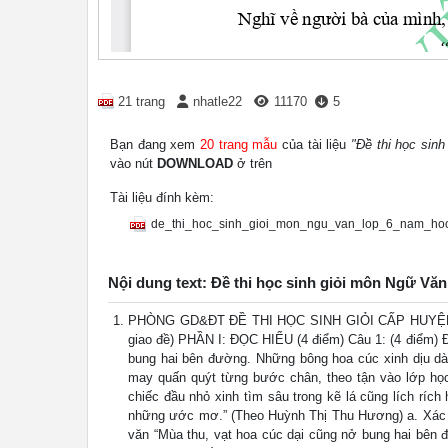
21 trang
nhatle22
11170
5
Bạn đang xem
20 trang mẫu
của tài liệu
"Đề thi học sin
vào nút
DOWNLOAD
ở trên
Tài liệu đính kèm:
de_thi_hoc_sinh_gioi_mon_ngu_van_lop_6_nam_ho
Nội dung text: Đề thi học sinh giỏi môn Ngữ Văn
PHÒNG GD&ĐT ĐỀ THI HỌC SINH GIỎI CẤP HUYỆN MÔ
giao đề) PHẦN I: ĐỌC HIỂU (4 điểm) Câu 1: (4 điểm) Đ
bung hai bên đường. Những bông hoa cúc xinh dịu dàn
may quấn quýt từng bước chân, theo tận vào lớp học
chiếc đầu nhỏ xinh tìm sâu trong kẽ lá cũng lích ríc
những ước mơ.” (Theo Huỳnh Thị Thu Hương) a. Xác đị
văn “Mùa thu, vạt hoa cúc dại cũng nở bung hai bên đ