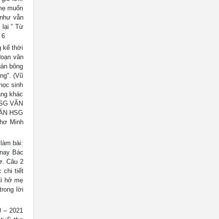
 mẹ muốn
 như vẫn
lại ” Từ
 6
kể thời
đoạn văn
gàn bông
g". (Vũ
học sinh
ẳng khác
 HSG VĂN
 ÁN HSG
thơ Minh
àm bài:
 nay Bác
ơ. Câu 2
chi tiết
gì hở mẹ
rong lời
 – 2021