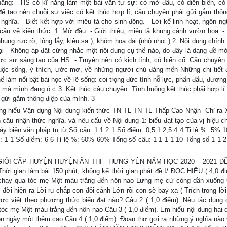
g: - HS có kĩ năng làm một bài văn tự sự: có mở đầu, có diễn biến, có t
 để tạo nên chuỗi sự việc có kết thúc hợp lí, câu chuyện phải gửi gắm thô
ghĩa. - Biết kết hợp với miêu tả cho sinh động. - Lời kể linh hoạt, ngôn n
cầu về kiến thức: 1. Mở đầu: - Giới thiệu, miêu tả khung cảnh vườn hoa. - 
ng rực rỡ, lộng lẫy, kiêu sa ), khóm hoa dại (nhỏ nhoi ) 2. Nội dung chính
 - Không áp đặt cứng nhắc một nội dung cụ thể nào, do đây là dạng đề mơ
ược sự sáng tạo của HS. - Truyện nên có kịch tính, có biến cố. Câu chuyện
uộc sống, ý thích, ước mơ, về những người chủ đáng mến Những chi tiết
hể làm nổi bật bài học về lẽ sống: coi trọng đức tính nỗ lực, phấn đấu, đươn
c mà mình đang ó c 3. Kết thúc câu chuyện: Tình huống kết thúc phải hợp lí 
, gửi gắm thông điệp của mình. 3
 hiểu Vận dụng Nội dung kiến thức TN TL TN TL Thấp Cao Nhận -Chỉ ra 
câu nhận thức nghĩa. và nêu cấu về Nội dung 1: biểu đạt tạo của vị hiệu c
áy biện văn pháp tu từ Số câu: 1 1 2 1 Số điểm: 0,5 1 2,5 4 4 Tỉ lệ %: 5%
1 1 Số điểm: 6 6 Tỉ lệ %: 60% 60% Tổng số câu: 1 1 1 1 10 Tổng số 1 1 
IỎI CẤP HUYỆN HUYỆN ÂN THI - HƯNG YÊN NĂM HỌC 2020 – 2021 Đ
 gian làm bài 150 phút, không kể thời gian phát đề I/ ĐỌC HIỂU ( 4,0 đ
n chạy qua tóc mẹ Một màu trắng đến nôn nao Lưng mẹ cứ còng dần xuống
đời hiện ra Lời ru chắp con đôi cánh Lớn rồi con sẽ bay xa ( Trích trong lời
c viết theo phương thức biểu đạt nào? Câu 2 ( 1,0 điểm). Nêu tác dụng 
óc mẹ Một màu trắng đến nôn nao Câu 3 ( 1,0 điểm). Em hiểu nội dung hai 
 ngày một thêm cao Câu 4 ( 1,0 điểm). Đoạn thơ gợi ra những ý nghĩa nào v