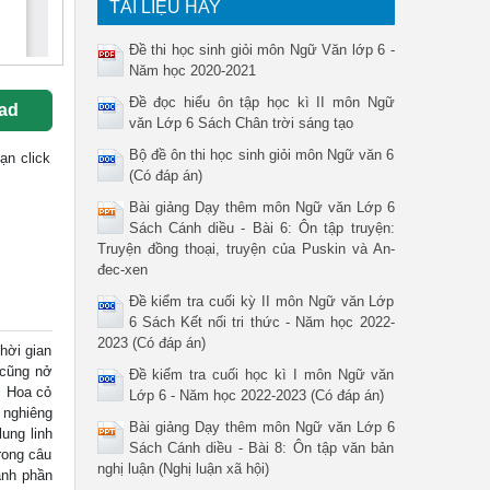
TÀI LIỆU HAY
Đề thi học sinh giỏi môn Ngữ Văn lớp 6 -
Năm học 2020-2021
Đề đọc hiểu ôn tập học kì II môn Ngữ
ad
văn Lớp 6 Sách Chân trời sáng tạo
Bộ đề ôn thi học sinh giỏi môn Ngữ văn 6
bạn click
(Có đáp án)
Bài giảng Dạy thêm môn Ngữ văn Lớp 6
Sách Cánh diều - Bài 6: Ôn tập truyện:
Truyện đồng thoại, truyện của Puskin và An-
đec-xen
Đề kiểm tra cuối kỳ II môn Ngữ văn Lớp
6 Sách Kết nối tri thức - Năm học 2022-
2023 (Có đáp án)
ời gian
 cũng nở
Đề kiểm tra cuối học kì I môn Ngữ văn
. Hoa cỏ
Lớp 6 - Năm học 2022-2023 (Có đáp án)
 nghiêng
Bài giảng Dạy thêm môn Ngữ văn Lớp 6
ung linh
Sách Cánh diều - Bài 8: Ôn tập văn bản
rong câu
nghị luận (Nghị luận xã hội)
ành phần