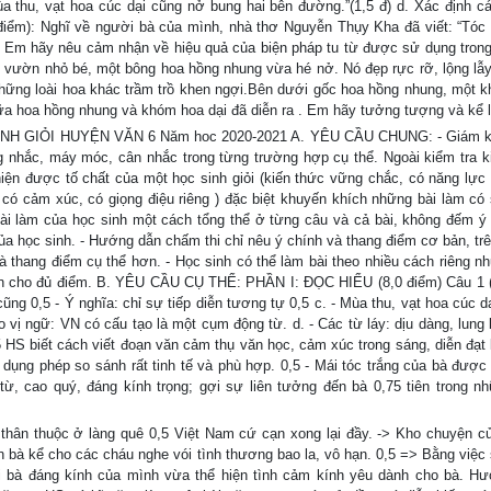
a thu, vạt hoa cúc dại cũng nở bung hai bên đường.”(1,5 đ) d. Xác định cá
 điểm): Nghĩ về người bà của mình, nhà thơ Nguyễn Thụy Kha đã viết: “Tóc 
 Em hãy nêu cảm nhận về hiệu quả của biện pháp tu từ được sử dụng trong
n nhỏ bé, một bông hoa hồng nhung vừa hé nở. Nó đẹp rực rỡ, lộng lẫ
ng loài hoa khác trầm trồ khen ngợi.Bên dưới gốc hoa hồng nhung, một 
iữa hoa hồng nhung và khóm hoa dại đã diễn ra . Em hãy tưởng tượng và kể l
GIỎI HUYỆN VĂN 6 Năm hoc 2020-2021 A. YÊU CẦU CHUNG: - Giám k
ng nhắc, máy móc, cân nhắc trong từng trường hợp cụ thể. Ngoài kiểm tra k
iện được tố chất của một học sinh giỏi (kiến thức vững chắc, có năng lực
ạt có cảm xúc, có giọng điệu riêng ) đặc biệt khuyến khích những bài làm có
ài làm của học sinh một cách tổng thể ở từng câu và cả bài, không đếm ý
a học sinh. - Hướng dẫn chấm thi chỉ nêu ý chính và thang điểm cơ bản, trê
 và thang điểm cụ thể hơn. - Học sinh có thể làm bài theo nhiều cách riêng 
ẫn cho đủ điểm. B. YÊU CẦU CỤ THỂ: PHẦN I: ĐỌC HIỂU (8,0 điểm) Câu 1 (4
ng 0,5 - Ý nghĩa: chỉ sự tiếp diễn tương tự 0,5 c. - Mùa thu, vạt hoa cúc dạ
ị ngữ: VN có cấu tạo là một cụm động từ. d. - Các từ láy: dịu dàng, lung 
,5 HS biết cách viết đoạn văn cảm thụ văn học, cảm xúc trong sáng, diễn đạt 
dụng phép so sánh rất tinh tế và phù hợp. 0,5 - Mái tóc trắng của bà được
từ, cao quý, đáng kính trọng; gợi sự liên tưởng đến bà 0,75 tiên trong n
hân thuộc ở làng quê 0,5 Việt Nam cứ cạn xong lại đầy. -> Kho chuyện củ
n bà kể cho các cháu nghe vói tình thương bao la, vô hạn. 0,5 => Bằng việc
 bà đáng kính của mình vừa thể hiện tình cảm kính yêu dành cho bà. H