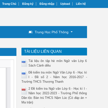
Trang Chủ
Đăng ký
Đăng nhập
Upload
Liên hệ
Trung Học Phổ Thông
TÀI LIỆU LIÊN QUAN
Tài liệu ôn tập hè môn Ngữ văn Lớp 6
Sách Cánh diều
Đề kiểm tra môn Ngữ Văn Lớp 6 - Học kì
I - Đề số 2 - Năm học 2016-2017 -
Trường THCS Thượng Thanh
2 Đề kiểm tra Ngữ văn Lớp 6 - Học kì I -
Năm học 2022-2023 - Trường Phổ thông
Dân tộc Bán trú THCS Nậm Lúc (Có đáp án +
Ma trận)