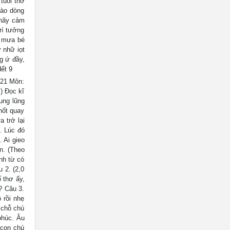
tuổi thơ
gào dòng
 hãy cảm
í tưởng
t mưa bé
y nhữ iọt
g ứ đầy,
ết 9
21 Môn:
) Đọc kĩ
ung lũng
hốt quay
 trở lại
”. Lúc đó
 Ai gieo
n. (Theo
nh từ có
 2. (2,0
 thơ ấy,
? Câu 3.
 rồi nhẹ
 chỗ chú
phúc. Âu
 con chú