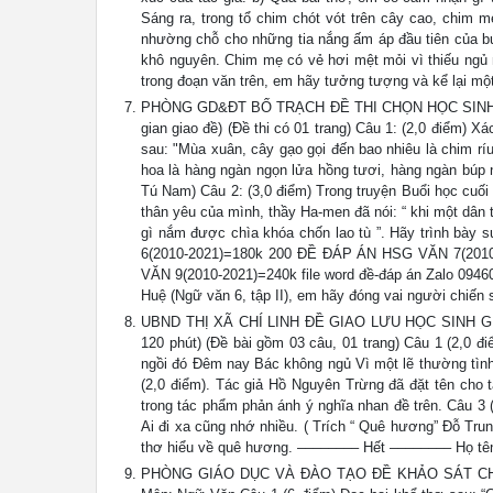
Sáng ra, trong tổ chim chót vót trên cây cao, chim 
nhường chỗ cho những tia nắng ấm áp đầu tiên của bu
khô nguyên. Chim mẹ có vẻ hơi mệt mỏi vì thiếu ngủ 
trong đoạn văn trên, em hãy tưởng tượng và kể lại mô
PHÒNG GD&ĐT BỐ TRẠCH ĐỀ THI CHỌN HỌC SINH GIỎI
gian giao đề) (Đề thi có 01 trang) Câu 1: (2,0 điểm) 
sau: "Mùa xuân, cây gạo gọi đến bao nhiêu là chim rí
hoa là hàng ngàn ngọn lửa hồng tươi, hàng ngàn búp nõ
Tú Nam) Câu 2: (3,0 điểm) Trong truyện Buổi học cuối
thân yêu của mình, thầy Ha-men đã nói: “ khi một dân 
gì nắm được chìa khóa chốn lao tù ”. Hãy trình bày
6(2010-2021)=180k 200 ĐỀ ĐÁP ÁN HSG VĂN 7(201
VĂN 9(2010-2021)=240k file word đề-đáp án Zalo 0946
Huệ (Ngữ văn 6, tập II), em hãy đóng vai người chiến s
UBND THỊ XÃ CHÍ LINH ĐỀ GIAO LƯU HỌC SINH GI
120 phút) (Đề bài gồm 03 câu, 01 trang) Câu 1 (2,0 
ngồi đó Đêm nay Bác không ngủ Vì một lẽ thường tình
(2,0 điểm). Tác giả Hồ Nguyên Trừng đã đặt tên cho t
trong tác phẩm phản ánh ý nghĩa nhan đề trên. Câu 
Ai đi xa cũng nhớ nhiều. ( Trích “ Quê hương” Đỗ Tru
thơ hiểu về quê hương. –––––––– Hết –––––––– Họ tên t
PHÒNG GIÁO DỤC VÀ ĐÀO TẠO ĐỀ KHẢO SÁT CH