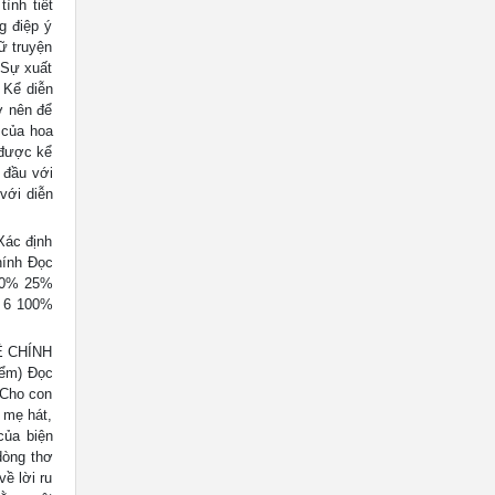
ình tiết
ng điệp ý
gữ truyện
Sự xuất
: Kể diễn
̉ nên để
 của hoa
 được kể
g đầu với
với diễn
Xác định
hính Đọc
 10% 25%
2 6 100%
Ề CHÍNH
iểm) Đọc
 Cho con
 mẹ hát,
của biện
dòng thơ
ề lời ru