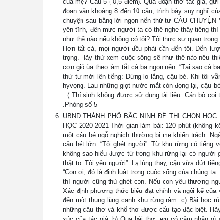
của mẹ? Câu 5 ( 0,5 điểm). Qua đoạn thơ tác giả, gử
đoạn văn khoảng 8 đến 10 câu, trình bày suy nghĩ của
chuyện sau bằng lời ngọn nến thứ tư CÂU CHUYỆN V
yên tĩnh, đến mức người ta có thể nghe thấy tiếng thì 
như thế nào nếu không có tôi? Tôi thực sự quan trọng 
Hơn tất cả, mọi người đều phải cần đến tôi. Đến lượt
trọng. Hãy thử xem cuộc sống sẽ như thế nào nếu thi
cơn gió ùa theo làm tắt cả ba ngọn nến. “Tại sao cả ba 
thứ tư mới lên tiếng: Đừng lo lắng, cậu bé. Khi tôi vẫ
hyvọng. Lau những giọt nước mắt còn đọng lại, cậu bé
. ( Thí sinh không được sử dụng tài liệu. Cán bộ coi 
.Phòng số 5
UBND THÀNH PHỐ BẮC NINH ĐỀ THI CHỌN HỌC 
HỌC 2020-2021 Thời gian làm bài: 120 phút (không kể 
một cậu bé ngỗ nghịch thường bị mẹ khiển trách. Ng
cậu hét lớn: “Tôi ghét người”. Từ khu rừng có tiếng 
không sao hiểu được từ trong khu rừng lại có người g
thật to: Tôi yêu người”. Lạ lùng thay, cậu vừa dứt tiến
“Con ơi, đó là định luật trong cuộc sống của chúng ta.
thì người cũng thù ghét con. Nếu con yêu thương ngư
Xác định phương thức biểu đạt chính và ngôi kể của 
đến một thung lũng cạnh khu rừng rậm. c) Bài học rút
những câu thơ và khổ thơ được cấu tạo đặc biệt. Hãy 
xúc của tác giả. b) Qua bài thơ, em có cảm nhận gì 