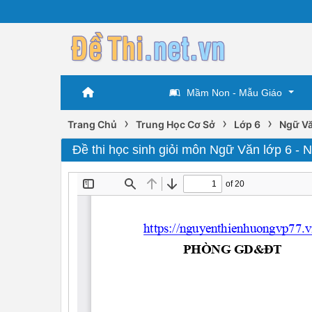
Mầm Non - Mẫu Giáo
›
›
›
Trang Chủ
Trung Học Cơ Sở
Lớp 6
Ngữ Vă
Đề thi học sinh giỏi môn Ngữ Văn lớp 6 -