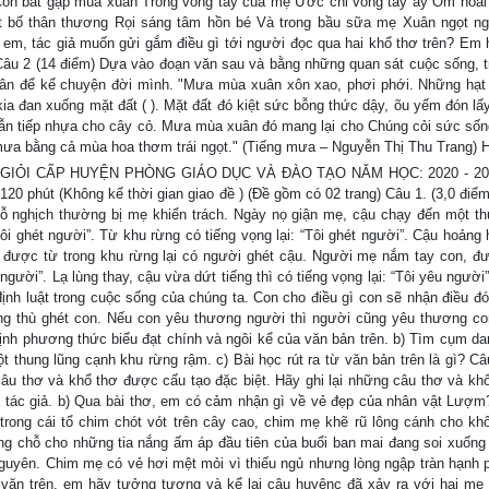
on bắt gặp mùa xuân Trong vòng tay của mẹ Ước chi vòng tay ấy Ôm hoài 
 bố thân thương Rọi sáng tâm hồn bé Và trong bầu sữa mẹ Xuân ngọt n
m, tác giả muốn gửi gắm điều gì tới người đọc qua hai khổ thơ trên? Em
Câu 2 (14 điểm) Dựa vào đoạn văn sau và bằng những quan sát cuộc sống, tr
ân để kể chuyện đời mình. "Mưa mùa xuân xôn xao, phơi phới. Những hạ
a đan xuống mặt đất ( ). Mặt đất đó kiệt sức bỗng thức dậy, õu yếm đón lấ
mẫn tiếp nhựa cho cây cỏ. Mưa mùa xuân đó mang lại cho Chúng cỏi sức sốn
mưa bằng cả mùa hoa thơm trái ngọt." (Tiếng mưa – Nguyễn Thị Thu Trang) H
GIỎI CẤP HUYỆN PHÒNG GIÁO DỤC VÀ ĐÀO TẠO NĂM HỌC: 2020 - 20
 phút (Không kể thời gian giao đề ) (Đề gồm có 02 trang) Câu 1. (3,0 điểm
ỗ nghịch thường bị mẹ khiển trách. Ngày nọ giận mẹ, cậu chạy đến một th
ôi ghét người”. Từ khu rừng có tiếng vọng lại: “Tôi ghét người”. Cậu hoảng 
được từ trong khu rừng lại có người ghét cậu. Người mẹ nắm tay con, đưa
 người”. Lạ lùng thay, cậu vừa dứt tiếng thì có tiếng vọng lại: “Tôi yêu người
định luật trong cuộc sống của chúng ta. Con cho điều gì con sẽ nhận điều đó.
ũng thù ghét con. Nếu con yêu thương người thì người cũng yêu thương co
 định phương thức biểu đạt chính và ngôi kể của văn bản trên. b) Tìm cụm da
 thung lũng cạnh khu rừng rậm. c) Bài học rút ra từ văn bản trên là gì? Câu
âu thơ và khổ thơ được cấu tạo đặc biệt. Hãy ghi lại những câu thơ và khổ
a tác giả. b) Qua bài thơ, em có cảm nhận gì về vẻ đẹp của nhân vật Lượm
trong cái tổ chim chót vót trên cây cao, chim mẹ khẽ rũ lông cánh cho khô
g chỗ cho những tia nắng ấm áp đầu tiên của buổi ban mai đang soi xuống
guyên. Chim mẹ có vẻ hơi mệt mỏi vì thiếu ngủ nhưng lòng ngập tràn hạnh 
ăn trên, em hãy tưởng tượng và kể lại câu huyệnc đã xảy ra với hai mẹ