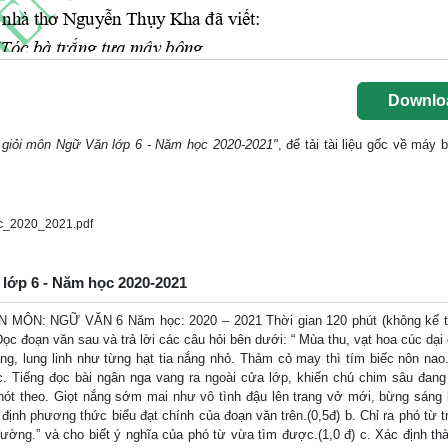
Downlo
h giỏi môn Ngữ Văn lớp 6 - Năm học 2020-2021"
, để tải tài liệu gốc về máy 
c_2020_2021.pdf
 lớp 6 - Năm học 2020-2021
N: NGỮ VĂN 6 Năm học: 2020 – 2021 Thời gian 120 phút (không kể th
ọc đoạn văn sau và trả lời các câu hỏi bên dưới: “ Mùa thu, vạt hoa cúc dại
g, lung linh như từng hạt tia nắng nhỏ. Thảm cỏ may thì tím biếc nôn nao
. Tiếng đọc bài ngân nga vang ra ngoài cửa lớp, khiến chú chim sâu đang
h hót theo. Giọt nắng sớm mai như vô tình đậu lên trang vở mới, bừng sáng l
nh phương thức biểu đạt chính của đoạn văn trên.(0,5đ) b. Chỉ ra phó từ t
ường.” và cho biết ý nghĩa của phó từ vừa tìm được.(1,0 đ) c. Xác định th