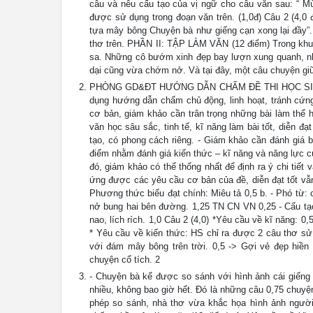
câu và nêu cấu tạo của vị ngữ cho câu văn sau: “ Mù
được sử dụng trong đoạn văn trên. (1,0đ) Câu 2 (4,0
tựa mây bông Chuyện bà như giếng cạn xong lại đầy”.
thơ trên. PHẦN II: TẬP LÀM VĂN (12 điểm) Trong khu vườ
sa. Những cô bướm xinh đẹp bay lượn xung quanh, nhữ
dại cũng vừa chớm nở. Và tại đây, một câu chuyện g
PHÒNG GD&ĐT HƯỚNG DẪN CHẤM ĐỀ THI HỌC SINH 
dụng hướng dẫn chấm chủ động, linh hoạt, tránh cứ
cơ bản, giám khảo cần trân trọng những bài làm thể h
văn học sâu sắc, tinh tế, kĩ năng làm bài tốt, diễn đ
tạo, có phong cách riêng. - Giám khảo cần đánh giá b
điểm nhằm đánh giá kiến thức – kĩ năng và năng lực củ
đó, giám khảo có thể thống nhất để định ra ý chi tiết
ứng được các yêu cầu cơ bản của đề, diễn đạt tốt v
Phương thức biểu đạt chính: Miêu tả 0,5 b. - Phó từ: cũ
nở bung hai bên đường. 1,25 TN CN VN 0,25 - Cấu tạo v
nao, lích rích. 1,0 Câu 2 (4,0) *Yêu cầu về kĩ năng: 0
* Yêu cầu về kiến thức: HS chỉ ra được 2 câu thơ sử 
với đám mây bông trên trời. 0,5 -> Gợi vẻ đẹp hiền 
chuỵện cổ tích. 2
- Chuyện bà kể được so sánh với hình ảnh cái giếng t
nhiều, không bao giờ hết. Đó là những câu 0,75 chuyệ
phép so sánh, nhà thơ vừa khắc họa hình ảnh người