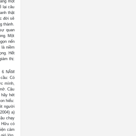
ằng một
 lại câu
anh thật
c đời sẽ
ng thành.
sự quan
òng. Một
 ngọn nến
h là niềm
ọng. Hết
iám thị:
 6 NĂM
 cầu: Có
ức mình,
 nở. Cậu
 hãy hét
con hiểu:
hét người
2004) a)
cậu chạy
́ Hữu có
hiện cảm
gió lớn.