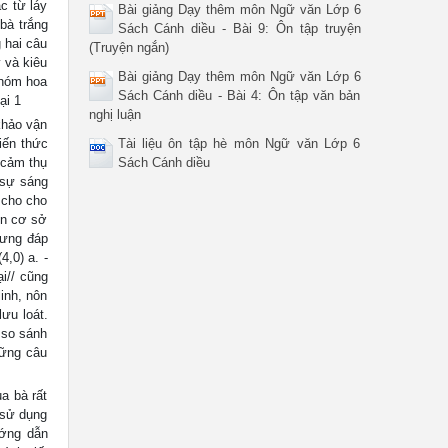
c từ láy
Bài giảng Dạy thêm môn Ngữ văn Lớp 6
bà trắng
Sách Cánh diều - Bài 9: Ôn tập truyện
 hai câu
(Truyện ngắn)
y và kiêu
Bài giảng Dạy thêm môn Ngữ văn Lớp 6
khóm hoa
Sách Cánh diều - Bài 4: Ôn tập văn bản
ại 1
nghị luận
hảo vận
iến thức
Tài liệu ôn tập hè môn Ngữ văn Lớp 6
 cảm thụ
Sách Cánh diều
 sự sáng
 cho cho
n cơ sở
nhưng đáp
,0) a. -
i// cũng
linh, nôn
lưu loát.
 so sánh
hững câu
a bà rất
 sử dụng
ướng dẫn