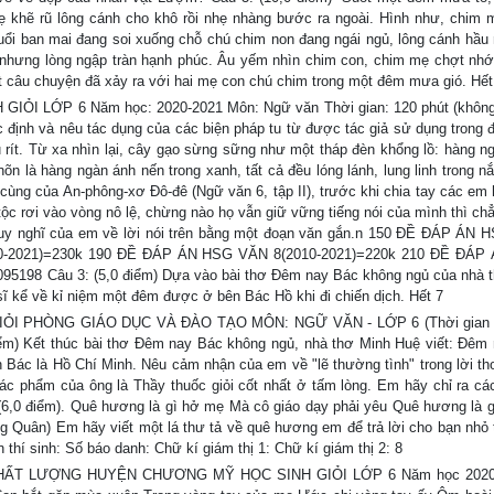
mẹ khẽ rũ lông cánh cho khô rồi nhẹ nhàng bước ra ngoài. Hình như, chim
ổi ban mai đang soi xuống chỗ chú chim non đang ngái ngủ, lông cánh hầu
nhưng lòng ngập tràn hạnh phúc. Âu yếm nhìn chim con, chim mẹ chợt nhớ 
̣t câu chuyện đã xảy ra với hai mẹ con chú chim trong một đêm mưa gió. Hết
 LỚP 6 Năm học: 2020-2021 Môn: Ngữ văn Thời gian: 120 phút (không 
Xác định và nêu tác dụng của các biện pháp tu từ được tác giả sử dụng trong 
u rít. Từ xa nhìn lại, cây gạo sừng sững như một tháp đèn khổng lồ: hàng n
n là hàng ngàn ánh nến trong xanh, tất cả đều lóng lánh, lung linh trong nắn
 cùng của An-phông-xơ Đô-đê (Ngữ văn 6, tập II), trước khi chia tay các em 
tộc rơi vào vòng nô lệ, chừng nào họ vẫn giữ vững tiếng nói của mình thì ch
 suy nghĩ của em về lời nói trên bằng một đoạn văn gắn.n 150 ĐỀ ĐÁP ÁN
0-2021)=230k 190 ĐỀ ĐÁP ÁN HSG VĂN 8(2010-2021)=220k 210 ĐỀ ĐÁP
095198 Câu 3: (5,0 điểm) Dựa vào bài thơ Đêm nay Bác không ngủ của nhà 
ĩ kể về kỉ niệm một đêm được ở bên Bác Hồ khi đi chiến dịch. Hết 7
ỎI PHÒNG GIÁO DỤC VÀ ĐÀO TẠO MÔN: NGỮ VĂN - LỚP 6 (Thời gian l
điểm) Kết thúc bài thơ Đêm nay Bác không ngủ, nhà thơ Minh Huệ viết: Đêm
 Bác là Hồ Chí Minh. Nêu cảm nhận của em về "lẽ thường tình" trong lời th
ác phẩm của ông là Thầy thuốc giỏi cốt nhất ở tấm lòng. Em hãy chỉ ra các 
3 (6,0 điểm). Quê hương là gì hở mẹ Mà cô giáo dạy phải yêu Quê hương là 
ng Quân) Em hãy viết một lá thư tả về quê hương em để trả lời cho bạn nhỏ t
hí sinh: Số báo danh: Chữ kí giám thị 1: Chữ kí giám thị 2: 8
ẤT LƯỢNG HUYỆN CHƯƠNG MỸ HỌC SINH GIỎI LỚP 6 Năm học 2020