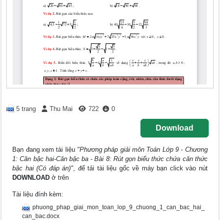
5 trang
Thu Mai
722
0
Download
Bạn đang xem tài liệu
"Phương pháp giải môn Toán Lớp 9 - Chương
1: Căn bậc hai-Căn bậc ba - Bài 8: Rút gọn biểu thức chứa căn thức
bậc hai (Có đáp án)"
, để tải tài liệu gốc về máy bạn click vào nút
DOWNLOAD
ở trên
Tài liệu đính kèm:
phuong_phap_giai_mon_toan_lop_9_chuong_1_can_bac_hai_
can_bac.docx