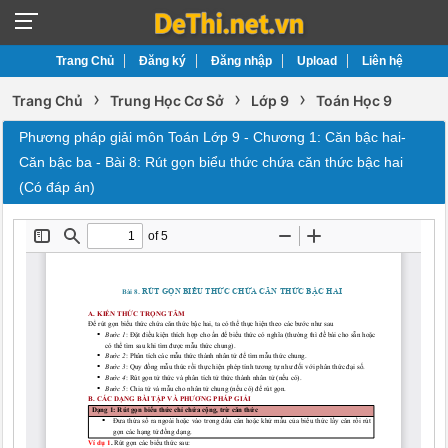
Trang Chủ
Đăng ký
Đăng nhập
Upload
Liên hệ
›
›
›
Trang Chủ
Trung Học Cơ Sở
Lớp 9
Toán Học 9
Phương pháp giải môn Toán Lớp 9 - Chương 1: Căn bậc hai-
Căn bậc ba - Bài 8: Rút gọn biểu thức chứa căn thức bậc hai
(Có đáp án)