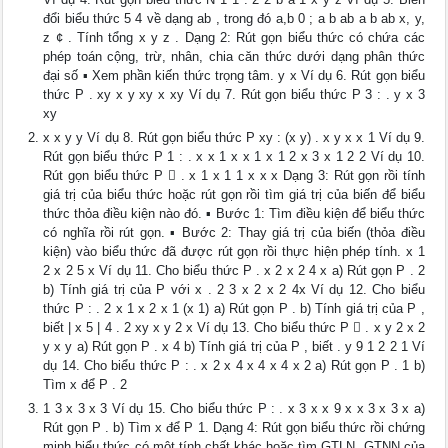
đổi biểu thức 5 4 về dạng ab , trong đó a,b 0 ; a b ab a b ab x, y,
z ¢ . Tính tổng x y z . Dạng 2: Rút gọn biểu thức có chứa các
phép toán cộng, trừ, nhân, chia căn thức dưới dạng phân thức
đại số ▪ Xem phần kiến thức trọng tâm. y x Ví dụ 6. Rút gọn biểu
thức P . xy x y xy x xy Ví dụ 7. Rút gọn biểu thức P 3 : . y x 3
xy
x x y y Ví dụ 8. Rút gọn biểu thức P xy : (x y) . x y x x 1 Ví dụ 9.
Rút gọn biểu thức P 1 : . x x 1 x x 1 x 1 2 x 3 x 1 2 2 Ví dụ 10.
Rút gọn biểu thức P  . x 1 x 1 1 x x x Dạng 3: Rút gọn rồi tính
giá trị của biểu thức hoặc rút gọn rồi tìm giá trị của biến để biểu
thức thỏa điều kiện nào đó. ▪ Bước 1: Tìm điều kiện để biểu thức
có nghĩa rồi rút gọn. ▪ Bước 2: Thay giá trị của biến (thỏa điều
kiện) vào biểu thức đã được rút gọn rồi thực hiện phép tính. x 1
2 x 2 5 x Ví dụ 11. Cho biểu thức P . x 2 x 2 4 x a) Rút gọn P . 2
b) Tính giá trị của P với x . 2 3 x 2 x 2 4x Ví dụ 12. Cho biểu
thức P : . 2 x 1 x 2 x 1 (x 1) a) Rút gọn P . b) Tính giá trị của P ,
biết | x 5 | 4 . 2 xy x y 2 x Ví dụ 13. Cho biểu thức P  . x y 2 x 2
y x y a) Rút gọn P . x 4 b) Tính giá trị của P , biết . y 9 1 2 2 1 Ví
dụ 14. Cho biểu thức P : . x 2 x 4 x 4 x 4 x 2 a) Rút gọn P . 1 b)
Tìm x để P . 2
1 3 x 3 x 3 Ví dụ 15. Cho biểu thức P : . x 3 x x 9 x x 3 x 3 x a)
Rút gọn P . b) Tìm x để P 1. Dạng 4: Rút gọn biểu thức rồi chứng
minh biểu thức có một tính chất khác hoặc tìm GTLN, GTNN của