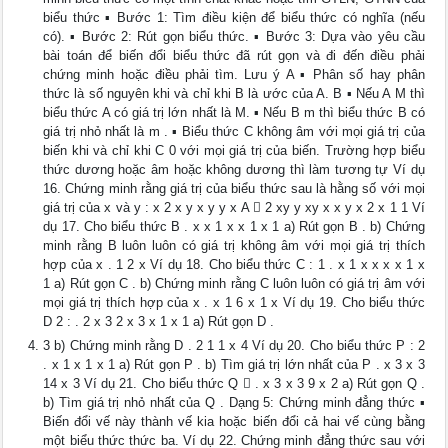
biểu thức ▪ Bước 1: Tìm điều kiện để biểu thức có nghĩa (nếu
có). ▪ Bước 2: Rút gọn biểu thức. ▪ Bước 3: Dựa vào yêu cầu
bài toán để biến đổi biểu thức đã rút gọn và đi đến điều phải
chứng minh hoặc điều phải tìm. Lưu ý A ▪ Phân số hay phân
thức là số nguyên khi và chỉ khi B là ước của A. B ▪ Nếu A M thì
biểu thức A có giá trị lớn nhất là M. ▪ Nếu B m thì biểu thức B có
giá trị nhỏ nhất là m . ▪ Biểu thức C không âm với mọi giá trị của
biến khi và chỉ khi C 0 với mọi giá trị của biến. Trường hợp biểu
thức dương hoặc âm hoặc không dương thì làm tương tự Ví dụ
16. Chứng minh rằng giá trị của biểu thức sau là hằng số với mọi
giá trị của x và y : x 2 x y x y y x A  2 xy y xy x x y x 2 x 1 1 Ví
dụ 17. Cho biểu thức B . x x 1 x x 1 x 1 a) Rút gọn B . b) Chứng
minh rằng B luôn luôn có giá trị không âm với mọi giá trị thích
hợp của x . 1 2 x Ví dụ 18. Cho biểu thức C : 1 . x 1 x x x x 1 x
1 a) Rút gọn C . b) Chứng minh rằng C luôn luôn có giá trị âm với
mọi giá trị thích hợp của x . x 1 6 x 1 x Ví dụ 19. Cho biểu thức
D 2 : . 2 x 3 2 x 3 x 1 x 1 a) Rút gọn D .
3 b) Chứng minh rằng D . 2 1 1 x 4 Ví dụ 20. Cho biểu thức P : 2
. x 1 x 1 x 1 a) Rút gọn P . b) Tìm giá trị lớn nhất của P . x 3 x 3
14 x 3 Ví dụ 21. Cho biểu thức Q  . x 3 x 3 9 x 2 a) Rút gọn Q .
b) Tìm giá trị nhỏ nhất của Q . Dạng 5: Chứng minh đẳng thức ▪
Biến đổi vế này thành vế kia hoặc biến đổi cả hai vế cùng bằng
một biểu thức thức ba. Ví dụ 22. Chứng minh đẳng thức sau với