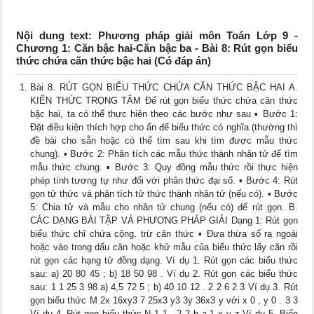
Nội dung text: Phương pháp giải môn Toán Lớp 9 -
Chương 1: Căn bậc hai-Căn bậc ba - Bài 8: Rút gọn biểu
thức chứa căn thức bậc hai (Có đáp án)
Bài 8. RÚT GỌN BIỂU THỨC CHỨA CĂN THỨC BẬC HAI A.
KIẾN THỨC TRỌNG TÂM Để rút gọn biểu thức chứa căn thức
bậc hai, ta có thể thực hiện theo các bước như sau ▪ Bước 1:
Đặt điều kiện thích hợp cho ẩn để biểu thức có nghĩa (thường thì
đề bài cho sẵn hoặc có thể tìm sau khi tìm được mẫu thức
chung). ▪ Bước 2: Phân tích các mẫu thức thành nhân tử để tìm
mẫu thức chung. ▪ Bước 3: Quy đồng mẫu thức rồi thực hiện
phép tính tương tự như đối với phân thức đại số. ▪ Bước 4: Rút
gọn tử thức và phân tích tử thức thành nhân tử (nếu có). ▪ Bước
5: Chia tử và mẫu cho nhân tử chung (nếu có) để rút gọn. B.
CÁC DẠNG BÀI TẬP VÀ PHƯƠNG PHÁP GIẢI Dạng 1: Rút gọn
biểu thức chỉ chứa cộng, trừ căn thức ▪ Đưa thừa số ra ngoài
hoặc vào trong dấu căn hoặc khử mẫu của biểu thức lấy căn rồi
rút gọn các hạng tử đồng dạng. Ví dụ 1. Rút gọn các biểu thức
sau: a) 20 80 45 ; b) 18 50 98 . Ví dụ 2. Rút gọn các biểu thức
sau: 1 1 25 3 98 a) 4,5 72 5 ; b) 40 10 12 . 2 2 6 2 3 Ví dụ 3. Rút
gọn biểu thức M 2x 16xy3 7 25x3 y3 3y 36x3 y với x 0 , y 0 . 3 3
Ví dụ 4. Rút gọn biểu thức N 1 1 . 2 2 b a 1 x y z Ví dụ 5. Biến