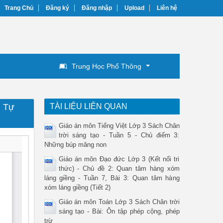
Trang Chủ
Đăng ký
Đăng nhập
Upload
Liên hệ
Trung Học Phổ Thông
: Tự
TÀI LIỆU LIÊN QUAN
Giáo án môn Tiếng Việt Lớp 3 Sách Chân
trời sáng tạo - Tuần 5 - Chủ điểm 3:
Những búp măng non
Giáo án môn Đạo đức Lớp 3 (Kết nối tri
thức) - Chủ đề 2: Quan tâm hàng xóm
láng giềng - Tuần 7, Bài 3: Quan tâm hàng
xóm láng giềng (Tiết 2)
Giáo án môn Toán Lớp 3 Sách Chân trời
sáng tạo - Bài: Ôn tập phép cộng, phép
trừ