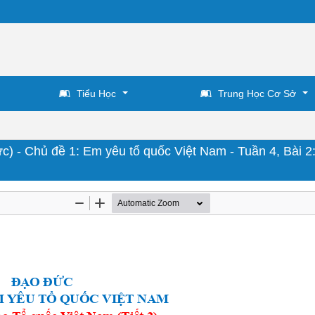
Tiểu Học
Trung Học Cơ Sở
ức) - Chủ đề 1: Em yêu tổ quốc Việt Nam - Tuần 4, Bài 2