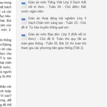
Giáo án môn Tiếng Việt Lớp 3 Sách Kết
au trong
nối tri thức - Tuần 28 - Chủ điểm: Đất
ất trách
nước ngàn năm
K và các
ục tiêu:
Giáo án Hoạt động trải nghiệm Lớp 3
hát. Bùi
Sách Chân trời sáng tạo - Tuần 13 - Chủ
 cảm xúc
đề 4: Tự hào truyền thống quê em
 mới. 2.
Giáo án môn Đạo đức Lớp 3 (Kết nối tri
thức) - Chủ đề 8: Tuân thủ quy tắt an
ền thống
toàn giao thông - Tuần 33, Bài 10: An toàn khi
ao?(dùng
tham gia các phương tiện giao thông (Tiết 1)
 lời câu
chức cho
Ý b: tán
át triển
ất nước.
là người
y là nhờ
Nhận xét
ình hoặc
 Vì sao?
ơng, đất
g đã thể