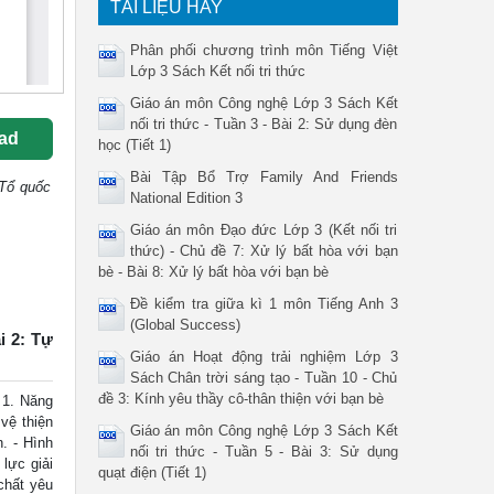
TÀI LIỆU HAY
Phân phối chương trình môn Tiếng Việt
Lớp 3 Sách Kết nối tri thức
Giáo án môn Công nghệ Lớp 3 Sách Kết
nối tri thức - Tuần 3 - Bài 2: Sử dụng đèn
ad
học (Tiết 1)
Bài Tập Bổ Trợ Family And Friends
 Tổ quốc
National Edition 3
Giáo án môn Đạo đức Lớp 3 (Kết nối tri
thức) - Chủ đề 7: Xử lý bất hòa với bạn
bè - Bài 8: Xử lý bất hòa với bạn bè
Đề kiểm tra giữa kì 1 môn Tiếng Anh 3
(Global Success)
i 2: Tự
Giáo án Hoạt động trải nghiệm Lớp 3
Sách Chân trời sáng tạo - Tuần 10 - Chủ
đề 3: Kính yêu thầy cô-thân thiện với bạn bè
1. Năng
vệ thiện
Giáo án môn Công nghệ Lớp 3 Sách Kết
. - Hình
nối tri thức - Tuần 5 - Bài 3: Sử dụng
lực giải
quạt điện (Tiết 1)
chất yêu