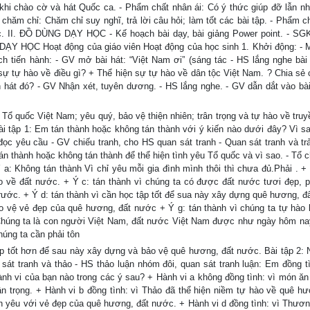
khi chào cờ và hát Quốc ca. - Phẩm chất nhân ái: Có ý thức giúp đỡ lẫn nh
hăm chỉ: Chăm chỉ suy nghĩ, trả lời câu hỏi; làm tốt các bài tập. - Phẩm ch
túc. II. ĐỒ DÙNG DẠY HỌC - Kế hoạch bài dạy, bài giảng Power point. - SG
NG DẠY HỌC Hoạt động của giáo viên Hoạt động của học sinh 1. Khởi động: - M
h tiến hành: - GV mở bài hát: “Việt Nam ơi” (sáng tác - HS lắng nghe bài 
 sự tự hào về điều gì? + Thể hiện sự tự hào về dân tộc Việt Nam. ? Chia sẻ
h hát đó? - GV Nhận xét, tuyên dương. - HS lắng nghe. - GV dẫn dắt vào bài
 Tổ quốc Việt Nam; yêu quý, bảo vệ thiện nhiên; trân trọng và tự hào về truy
Bài tập 1: Em tán thành hoặc không tán thành với ý kiến nào dưới đây? Vì s
ọc yêu cầu - GV chiếu tranh, cho HS quan sát tranh - Quan sát tranh và trả
tán thành hoặc không tán thành để thể hiện tình yêu Tổ quốc và vì sao. - Tổ 
 a: Không tán thành Vì chỉ yêu mỗi gia đình mình thôi thì chưa đủ.Phải . + 
o về đất nước. + Ý c: tán thành vì chúng ta có được đất nước tươi đẹp, ph
trước. + Ý d: tán thành vì cần học tập tốt để sua này xây dựng quê hương, đ
ảo vệ vẻ đẹp của quê hương, đất nước + Ý g: tán thành vì chúng ta tự hào 
 Chúng ta là con người Việt Nam, đất nước Việt Nam được như ngày hôm na
húng ta cần phải tôn
ập tốt hơn để sau này xây dựng và bảo vệ quê hương, đất nước. Bài tập 2: 
sát tranh và thảo - HS thảo luận nhóm đôi, quan sát tranh luận: Em đồng t
ành vi của bạn nào trong các ý sau? + Hành vi a không đồng tình: vì món ăn
ân trọng. + Hành vi b đồng tình: vì Thảo đã thể hiện niềm tự hào về quê hư
nh yêu với vẻ đẹp của quê hương, đất nước. + Hành vi d đồng tình: vì Thươn