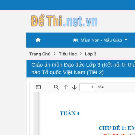
Mầm Non - Mẫu Giáo
›
›
Trang Chủ
Tiểu Học
Lớp 3
Giáo án môn Đạo đức Lớp 3 (Kết nối tri th
hào Tổ quốc Việt Nam (Tiết 2)