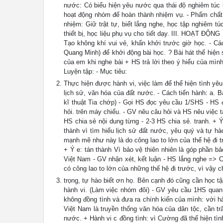
nước: Có biểu hiện yêu nước qua thái độ nghiêm túc 
hoạt động nhóm để hoàn thành nhiệm vụ. - Phẩm chất c
nhiệm: Giữ trật tự, biết lắng nghe, học tập nghiêm 
thiết bị, học liệu phụ vụ cho tiết dạy. III. HOẠT ĐỘ
Tạo không khí vui vẻ, khấn khởi trước giờ học. - Các
Quang Minh) để khởi động bài học. ? Bài hát thể hiện
của em khi nghe bài + HS trả lời theo ý hiểu của mìn
Luyện tập: - Mục tiêu:
Thực hiện được hành vi, việc làm để thể hiện tình yêu
lịch sử, văn hóa của đất nước. - Cách tiến hành: a. 
kĩ thuật Tia chớp) - Gọi HS đọc yêu cầu 1/SHS - HS đ
hỏi. trên máy chiếu. - GV nêu câu hỏi và HS nêu việc 
HS chia sẻ nội dung từng - 2-3 HS chia sẻ. tranh. + Ý
thành vì tìm hiểu lịch sử đất nước, yêu quý và tự hà
mạnh mẽ như này là do công lao to lớn của thế hệ đi 
+ Ý e: tán thành Vì bảo vệ thiên nhiên là góp phần b
Việt Nam - GV nhận xét, kết luận - HS lắng nghe =>
có công lao to lớn của những thế hệ đi trước, vì vậy c
trọng, tự hào biết ơn họ. Bên cạnh đó cũng cần học t
hành vi. (Làm việc nhóm đôi) - GV yêu cầu 1HS quan 
không đồng tình và đưa ra chính kiến của mình: với h
Việt Nam là truyền thống văn hóa của dân tộc, cần tr
nước. + Hành vi c đồng tình: vì Cường đã thể hiện tì