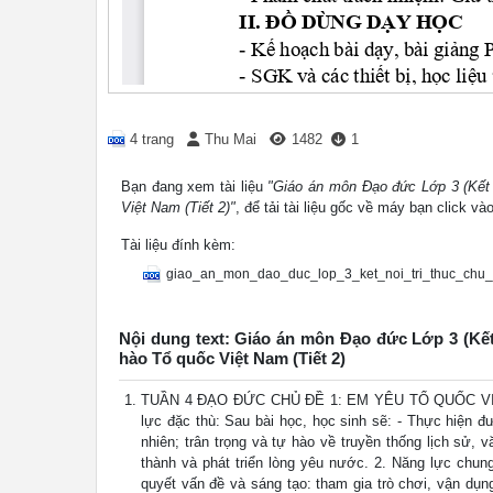
4 trang
Thu Mai
1482
1
Bạn đang xem tài liệu
"Giáo án môn Đạo đức Lớp 3 (Kết n
Việt Nam (Tiết 2)"
, để tải tài liệu gốc về máy bạn click và
Tài liệu đính kèm:
giao_an_mon_dao_duc_lop_3_ket_noi_tri_thuc_chu
Nội dung text: Giáo án môn Đạo đức Lớp 3 (Kết 
hào Tổ quốc Việt Nam (Tiết 2)
TUẦN 4 ĐẠO ĐỨC CHỦ ĐỀ 1: EM YÊU TỔ QUỐC VIỆT 
lực đặc thù: Sau bài học, học sinh sẽ: - Thực hiện đ
nhiên; trân trọng và tự hào về truyền thống lịch sử, 
thành và phát triển lòng yêu nước. 2. Năng lực chung.
quyết vấn đề và sáng tạo: tham gia trò chơi, vận dụn