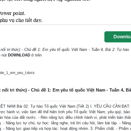
Downlo
ối tri thức) - Chủ đề 1: Em yêu tổ quốc Việt Nam - Tuần 4, Bài 2: Tự hào
o nút
DOWNLOAD
ở trên
_de_1_em_yeu_t.docx
nối tri thức) - Chủ đề 1: Em yêu tổ quốc Việt Nam - Tuần 4, Bà
NAM Bài 02: Tự hào Tổ quốc Việt Nam (Tiết 2) I. YÊU CẦU CẦN ĐẠT: 
ược hành vi, việc làm để thể hiện tình yêu Tổ quốc Việt Nam; yêu quý, bảo 
văn hóa của đất nước. - Rèn năng lực điều chỉnh hành vi, phát triển bản thân
 - Năng lực tự chủ, tự học: lắng nghe, trả lời câu hỏi, làm bài tập. - Năng 
g. - Năng lực giao tiếp và hợp tác: hoạt động nhóm. 3. Phẩm chất. - Phẩm 