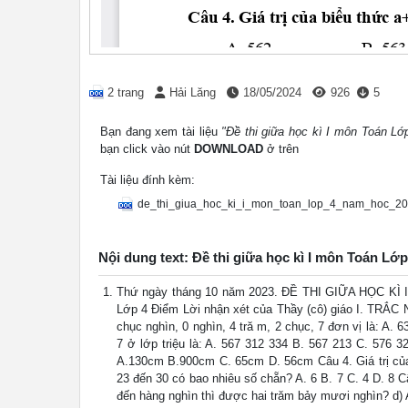
2 trang
Hải Lăng
18/05/2024
926
5
Bạn đang xem tài liệu
"Đề thi giữa học kì I môn Toán Lớ
bạn click vào nút
DOWNLOAD
ở trên
Tài liệu đính kèm:
de_thi_giua_hoc_ki_i_mon_toan_lop_4_nam_hoc_2
Nội dung text: Đề thi giữa học kì I môn Toán Lớp
Thứ ngày tháng 10 năm 2023. ĐỀ THI GIỮA HỌC KÌ I
Lớp 4 Điểm Lời nhận xét của Thầy (cô) giáo I. TRẮC 
chục nghìn, 0 nghìn, 4 tră m, 2 chục, 7 đơn vị là: A
7 ở lớp triệu là: A. 567 312 334 B. 567 213 C. 576 3
A.130cm B.900cm C. 65cm D. 56cm Câu 4. Giá trị của 
23 đến 30 có bao nhiêu số chẵn? A. 6 B. 7 C. 4 D. 8 C
đến hàng nghìn thì được hai trăm bảy mươi nghìn? d) 