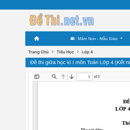
Mầm Non - Mẫu Giáo
›
›
Trang Chủ
Tiểu Học
Lớp 4
Đề thi giữa học kì I môn Toán Lớp 4 (Kết n