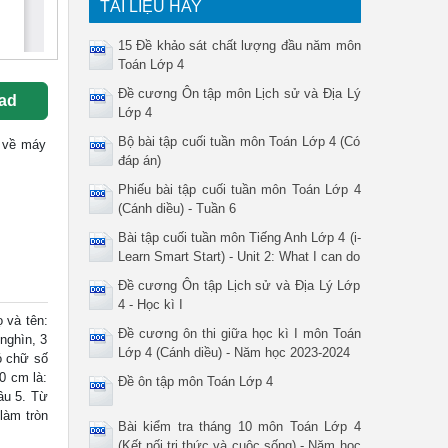
TÀI LIỆU HAY
15 Đề khảo sát chất lượng đầu năm môn
Toán Lớp 4
Đề cương Ôn tập môn Lịch sử và Địa Lý
ad
Lớp 4
Bộ bài tập cuối tuần môn Toán Lớp 4 (Có
ốc về máy
đáp án)
Phiếu bài tập cuối tuần môn Toán Lớp 4
(Cánh diều) - Tuần 6
Bài tập cuối tuần môn Tiếng Anh Lớp 4 (i-
Learn Smart Start) - Unit 2: What I can do
Đề cương Ôn tập Lịch sử và Địa Lý Lớp
4 - Học kì I
 và tên:
Đề cương ôn thi giữa học kì I môn Toán
nghìn, 3
Lớp 4 (Cánh diều) - Năm học 2023-2024
ó chữ số
0 cm là:
Đề ôn tập môn Toán Lớp 4
âu 5. Từ
làm tròn
Bài kiểm tra tháng 10 môn Toán Lớp 4
(Kết nối tri thức và cuộc sống) - Năm học