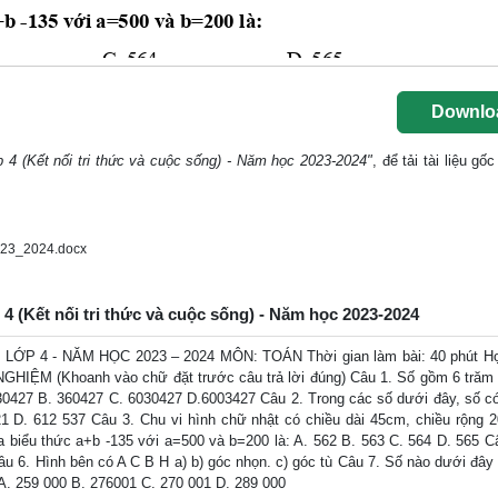
Downlo
p 4 (Kết nối tri thức và cuộc sống) - Năm học 2023-2024"
, để tải tài liệu g
023_2024.docx
 4 (Kết nối tri thức và cuộc sống) - Năm học 2023-2024
 LỚP 4 - NĂM HỌC 2023 – 2024 MÔN: TOÁN Thời gian làm bài: 40 phút Họ
NGHIỆM (Khoanh vào chữ đặt trước câu trả lời đúng) Câu 1. Số gồm 6 trăm 
. 630427 B. 360427 C. 6030427 D.6003427 Câu 2. Trong các số dưới đây, số c
21 D. 612 537 Câu 3. Chu vi hình chữ nhật có chiều dài 45cm, chiều rộng 2
biểu thức a+b -135 với a=500 và b=200 là: A. 562 B. 563 C. 564 D. 565 C
âu 6. Hình bên có A C B H a) b) góc nhọn. c) góc tù Câu 7. Số nào dưới đây 
A. 259 000 B. 276001 C. 270 001 D. 289 000