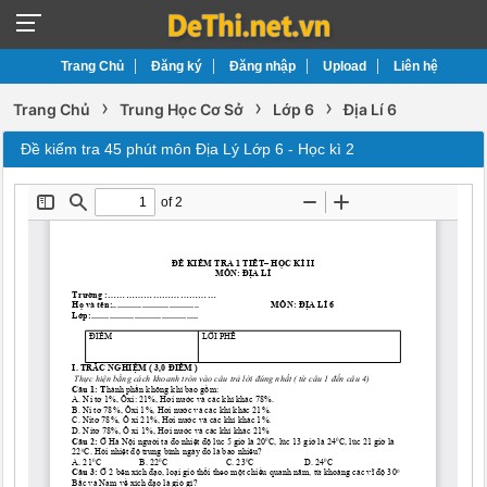
Trang Chủ
Đăng ký
Đăng nhập
Upload
Liên hệ
›
›
›
Trang Chủ
Trung Học Cơ Sở
Lớp 6
Địa Lí 6
Đề kiểm tra 45 phút môn Địa Lý Lớp 6 - Học kì 2