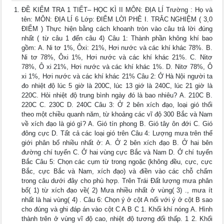
ĐỀ KIỂM TRA 1 TIẾT– HỌC KÌ II MÔN: ĐỊA LÍ Trường : Họ và
tên: MÔN: ĐỊA LÍ 6 Lớp: ĐIỂM LỜI PHÊ I. TRẮC NGHIỆM ( 3,0
ĐIỂM ) Thực hiện bằng cách khoanh tròn vào câu trả lời đúng
nhất ( từ câu 1 đến câu 4) Câu 1: Thành phần không khí bao
gồm: A. Ni tơ 1%, Ôxi: 21%, Hơi nước và các khí khác 78%. B.
Ni tơ 78%, Ôxi 1%, Hơi nước và các khí khác 21%. C. Nitơ
78%, Ô xi 21%, Hơi nước và các khí khác 1%. D. Nitơ 78%, Ô
xi 1%, Hơi nước và các khí khác 21% Câu 2: Ở Hà Nội người ta
đo nhiệt độ lúc 5 giờ là 200C, lúc 13 giớ là 240C, lúc 21 giờ là
220C. Hỏi nhiệt độ trung bình ngày đó là bao nhiêu? A. 210C B.
220C C. 230C D. 240C Câu 3: Ở 2 bên xích đạo, loại gió thổi
theo một chiều quanh năm, từ khoảng các vĩ độ 300 Bắc và Nam
về xích đạo là gió gì? A. Gió tín phong B. Gió tây ôn đới C. Gió
đông cực D. Tất cả các loại gió trên Câu 4: Lượng mưa trên thế
giới phân bố nhiều nhất ở: A. Ở 2 bên xích đạo B. Ở hai bên
đường chí tuyến C. Ở hai vùng cực Bắc và Nam D. Ở chí tuyến
Bắc Câu 5: Chọn các cụm từ trong ngoặc (không đều, cực, cực
Bắc, cực Bắc và Nam, xích đạo) và điền vào các chỗ chấm
trong câu dưới đây cho phù hợp. Trên Trái Đất lượng mưa phân
bố( 1) từ xích đạo về( 2) Mưa nhiều nhất ở vùng( 3) ., mưa ít
nhất là hai vùng( 4) . Câu 6: Chọn ý ở cột A nối với ý ở cột B sao
cho đúng và ghi đáp án vào cột C A B C 1. Khối khí nóng A. Hình
thành trên ở vùng vĩ độ cao, nhiệt độ tương đối thấp. 1 2. Khối