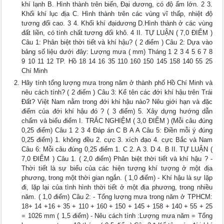
khí lạnh B. Hình thành trên biển, Đại dương, có độ ẩm lớn. 2 3.
Khối khí lục địa C. Hình thành trên các vùng vĩ thấp, nhiệt độ
tương đối cao. 3 4. Khối khí đạidương D.Hình thành ở các vùng
đất liền, có tính chất tương đối khô. 4 II. TỰ LUẬN ( 7,0 ĐIỂM )
Câu 1: Phân biệt thời tiết và khí hậu? ( 2 điểm ) Câu 2: Dựa vào
bảng số liệu dưới đây: Lượng mưa ( mm) Tháng 1 2 3 4 5 6 7 8
9 10 11 12 TP. Hồ 18 14 16 35 110 160 150 145 158 140 55 25
Chí Minh
Hãy tính tổng lượng mưa trong năm ở thành phố Hồ Chí Minh và
nêu cách tính? ( 2 điểm ) Câu 3: Kể tên các đới khí hậu trên Trái
Đất? Việt Nam nằm trong đới khí hậu nào? Nêu giới hạn và đặc
điểm của đới khí hậu đó ? ( 3 điểm) 5. Xây dựng hướng dẫn
chấm và biểu điểm I. TRẮC NGHIỆM ( 3,0 ĐIỂM ) (Mỗi câu đúng
0,25 điểm) Câu 1 2 3 4 Đáp án C B A A Câu 5: Điền mỗi ý đúng
0,25 điểm) 1. không đều 2. cực 3. xích đạo 4. cực Bắc và Nam
Câu 6: Mỗi câu đúng 0,25 điểm 1. C 2. A 3. D 4. B II. TỰ LUẬN (
7,0 ĐIỂM ) Câu 1. ( 2,0 điểm) Phân biệt thời tiết và khí hậu ? -
Thời tiết là sự biểu của các hiện tượng khí tượng ở một địa
phương, trong một thời gian ngắn. ( 1,0 điểm) - Khí hậu là sự lặp
đi, lặp lại của tình hình thời tiết ở một địa phương, trong nhiều
năm. ( 1,0 điểm) Câu 2: - Tổng lượng mưa trong năm ở TPHCM:
18+ 14 +16 + 35 + 110 + 160 + 150 + 145 + 158 + 140 + 55 + 25
= 1026 mm ( 1,5 điểm) - Nêu cách tính :Lượng mưa năm = Tổng