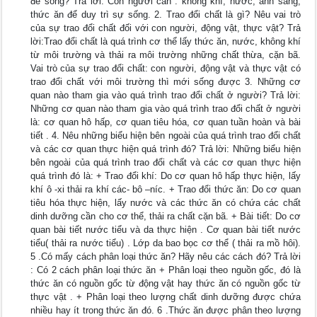
để sống? Trả lời: Con người cần : không khí, nước, ánh sáng,
thức ăn để duy trì sự sống. 2. Trao đổi chất là gì? Nêu vai trò
của sự trao đổi chất đối với con người, động vật, thực vật? Trả
lời:Trao đổi chất là quá trình cơ thể lấy thức ăn, nước, không khí
từ môi trường và thải ra môi trường những chất thừa, cặn bã.
Vai trò của sự trao đổi chất: con người, động vật và thực vật có
trao đổi chất với môi trường thì mới sống được 3. Những cơ
quan nào tham gia vào quá trình trao đổi chất ở người? Trả lời:
Những cơ quan nào tham gia vào quá trình trao đổi chất ở người
là: cơ quan hô hấp, cơ quan tiêu hóa, cơ quan tuần hoàn và bài
tiết . 4. Nêu những biểu hiện bên ngoài của quá trình trao đổi chất
và các cơ quan thực hiện quá trình đó? Trả lời: Những biểu hiện
bên ngoài của quá trình trao đổi chất và các cơ quan thực hiện
quá trình đó là: + Trao đổi khí: Do cơ quan hô hấp thực hiện, lấy
khí ô -xi thải ra khí các- bô –níc. + Trao đổi thức ăn: Do cơ quan
tiêu hóa thực hiện, lấy nước và các thức ăn có chứa các chất
dinh dưỡng cần cho cơ thể, thải ra chất cặn bã. + Bài tiết: Do cơ
quan bài tiết nước tiểu và da thực hiện . Cơ quan bài tiết nước
tiểu( thải ra nước tiểu) . Lớp da bao bọc cơ thể ( thải ra mồ hôi).
5 .Có mấy cách phân loại thức ăn? Hãy nêu các cách đó? Trả lời
: Có 2 cách phân loại thức ăn + Phân loại theo nguồn gốc, đó là
thức ăn có nguồn gốc từ động vật hay thức ăn có nguồn gốc từ
thực vật . + Phân loại theo lượng chất dinh dưỡng được chứa
nhiều hay ít trong thức ăn đó. 6 .Thức ăn được phân theo lượng