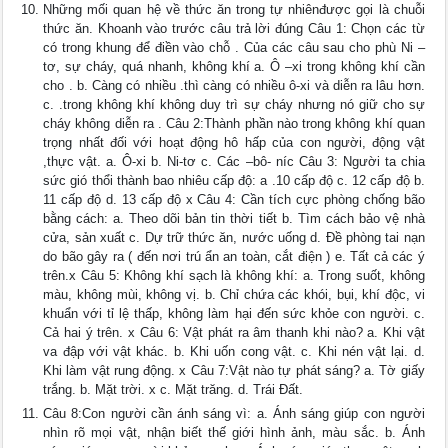
Những mối quan hệ về thức ăn trong tự nhiênđược gọi là chuỗi
thức ăn. Khoanh vào trước câu trả lời đúng Câu 1: Chọn các từ
có trong khung để điền vào chỗ . Của các câu sau cho phù Ni –
tơ, sự cháy, quá nhanh, không khí a. Ô –xi trong không khí cần
cho . b. Càng có nhiều .thì càng có nhiều ô-xi và diễn ra lâu hơn.
c. .trong không khí không duy trì sự cháy nhưng nó giữ cho sự
cháy không diễn ra . Câu 2:Thành phần nào trong không khí quan
trọng nhất đối với hoạt động hô hấp của con người, động vật
,thực vật. a. Ô-xi b. Ni-tơ c. Các –bô- níc Câu 3: Người ta chia
sức gió thổi thành bao nhiêu cấp độ: a .10 cấp độ c. 12 cấp độ b.
11 cấp độ d. 13 cấp độ x Câu 4: Cần tích cực phòng chống bão
bằng cách: a. Theo dõi bản tin thời tiết b. Tìm cách bảo vệ nhà
cửa, sản xuất c. Dự trữ thức ăn, nước uống d. Đề phòng tai nạn
do bão gây ra ( đến nơi trú ẩn an toàn, cắt điện ) e. Tất cả các ý
trên.x Câu 5: Không khí sạch là không khí: a. Trong suốt, không
màu, không mùi, không vị. b. Chỉ chứa các khói, bụi, khí độc, vi
khuẩn với tỉ lệ thấp, không làm hại đến sức khỏe con người. c.
Cả hai ý trên. x Câu 6: Vật phát ra âm thanh khi nào? a. Khi vật
va đập với vật khác. b. Khi uốn cong vật. c. Khi nén vật lại. d.
Khi làm vật rung động. x Câu 7:Vật nào tự phát sáng? a. Tờ giấy
trắng. b. Mặt trời. x c. Mặt trăng. d. Trái Đất.
Câu 8:Con người cần ánh sáng vì: a. Ánh sáng giúp con người
nhìn rõ mọi vật, nhận biết thế giới hình ảnh, màu sắc. b. Ánh