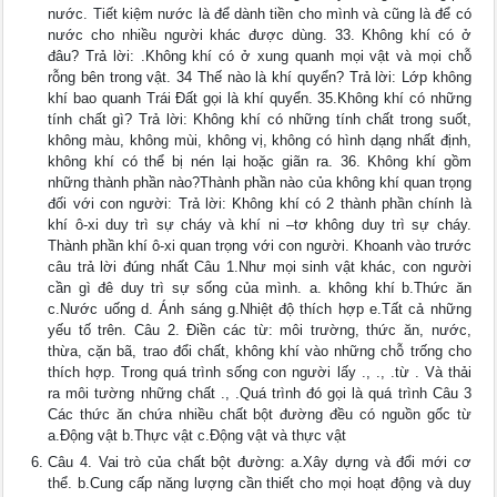
nước. Tiết kiệm nước là để dành tiền cho mình và cũng là để có
nước cho nhiều người khác được dùng. 33. Không khí có ở
đâu? Trả lời: .Không khí có ở xung quanh mọi vật và mọi chỗ
rỗng bên trong vật. 34 Thế nào là khí quyển? Trả lời: Lớp không
khí bao quanh Trái Đất gọi là khí quyển. 35.Không khí có những
tính chất gì? Trả lời: Không khí có những tính chất trong suốt,
không màu, không mùi, không vị, không có hình dạng nhất định,
không khí có thể bị nén lại hoặc giãn ra. 36. Không khí gồm
những thành phần nào?Thành phần nào của không khí quan trọng
đối với con người: Trả lời: Không khí có 2 thành phần chính là
khí ô-xi duy trì sự cháy và khí ni –tơ không duy trì sự cháy.
Thành phần khí ô-xi quan trọng với con người. Khoanh vào trước
câu trả lời đúng nhất Câu 1.Như mọi sinh vật khác, con người
cần gì đê duy trì sự sống của mình. a. không khí b.Thức ăn
c.Nước uống d. Ánh sáng g.Nhiệt độ thích hợp e.Tất cả những
yếu tố trên. Câu 2. Điền các từ: môi trường, thức ăn, nước,
thừa, cặn bã, trao đổi chất, không khí vào những chỗ trống cho
thích hợp. Trong quá trình sống con người lấy ., ., .từ . Và thải
ra môi tường những chất ., .Quá trình đó gọi là quá trình Câu 3
Các thức ăn chứa nhiều chất bột đường đều có nguồn gốc từ
a.Động vật b.Thực vật c.Động vật và thực vật
Câu 4. Vai trò của chất bột đường: a.Xây dựng và đổi mới cơ
thể. b.Cung cấp năng lượng cần thiết cho mọi hoạt động và duy