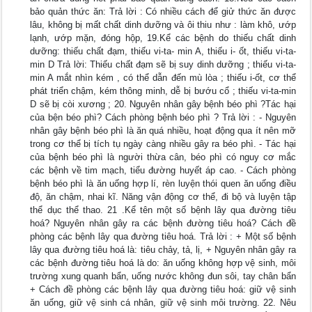
bảo quản thức ăn: Trả lời : Có nhiều cách để giử thức ăn được
lâu, không bị mất chất dinh dưỡng và ôi thiu như : làm khô, ướp
lạnh, ướp mặn, đóng hộp, 19.Kể các bệnh do thiếu chất dinh
dưỡng: thiếu chất đạm, thiếu vi-ta- min A, thiếu i- ốt, thiếu vi-ta-
min D Trả lời: Thiếu chất đạm sẽ bị suy dinh dưỡng ; thiếu vi-ta-
min A mắt nhìn kém , có thể dẫn đến mù lòa ; thiếu i-ốt, cơ thể
phát triển chậm, kém thông minh, dễ bị bướu cổ ; thiếu vi-ta-min
D sẽ bị còi xương ; 20. Nguyên nhân gây bệnh béo phì ?Tác hại
của bện béo phì? Cách phòng bệnh béo phì ? Trả lời : - Nguyên
nhân gây bệnh béo phì là ăn quá nhiều, hoạt động qua ít nên mỡ
trong cơ thể bị tích tụ ngày càng nhiều gây ra béo phì. - Tác hại
của bệnh béo phì là người thừa cân, béo phì có nguy cơ mắc
các bệnh về tim mạch, tiểu đường huyết áp cao. - Cách phòng
bệnh béo phì là ăn uống hợp lí, rèn luyện thói quen ăn uống điều
độ, ăn chậm, nhai kĩ. Năng vận động cơ thể, đi bộ và luyện tập
thể dục thể thao. 21 .Kể tên một số bệnh lây qua đường tiêu
hoá? Nguyên nhân gây ra các bệnh đường tiêu hoá? Cách đề
phòng các bệnh lây qua đường tiêu hoá. Trả lời : + Một số bệnh
lây qua đường tiêu hoá là: tiêu chảy, tả, lị, + Nguyên nhân gây ra
các bệnh đường tiêu hoá là do: ăn uống không hợp vệ sinh, môi
trường xung quanh bẩn, uống nước không đun sôi, tay chân bẩn
+ Cách đề phòng các bệnh lây qua đường tiêu hoá: giữ vệ sinh
ăn uống, giữ vệ sinh cá nhân, giữ vệ sinh môi trường. 22. Nêu