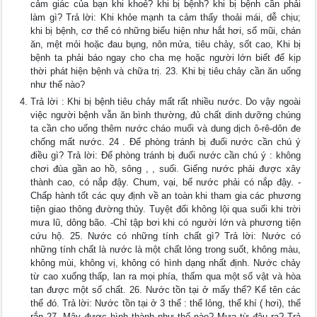
cảm giác của bạn khi khoẻ? khi bị bệnh? khi bị bệnh cần phải
làm gì? Trả lời: Khi khỏe mạnh ta cảm thấy thoải mái, dễ chịu;
khi bị bệnh, cơ thể có những biểu hiện như hắt hơi, sổ mũi, chán
ăn, mệt mỏi hoặc đau bụng, nôn mửa, tiêu chảy, sốt cao, Khi bị
bệnh ta phải báo ngay cho cha mẹ hoặc người lớn biết để kịp
thời phát hiện bệnh và chữa trị. 23. Khi bị tiêu chảy cần ăn uống
như thế nào?
Trả lời : Khi bị bệnh tiêu chảy mất rất nhiều nước. Do vậy ngoài
việc người bệnh vẫn ăn bình thường, đủ chất dinh dưỡng chúng
ta cần cho uống thêm nước cháo muối và dung dịch ô-rê-dôn đe
chống mất nước. 24 . Để phòng tránh bị đuối nước cần chú ý
điều gì? Trả lời: Để phòng tránh bị đuối nước cần chú ý : không
chơi đùa gần ao hồ, sông , , suối. Giếng nước phải được xây
thành cao, có nắp đậy. Chum, vại, bể nước phải có nắp đậy. -
Chấp hành tốt các quy định về an toàn khi tham gia các phương
tiện giao thông đường thủy. Tuyệt đối không lội qua suối khi trời
mưa lũ, dông bão. -Chỉ tập bơi khi có người lớn và phương tiện
cứu hộ. 25. Nước có những tính chất gì? Trả lời: Nước có
những tính chất là nước là một chất lỏng trong suốt, không màu,
không mùi, không vị, không có hình dạng nhất định. Nước chảy
từ cao xuống thấp, lan ra mọi phía, thấm qua một số vật và hòa
tan được một số chất. 26. Nước tồn tại ở mấy thể? Kể tên các
thể đó. Trả lời: Nước tồn tại ở 3 thể : thể lỏng, thể khí ( hơi), thể
rắn 27. Mây được hình thành như thế nào? Mưa từ đâu ra? Trả