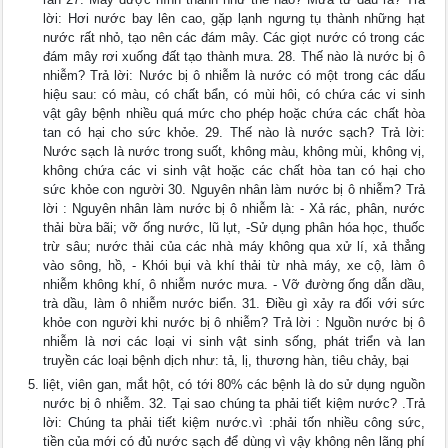
lời: Hơi nước bay lên cao, gặp lạnh ngưng tụ thành những hạt
nước rất nhỏ, tạo nên các đám mây. Các giọt nước có trong các
đám mây rơi xuống đất tạo thành mưa. 28. Thế nào là nước bị ô
nhiễm? Trả lời: Nước bị ô nhiễm là nước có một trong các dấu
hiệu sau: có màu, có chất bẩn, có mùi hôi, có chứa các vi sinh
vật gây bệnh nhiều quá mức cho phép hoặc chứa các chất hòa
tan có hại cho sức khỏe. 29. Thế nào là nước sạch? Trả lời:
Nước sạch là nước trong suốt, không màu, không mùi, không vị,
không chứa các vi sinh vật hoặc các chất hòa tan có hại cho
sức khỏe con người 30. Nguyên nhân làm nước bị ô nhiễm? Trả
lời : Nguyên nhân làm nước bị ô nhiễm là: - Xả rác, phân, nước
thải bừa bãi; vỡ ống nước, lũ lụt, -Sử dụng phân hóa học, thuốc
trừ sâu; nước thải của các nhà máy không qua xử lí, xả thẳng
vào sông, hồ, - Khói bụi và khí thải từ nhà máy, xe cộ, làm ô
nhiễm không khí, ô nhiễm nước mưa. - Vỡ đường ống dẫn dầu,
trà dầu, làm ô nhiễm nước biển. 31. Điều gì xảy ra đối với sức
khỏe con người khi nước bị ô nhiễm? Trả lời : Nguồn nước bị ô
nhiễm là nơi các loại vi sinh vật sinh sống, phát triển và lan
truyền các loại bệnh dịch như: tả, lị, thương hàn, tiêu chảy, bại
liệt, viên gan, mắt hột, có tới 80% các bệnh là do sử dụng nguồn
nước bị ô nhiễm. 32. Tại sao chúng ta phải tiết kiệm nước? .Trả
lời: Chúng ta phải tiết kiệm nước.vì :phải tốn nhiều công sức,
tiền của mới có đủ nước sạch để dùng vì vậy không nên lãng phí