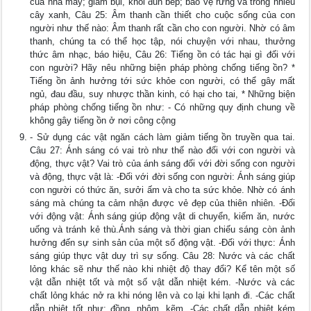
của nhà máy; giảm bụi, khói đun bếp; bảo vệ rừng và trồng nhiều
cây xanh, Câu 25: Âm thanh cần thiết cho cuộc sống của con
người như thế nào: Âm thanh rất cần cho con người. Nhờ có âm
thanh, chúng ta có thể học tập, nói chuyện với nhau, thưởng
thức âm nhạc, báo hiệu, Câu 26: Tiếng ồn có tác hại gì đối với
con người? Hãy nêu những biện pháp phòng chống tiếng ồn? *
Tiếng ồn ảnh hưởng tới sức khỏe con người, có thể gây mất
ngủ, đau đầu, suy nhược thần kinh, có hại cho tai, * Những biện
pháp phòng chống tiếng ồn như: - Có những quy định chung về
không gây tiếng ồn ở nơi công cộng
- Sử dụng các vật ngăn cách làm giảm tiếng ồn truyền qua tai.
Câu 27: Ánh sáng có vai trò như thế nào đối với con người và
động, thực vật? Vai trò của ánh sáng đối với đời sống con người
và động, thực vật là: -Đối với đời sống con người: Ánh sáng giúp
con người có thức ăn, sưởi ấm và cho ta sức khỏe. Nhờ có ánh
sáng mà chúng ta cảm nhận được vẻ đẹp của thiên nhiên. -Đối
với động vật: Ánh sáng giúp động vật di chuyển, kiếm ăn, nước
uống và tránh kẻ thù.Ánh sáng và thời gian chiếu sáng còn ảnh
hưởng đến sự sinh sản của một số động vật. -Đối với thực: Ánh
sáng giúp thực vật duy trì sự sống. Câu 28: Nước và các chất
lỏng khác sẽ như thế nào khi nhiệt độ thay đổi? Kể tên một số
vật dẫn nhiệt tốt và một số vật dẫn nhiệt kém. -Nước và các
chất lỏng khác nở ra khi nóng lên và co lại khi lạnh đi. -Các chất
dẫn nhiệt tốt như: đồng, nhôm, kẽm, -Các chất dẫn nhiệt kém