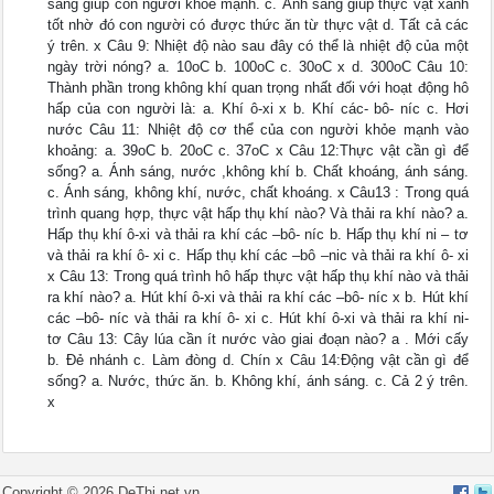
sáng giúp con người khỏe mạnh. c. Ánh sáng giúp thực vật xanh
tốt nhờ đó con người có được thức ăn từ thực vật d. Tất cả các
ý trên. x Câu 9: Nhiệt độ nào sau đây có thể là nhiệt độ của một
ngày trời nóng? a. 10oC b. 100oC c. 30oC x d. 300oC Câu 10:
Thành phần trong không khí quan trọng nhất đối với hoạt động hô
hấp của con người là: a. Khí ô-xi x b. Khí các- bô- níc c. Hơi
nước Câu 11: Nhiệt độ cơ thể của con người khỏe mạnh vào
khoảng: a. 39oC b. 20oC c. 37oC x Câu 12:Thực vật cần gì để
sống? a. Ánh sáng, nước ,không khí b. Chất khoáng, ánh sáng.
c. Ánh sáng, không khí, nước, chất khoáng. x Câu13 : Trong quá
trình quang hợp, thực vật hấp thụ khí nào? Và thải ra khí nào? a.
Hấp thụ khí ô-xi và thải ra khí các –bô- níc b. Hấp thụ khí ni – tơ
và thải ra khí ô- xi c. Hấp thụ khí các –bô –nic và thải ra khí ô- xi
x Câu 13: Trong quá trình hô hấp thực vật hấp thụ khí nào và thải
ra khí nào? a. Hút khí ô-xi và thải ra khí các –bô- níc x b. Hút khí
các –bô- níc và thải ra khí ô- xi c. Hút khí ô-xi và thải ra khí ni-
tơ Câu 13: Cây lúa cần ít nước vào giai đoạn nào? a . Mới cấy
b. Đẻ nhánh c. Làm đòng d. Chín x Câu 14:Động vật cần gì để
sống? a. Nước, thức ăn. b. Không khí, ánh sáng. c. Cả 2 ý trên.
x
Copyright ©
2026
DeThi.net.vn