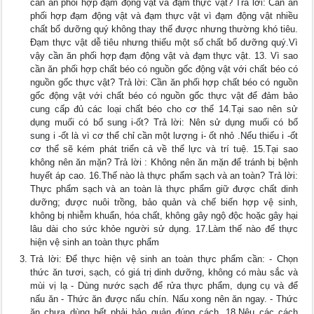
cần ăn phối hợp đạm động vật và đạm thực vật? Trả lời: Cần ăn
phối hợp đạm động vật và đạm thực vật vì đạm động vật nhiều
chất bổ dưỡng quý không thay thế được nhưng thường khó tiêu.
Đạm thực vật dễ tiêu nhưng thiếu một số chất bổ dưỡng quý.Vì
vậy cần ăn phối hợp đạm động vật và đạm thực vật. 13. Vì sao
cần ăn phối hợp chất béo có nguồn gốc động vật với chất béo có
nguồn gốc thực vật? Trả lời: Cần ăn phối hợp chất béo có nguồn
gốc động vật với chất béo có nguồn gốc thực vật để đảm bảo
cung cấp đủ các loại chất béo cho cơ thể 14.Tại sao nên sử
dụng muối có bổ sung i-ốt? Trả lời: Nên sử dụng muối có bổ
sung i -ốt là vì cơ thể chỉ cần một lượng i- ốt nhỏ .Nếu thiếu i -ốt
cơ thể sẽ kém phát triển cả về thể lực và trí tuệ. 15.Tại sao
không nên ăn mặn? Trả lời : Không nên ăn mặn để tránh bị bệnh
huyết áp cao. 16.Thế nào là thực phẩm sạch và an toàn? Trả lời:
Thực phẩm sạch và an toàn là thực phẩm giữ được chất dinh
dưỡng; được nuôi trồng, bảo quản và chế biến hợp vệ sinh,
không bị nhiễm khuẩn, hóa chất, không gây ngộ độc hoặc gây hại
lâu dài cho sức khỏe người sử dụng. 17.Làm thế nào để thực
hiện vệ sinh an toàn thực phẩm
Trả lời: Để thực hiện vệ sinh an toàn thực phẩm cần: - Chọn
thức ăn tươi, sạch, có giá trị dinh dưỡng, không có màu sắc và
mùi vị lạ - Dùng nước sạch để rửa thực phẩm, dụng cụ và để
nấu ăn - Thức ăn được nấu chín. Nấu xong nên ăn ngay. - Thức
ăn chưa dùng hết phải bảo quản đúng cách. 18.Nêu các cách