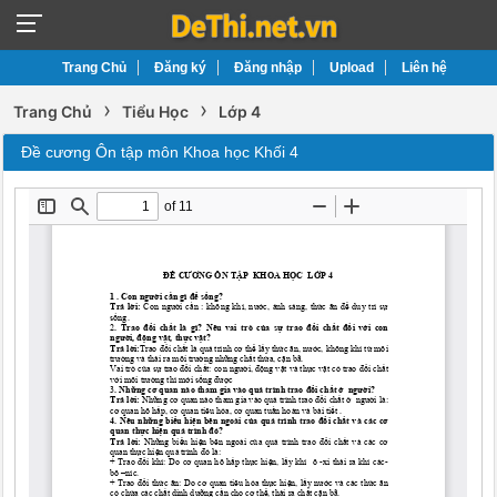
Trang Chủ
Đăng ký
Đăng nhập
Upload
Liên hệ
›
›
Trang Chủ
Tiểu Học
Lớp 4
Đề cương Ôn tập môn Khoa học Khối 4