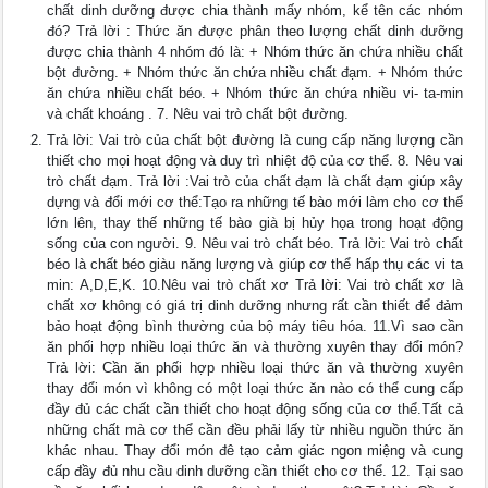
chất dinh dưỡng được chia thành mấy nhóm, kể tên các nhóm
đó? Trả lời : Thức ăn được phân theo lượng chất dinh dưỡng
được chia thành 4 nhóm đó là: + Nhóm thức ăn chứa nhiều chất
bột đường. + Nhóm thức ăn chứa nhiều chất đạm. + Nhóm thức
ăn chứa nhiều chất béo. + Nhóm thức ăn chứa nhiều vi- ta-min
và chất khoáng . 7. Nêu vai trò chất bột đường.
Trả lời: Vai trò của chất bột đường là cung cấp năng lượng cần
thiết cho mọi hoạt động và duy trì nhiệt độ của cơ thể. 8. Nêu vai
trò chất đạm. Trả lời :Vai trò của chất đạm là chất đạm giúp xây
dựng và đổi mới cơ thể:Tạo ra những tế bào mới làm cho cơ thể
lớn lên, thay thế những tế bào già bị hủy họa trong hoạt động
sống của con người. 9. Nêu vai trò chất béo. Trả lời: Vai trò chất
béo là chất béo giàu năng lượng và giúp cơ thể hấp thụ các vi ta
min: A,D,E,K. 10.Nêu vai trò chất xơ Trả lời: Vai trò chất xơ là
chất xơ không có giá trị dinh dưỡng nhưng rất cần thiết để đảm
bảo hoạt động bình thường của bộ máy tiêu hóa. 11.Vì sao cần
ăn phối hợp nhiều loại thức ăn và thường xuyên thay đổi món?
Trả lời: Cần ăn phối hợp nhiều loại thức ăn và thường xuyên
thay đổi món vì không có một loại thức ăn nào có thể cung cấp
đầy đủ các chất cần thiết cho hoạt động sống của cơ thể.Tất cả
những chất mà cơ thể cần đều phải lấy từ nhiều nguồn thức ăn
khác nhau. Thay đổi món đê tạo cảm giác ngon miệng và cung
cấp đầy đủ nhu cầu dinh dưỡng cần thiết cho cơ thể. 12. Tại sao