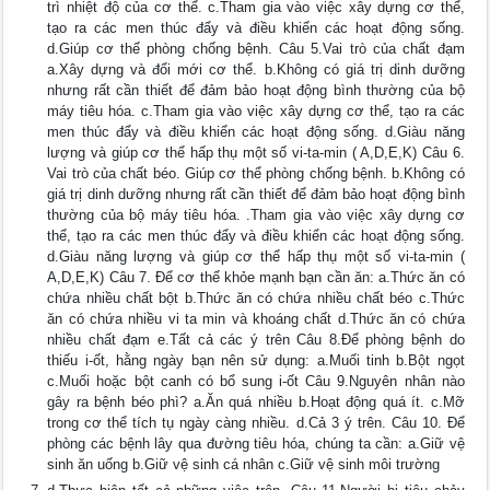
trì nhiệt độ của cơ thể. c.Tham gia vào việc xây dựng cơ thể,
tạo ra các men thúc đẩy và điều khiển các hoạt động sống.
d.Giúp cơ thể phòng chống bệnh. Câu 5.Vai trò của chất đạm
a.Xây dựng và đổi mới cơ thể. b.Không có giá trị dinh dưỡng
nhưng rất cần thiết để đảm bảo hoạt động bình thường của bộ
máy tiêu hóa. c.Tham gia vào việc xây dựng cơ thể, tạo ra các
men thúc đẩy và điều khiển các hoạt động sống. d.Giàu năng
lượng và giúp cơ thể hấp thụ một số vi-ta-min ( A,D,E,K) Câu 6.
Vai trò của chất béo. Giúp cơ thể phòng chống bệnh. b.Không có
giá trị dinh dưỡng nhưng rất cần thiết để đảm bảo hoạt động bình
thường của bộ máy tiêu hóa. .Tham gia vào việc xây dựng cơ
thể, tạo ra các men thúc đẩy và điều khiển các hoạt động sống.
d.Giàu năng lượng và giúp cơ thể hấp thụ một số vi-ta-min (
A,D,E,K) Câu 7. Để cơ thể khỏe mạnh bạn cần ăn: a.Thức ăn có
chứa nhiều chất bột b.Thức ăn có chứa nhiều chất béo c.Thức
ăn có chứa nhiều vi ta min và khoáng chất d.Thức ăn có chứa
nhiều chất đạm e.Tất cả các ý trên Câu 8.Để phòng bệnh do
thiếu i-ốt, hằng ngày bạn nên sử dụng: a.Muối tinh b.Bột ngọt
c.Muối hoặc bột canh có bổ sung i-ốt Câu 9.Nguyên nhân nào
gây ra bệnh béo phì? a.Ăn quá nhiều b.Hoạt động quá ít. c.Mỡ
trong cơ thể tích tụ ngày càng nhiều. d.Cả 3 ý trên. Câu 10. Để
phòng các bệnh lây qua đường tiêu hóa, chúng ta cần: a.Giữ vệ
sinh ăn uống b.Giữ vệ sinh cá nhân c.Giữ vệ sinh môi trường