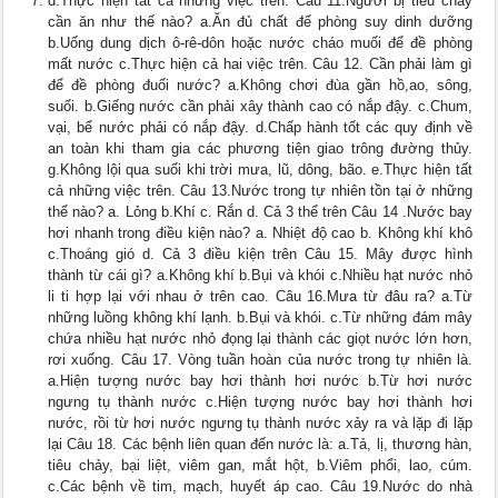
d.Thực hiện tất cả những việc trên. Câu 11.Người bị tiêu chảy
cần ăn như thế nào? a.Ăn đủ chất để phòng suy dinh dưỡng
b.Uống dung dịch ô-rê-dôn hoặc nước cháo muối để đề phòng
mất nước c.Thực hiện cả hai việc trên. Câu 12. Cần phải làm gì
để đề phòng đuối nước? a.Không chơi đùa gần hồ,ao, sông,
suối. b.Giếng nước cần phải xây thành cao có nắp đậy. c.Chum,
vại, bể nước phải có nắp đậy. d.Chấp hành tốt các quy định về
an toàn khi tham gia các phương tiện giao trông đường thủy.
g.Không lội qua suối khi trời mưa, lũ, dông, bão. e.Thực hiện tất
cả những việc trên. Câu 13.Nước trong tự nhiên tồn tại ở những
thể nào? a. Lỏng b.Khí c. Rắn d. Cả 3 thể trên Câu 14 .Nước bay
hơi nhanh trong điều kiện nào? a. Nhiệt độ cao b. Không khí khô
c.Thoáng gió d. Cả 3 điều kiện trên Câu 15. Mây được hình
thành từ cái gì? a.Không khí b.Bụi và khói c.Nhiều hạt nước nhỏ
li ti hợp lại với nhau ở trên cao. Câu 16.Mưa từ đâu ra? a.Từ
những luồng không khí lạnh. b.Bụi và khói. c.Từ những đám mây
chứa nhiều hạt nước nhỏ đọng lại thành các giọt nước lớn hơn,
rơi xuống. Câu 17. Vòng tuần hoàn của nước trong tự nhiên là.
a.Hiện tượng nước bay hơi thành hơi nước b.Từ hơi nước
ngưng tụ thành nước c.Hiện tượng nước bay hơi thành hơi
nước, rồi từ hơi nước ngưng tụ thành nước xảy ra và lặp đi lặp
lại Câu 18. Các bệnh liên quan đến nước là: a.Tả, lị, thương hàn,
tiêu chảy, bại liệt, viêm gan, mắt hột, b.Viêm phổi, lao, cúm.
c.Các bệnh về tim, mạch, huyết áp cao. Câu 19.Nước do nhà