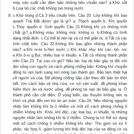
máy sản xuất cần đảm bảo những tiêu chuẩn nào? a.Khử sắt
b.Loại bỏ các chất không tan trong nước
c.Khử trùng d.Cả 3 tiêu chuẩn trên. Câu 20. Lớp không khí bao
quanh Trái Đất được gọi là gì? a. Thạch quyển b. Khí quyển
c.Thủy quyển d. Sinh quyển Câu 21.Không khí có những tính
chất gì? a.Không màu, không mùi, không vị. b.Không có hình
dạng nhất định. c.Có thể bị nén lại và có thể giãn ra. d.Tất cả các
tính chất trên. Câu 22.Không khí bao gồm những thành phần
nào? a.Khí ni-tơ b.Hơi nước c.Khí khác như khí các- bô- níc
e.Khí ô-xi g.Bụi, nhiều loại vi khuẩn, e.Tất cả những thành phần
trên Câu 23: Tại sao có gió? Nêu tác hại do bão gây ra đối với
đời sống con người và cách phòng chống bão. Không khí chuyển
động từ nơi lạnh sang nơi nóng tạo thành gió. Bão làm thiệt hại
về người và của. Để phòng chống bão cần theo dõi bản tin thời
tiết, tìm cách bảo vệ nhà cửa, cơ sở sản xuất, đề phòng khan
hiếm thức ăn và nước uống, đề phòng tai nạn do bão gây ra. Ở
thành phố cần cắt điện. Ở vùng biển, tàu thuyền không nên ra
khơi và phải đến nơi trú ản an toàn. Câu 24: Nêu những nguyên
nhân làm không khí bị ô nhiễm và một số cách phòng chống ô
nhiễm không khí. Khói, khí độc, các loại bụi, vi khuẩn, là những
nguyên nhân làm không khí bị ô nhiễm. Chúng ta có thể sử dụng
một số cách chống ô nhiễm không khí như: Thu gom và xử lí
phân, rác hợp lí, giảm lượng khí thải độc hại của xe động cơ và