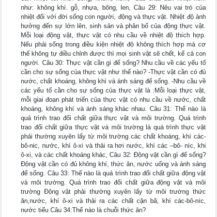
như: không khí. gỗ, nhựa, bông, len, Câu 29: Nêu vai trò của
nhiệt đối với đời sống con người, động và thực vật. Nhiệt độ ảnh
hưởng đến sự lớn lên, sinh sản và phân bố của động thực vật.
Mỗi loại động vật, thực vật có nhu cầu về nhiệt độ thích hợp.
Nếu phải sống trong điều kiện nhiệt độ không thích hợp mà cơ
thể không tự điều chỉnh được thì mọi sinh vật sẽ chết, kể cả con
người. Câu 30: Thực vật cần gì để sống? Nhu cầu về các yếu tố
cần cho sự sống của thực vật như thế nào? -Thực vật cần có đủ
nước, chất khoáng, không khí và ánh sáng để sống. -Nhu cầu về
các yếu tố cần cho sự sống của thực vật là :Mỗi loại thực vật,
mỗi giai đoạn phát triển của thực vật có nhu cầu về nước, chất
khoáng, không khí và ánh sáng khác nhau. Câu 31: Thế nào là
quá trình trao đổi chất giữa thực vật và môi trường. Quá trình
trao đổi chất giữa thực vật và môi trường là quá trình thực vật
phải thường xuyên lấy từ môi trường các chất khoáng, khí các-
bô-nic, nước, khí ô-xi và thải ra hơi nước, khí các –bô- níc, khi
ô-xi, và các chất khoáng khác, Câu 32: Động vật cần gì để sống?
Động vật cần có đủ không khí, thức ăn, nước uống và ánh sáng
để sống. Câu 33: Thế nào là quá trình trao đổi chất giữa động vật
và môi trường. Quá trình trao đổi chất giữa động vật và môi
trường Động vật phải thường xuyên lấy từ môi trường thức
ăn,nước, khí ô-xi và thải ra các chất cặn bã, khí các-bô-níc,
nước tiểu Câu 34:Thế nào là chuỗi thức ăn?