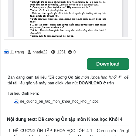
11 trang
nhatle22
1251
0
Download
Bạn đang xem tài liệu
"Đề cương Ôn tập môn Khoa học Khối 4"
, để
tải tài liệu gốc về máy bạn click vào nút
DOWNLOAD
ở trên
Tài liệu đính kèm:
de_cuong_on_tap_mon_khoa_hoc_khoi_4.doc
Nội dung text: Đề cương Ôn tập môn Khoa học Khối 4
ĐỀ CƯƠNG ÔN TẬP KHOA HỌC LỚP 4 1 . Con người cần gì