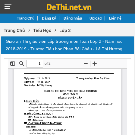
Trang Chủ
Đăng ký
Đăng nhập
Upload
Liên hệ
›
›
Trang Chủ
Tiểu Học
Lớp 2
Giáo án Thi giáo viên cấp trường môn Toán Lớp 2 - Năm học
2018-2019 - Trường Tiểu học Phan Bội Châu - Lê Thị Hương