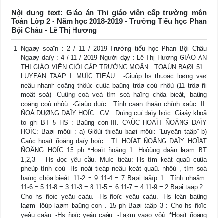
Nội dung text: Giáo án Thi giáo viên cấp trường môn
Toán Lớp 2 - Năm học 2018-2019 - Trường Tiểu học Phan
Bội Châu - Lê Thị Hương
Ngaøy soaïn : 2 / 11 / 2019 Trường tiểu học Phan Bội Châu
Ngaøy daïy : 4 / 11 / 2019 Người dạy : Lê Thị Hương GIÁO ÁN
THI GIÁO VIÊN GIỎI CẤP TRƯỜNG MOÂN : TOAÙN BAØI 51 :
LUYEÄN TAÄP I. MUÏC TIEÂU : -Giuùp hs thuoäc loøng vaø
neâu nhanh coâng thöùc cuûa baûng tröø coù nhôù (11 tröø ñi
moät soá) -Cuûng coá veà tìm soá haïng chöa bieát, baûng
coäng coù nhôù. -Giaùo duïc : Tính caån thaän chính xaùc. II.
ÑOÀ DUØNG DAÏY HOÏC : GV : Duïng cuï daïy hoïc. Giaáy khoå
to ghi BT 5 HS : Baûng con III. CAÙC HOAÏT ÑOÄNG DAÏY
HOÏC: Baøi môùi : a) Giôùi thieäu baøi môùi: “Luyeän taäp” b)
Caùc hoaït ñoäng daïy hoïc : TL HOÏAT ÑOÄNG DAÏY HOÏAT
ÑOÄNG HOÏC 15 ph *Hoaït ñoäng 1: Höôùng daãn laøm BT
1,2,3. - Hs đọc yêu cầu. Muïc tieâu: Hs tìm keát quaû cuûa
pheùp tính coù -Hs noái tieáp neâu keát quaû. nhôù , tìm soá
haïng chöa bieát. 11-2 = 9 11-4 = 7 Baøi taâïp 1 : Tính nhaåm.
11-6 = 5 11-8 = 3 11-3 = 8 11-5 = 6 11-7 = 4 11-9 = 2 Baøi taäp 2 :
Cho hs ñoïc yeâu caàu. -Hs ñoïc yeâu caàu. -Hs leân baûng
laøm, lôùp laøm baûng con . 15 ph Baøi taäp 3 : Cho hs ñoïc
yeâu caàu. -Hs ñoïc yeâu caàu. -Laøm vaøo vôû. *Hoaït ñoäng