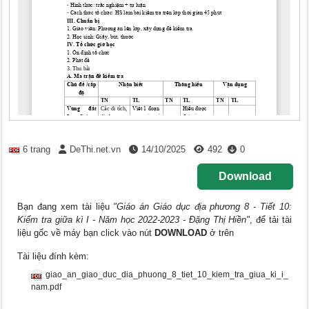
6 trang
DeThi.net.vn
14/10/2025
492
0
Download
Bạn đang xem tài liệu
"Giáo án Giáo dục địa phương 8 - Tiết 10:
Kiểm tra giữa kì I - Năm học 2022-2023 - Đặng Thị Hiền"
, để tải tài
liệu gốc về máy bạn click vào nút
DOWNLOAD
ở trên
Tài liệu đính kèm:
giao_an_giao_duc_dia_phuong_8_tiet_10_kiem_tra_giua_ki_i_
nam.pdf