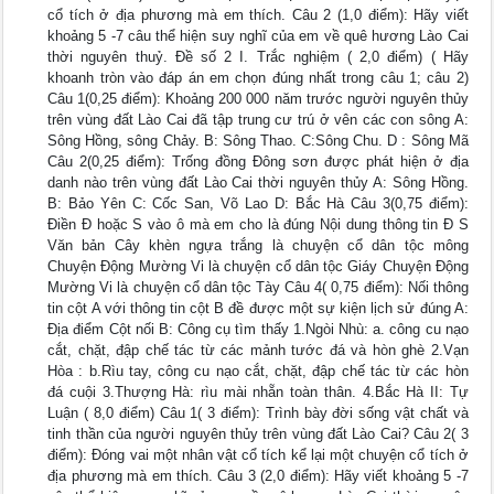
cổ tích ở địa phương mà em thích. Câu 2 (1,0 điểm): Hãy viết
khoảng 5 -7 câu thể hiện suy nghĩ của em về quê hương Lào Cai
thời nguyên thuỷ. Đề số 2 I. Trắc nghiệm ( 2,0 điểm) ( Hãy
khoanh tròn vào đáp án em chọn đúng nhất trong câu 1; câu 2)
Câu 1(0,25 điểm): Khoảng 200 000 năm trước người nguyên thủy
trên vùng đất Lào Cai đã tập trung cư trú ở vên các con sông A:
Sông Hồng, sông Chảy. B: Sông Thao. C:Sông Chu. D : Sông Mã
Câu 2(0,25 điểm): Trống đồng Đông sơn được phát hiện ở địa
danh nào trên vùng đất Lào Cai thời nguyên thủy A: Sông Hồng.
B: Bảo Yên C: Cốc San, Võ Lao D: Bắc Hà Câu 3(0,75 điểm):
Điền Đ hoặc S vào ô mà em cho là đúng Nội dung thông tin Đ S
Văn bản Cây khèn ngựa trắng là chuyện cổ dân tộc mông
Chuyện Động Mường Vi là chuyện cổ dân tộc Giáy Chuyện Động
Mường Vi là chuyện cổ dân tộc Tày Câu 4( 0,75 điểm): Nối thông
tin cột A với thông tin cột B đề được một sự kiện lịch sử đúng A:
Địa điểm Cột nối B: Công cụ tìm thấy 1.Ngòi Nhù: a. công cu nạo
cắt, chặt, đập chế tác từ các mảnh tước đá và hòn ghè 2.Vạn
Hòa : b.Rìu tay, công cu nạo cắt, chặt, đập chế tác từ các hòn
đá cuội 3.Thượng Hà: rìu mài nhẵn toàn thân. 4.Bắc Hà II: Tự
Luận ( 8,0 điểm) Câu 1( 3 điểm): Trình bày đời sống vật chất và
tinh thần của người nguyên thủy trên vùng đất Lào Cai? Câu 2( 3
điểm): Đóng vai một nhân vật cổ tích kể lại một chuyện cổ tích ở
địa phương mà em thích. Câu 3 (2,0 điểm): Hãy viết khoảng 5 -7