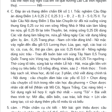
câu thể hiện suy nghĩ của em về quê hương Lào Cai thời nguyên
thuỷ. ----------------- Hết-------------------
C. Đáp án và thang điểm chấm Đề số 1 I. Trắc nghiệm Câu Đáp
án đúng Điểm 1 A 0,25 2 C 0,25 3 1 – Đ , 2 – Đ, 3 - S 0,75 II. Tự
luận Câu Nội dung Điểm 1 Địa bàn Chuyển từ đồi núi xuống vùng
thung lũng 0,25 cư trú ven sông Hồng Nhà ở Nhà sán làm bằng
tre nứa, gỗ 0,25 Đi lại trên Thuyền, bè, mảng sông 0,25 Dồ dùng
Các vật dụng làm bằng tre, nứa,gỗ hằng ngày Các vật dụng bằng
gốm: lọ, ấm.. 0,25 Trang phục - Nam cởi trần đóng khổ - Nữ mặc
váy ngắn đến đầu gối 0,5 Lương thực Lúa, gạo, ngô, các loại củ
từ, cá, cua, ốc, thịt gia cầm, gia súc 0,25 Kinh tế - Nông nghiệp
dùng sức trâu - Trao đổi buôn bán với vùng Tây Nam 0,5 Trung
Quốc Trang sức Vòng tay, khuyên tai bằng đá 0,25 Tín ngưỡng -
Thờ cúng tổ tiên, sùng bái tự nhiên Lễ hội - Hát, múa gắn liền với
công cụ tiêu biểu: 0,5 trống đồng, khèn, sáo 2 - Hình thức : Trình
bày sạch sẽ, khoa học, đủ bố cục 3 phần, chữ viết đúng chính tả
- Nội dung : câu chuyện đảm bảo các yếu tố 3,0 + Chọn đúng
câu chuyện cổ tích trong nền văn học địa phương + Chọn được
nhân vật để kể (Nhân vật Mồ Côi, Ngựa Trắng, Các nàng tiên) +
Sử dụng ngôi kể hợp lí: ngôi thứ nhất – xưng “Tôi” + Bài viết
theo trình tự: Mở đầu, diễn biến, cao trào, kết thúc + Lời văn
sáng tạo, có sử dụng thêm yếu tố miêu tả và biểu
cảm. - Phần chấm cụ chi tiết: - Mở bài: giới thiệu được câu