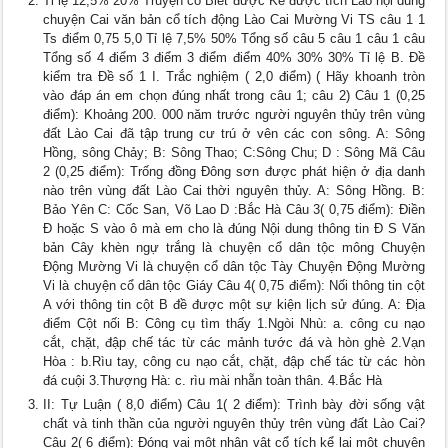
Tỉ lệ 12,5% 20% Truyện cổ Biết được Kể được tích Lào nội dung
chuyện Cai văn bản cổ tích động Lào Cai Mường Vi TS câu 1 1
Ts điểm 0,75 5,0 Tỉ lệ 7,5% 50% Tổng số câu 5 câu 1 câu 1 câu
Tổng số 4 điểm 3 điểm 3 điểm điểm 40% 30% 30% Tỉ lệ B. Đề
kiểm tra Đề số 1 I. Trắc nghiệm ( 2,0 điểm) ( Hãy khoanh tròn
vào đáp án em chọn đúng nhất trong câu 1; câu 2) Câu 1 (0,25
điểm): Khoảng 200. 000 năm trước người nguyên thủy trên vùng
đất Lào Cai đã tập trung cư trú ở vên các con sông. A: Sông
Hồng, sông Chảy; B: Sông Thao; C:Sông Chu; D : Sông Mã Câu
2 (0,25 điểm): Trống đồng Đông sơn được phát hiện ở địa danh
nào trên vùng đất Lào Cai thời nguyên thủy. A: Sông Hồng. B:
Bảo Yên C: Cốc San, Võ Lao D :Bắc Hà Câu 3( 0,75 điểm): Điền
Đ hoặc S vào ô mà em cho là đúng Nội dung thông tin Đ S Văn
bản Cây khèn ngự trắng là chuyện cổ dân tộc mông Chuyện
Động Mường Vi là chuyện cổ dân tộc Tày Chuyện Động Mường
Vi là chuyện cổ dân tộc Giáy Câu 4( 0,75 điểm): Nối thông tin cột
A với thông tin cột B đề được một sự kiện lịch sử đúng. A: Địa
điểm Cột nối B: Công cụ tìm thấy 1.Ngòi Nhù: a. công cu nạo
cắt, chặt, đập chế tác từ các mảnh tước đá và hòn ghè 2.Vạn
Hòa : b.Rìu tay, công cu nạo cắt, chặt, đập chế tác từ các hòn
đá cuội 3.Thượng Hà: c. rìu mài nhẵn toàn thân. 4.Bắc Hà
II: Tự Luận ( 8,0 điểm) Câu 1( 2 điểm): Trình bày đời sống vật
chất và tinh thần của người nguyên thủy trên vùng đất Lào Cai?
Câu 2( 6 điểm): Đóng vai một nhân vật cổ tích kể lại một chuyện