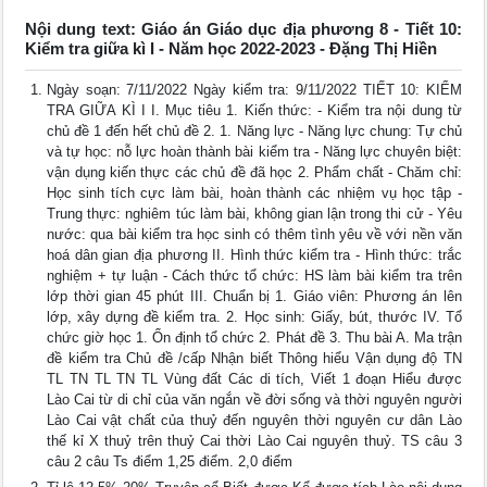
Nội dung text: Giáo án Giáo dục địa phương 8 - Tiết 10:
Kiểm tra giữa kì I - Năm học 2022-2023 - Đặng Thị Hiền
Ngày soạn: 7/11/2022 Ngày kiểm tra: 9/11/2022 TIẾT 10: KIỂM
TRA GIỮA KÌ I I. Mục tiêu 1. Kiến thức: - Kiểm tra nội dung từ
chủ đề 1 đến hết chủ đề 2. 1. Năng lực - Năng lực chung: Tự chủ
và tự học: nỗ lực hoàn thành bài kiểm tra - Năng lực chuyên biệt:
vận dụng kiến thực các chủ đề đã học 2. Phẩm chất - Chăm chỉ:
Học sinh tích cực làm bài, hoàn thành các nhiệm vụ học tập -
Trung thực: nghiêm túc làm bài, không gian lận trong thi cử - Yêu
nước: qua bài kiểm tra học sinh có thêm tình yêu về với nền văn
hoá dân gian địa phương II. Hình thức kiểm tra - Hình thức: trắc
nghiệm + tự luận - Cách thức tổ chức: HS làm bài kiểm tra trên
lớp thời gian 45 phút III. Chuẩn bị 1. Giáo viên: Phương án lên
lớp, xây dựng đề kiểm tra. 2. Học sinh: Giấy, bút, thước IV. Tổ
chức giờ học 1. Ổn định tổ chức 2. Phát đề 3. Thu bài A. Ma trận
đề kiểm tra Chủ đề /cấp Nhận biết Thông hiểu Vận dụng độ TN
TL TN TL TN TL Vùng đất Các di tích, Viết 1 đoạn Hiểu được
Lào Cai từ di chỉ của văn ngắn về đời sống và thời nguyên người
Lào Cai vật chất của thuỷ đến nguyên thời nguyên cư dân Lào
thế kỉ X thuỷ trên thuỷ Cai thời Lào Cai nguyên thuỷ. TS câu 3
câu 2 câu Ts điểm 1,25 điểm. 2,0 điểm