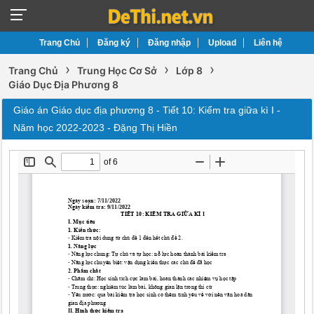
Trang Chủ
Đăng ký
Đăng nhập
Upload
Liên hệ
›
›
›
Trang Chủ
Trung Học Cơ Sở
Lớp 8
Giáo Dục Địa Phương 8
Giáo án Giáo dục địa phương 8 - Tiết 10: Kiểm tra giữa kì I -
Năm học 2022-2023 - Đặng Thị Hiền