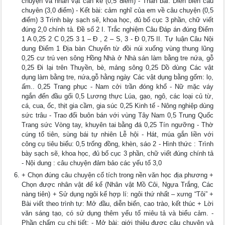
chuyện và nhân vật cần kể (0,5 điểm) - Thân bài: Diễn biến câu
chuyên (3,0 điểm) - Kết bài: cảm nghĩ của em về câu chuyện (0,5
điểm) 3 Trình bày sạch sẽ, khoa học, đủ bố cục 3 phần, chữ viết
đúng 2,0 chính tả. Đề số 2 I. Trắc nghiệm Câu Đáp án đúng Điểm
1 A 0,25 2 C 0,25 3 1 – Đ , 2 – S, 3 - Đ 0,75 II. Tự luận Câu Nội
dung Điểm 1 Địa bàn Chuyển từ đồi núi xuống vùng thung lũng
0,25 cư trú ven sông Hồng Nhà ở Nhà sán làm bằng tre nứa, gỗ
0,25 Đi lại trên Thuyền, bè, mảng sông 0,25 Dồ dùng Các vật
dụng làm bằng tre, nứa,gỗ hằng ngày Các vật dụng bằng gốm: lọ,
ấm.. 0,25 Trang phục - Nam cởi trần đóng khổ - Nữ mặc váy
ngắn đến đầu gối 0,5 Lương thực Lúa, gạo, ngô, các loại củ từ,
cá, cua, ốc, thịt gia cầm, gia súc 0,25 Kinh tế - Nông nghiệp dùng
sức trâu - Trao đổi buôn bán với vùng Tây Nam 0,5 Trung Quốc
Trang sức Vòng tay, khuyên tai bằng đá 0,25 Tín ngưỡng - Thờ
cúng tổ tiên, sùng bái tự nhiên Lễ hội - Hát, múa gắn liền với
công cụ tiêu biểu: 0,5 trống đồng, khèn, sáo 2 - Hình thức : Trình
bày sạch sẽ, khoa học, đủ bố cục 3 phần, chữ viết đúng chính tả
- Nội dung : câu chuyện đảm bảo các yếu tố 3,0
+ Chọn đúng câu chuyện cổ tích trong nền văn học địa phương +
Chọn được nhân vật để kể (Nhân vật Mồ Côi, Ngựa Trắng, Các
nàng tiên) + Sử dụng ngôi kể hợp lí: ngôi thứ nhất – xưng “Tôi” +
Bài viết theo trình tự: Mở đầu, diễn biến, cao trào, kết thúc + Lời
văn sáng tạo, có sử dụng thêm yếu tố miêu tả và biểu cảm. -
Phần chấm cụ chi tiết: - Mở bài: giới thiệu được câu chuyện và