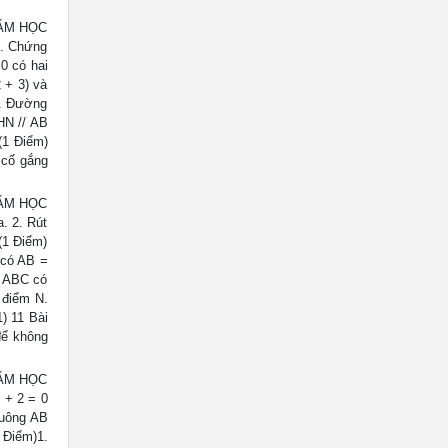
NĂM HỌC
2. Chứng
 0 có hai
 + 3) và
H. Đường
HN // AB
(1 Điểm)
 cố gắng
NĂM HỌC
. 2. Rút
 (1 Điểm)
 có AB =
c ABC có
 điểm N.
) 11 Bài
để không
NĂM HỌC
 + 2 = 0
vuông AB
2 Điểm)1.