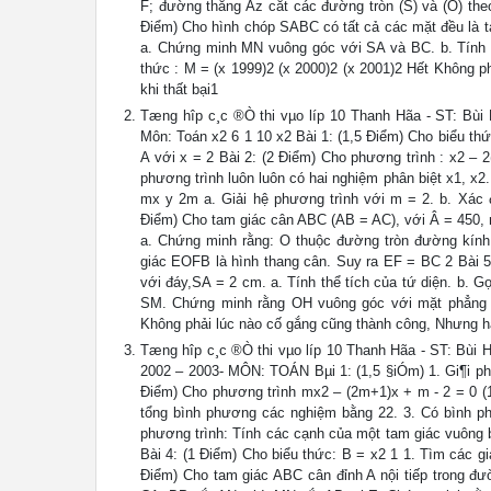
F; đường thẳng Az cắt các đường tròn (S) và (O) the
Điểm) Cho hình chóp SABC có tất cả các mặt đều là t
a. Chứng minh MN vuông góc với SA và BC. b. Tính di
thức : M = (x 1999)2 (x 2000)2 (x 2001)2 Hết Không p
khi thất bại1
Tæng hîp c¸c ®Ò thi vµo líp 10 Thanh Hãa - ST: Bùi 
Môn: Toán x2 6 1 10 x2 Bài 1: (1,5 Điểm) Cho biểu thức:
A với x = 2 Bài 2: (2 Điểm) Cho phương trình : x2 – 
phương trình luôn luôn có hai nghiệm phân biệt x1, x2.
mx y 2m a. Giải hệ phương trình với m = 2. b. Xác
Điểm) Cho tam giác cân ABC (AB = AC), với Â = 450, 
a. Chứng minh rằng: O thuộc đường tròn đường kính
giác EOFB là hình thang cân. Suy ra EF = BC 2 Bài 
với đáy,SA = 2 cm. a. Tính thể tích của tứ diện. b. 
SM. Chứng minh rằng OH vuông góc với mặt phẳng (
Không phải lúc nào cố gắng cũng thành công, Nhưng hã
Tæng hîp c¸c ®Ò thi vµo líp 10 Thanh Hãa - ST
2002 – 2003- MÔN: TOÁN Bµi 1: (1,5 §iÓm) 1. Gi¶i ph­¬
Điểm) Cho phương trình mx2 – (2m+1)x + m - 2 = 0 (1)
tổng bình phương các nghiệm bằng 22. 3. Có bình phư
phương trình: Tính các cạnh của một tam giác vuông b
Bài 4: (1 Điểm) Cho biểu thức: B = x2 1 1. Tìm các giá
Điểm) Cho tam giác ABC cân đỉnh A nội tiếp trong đư