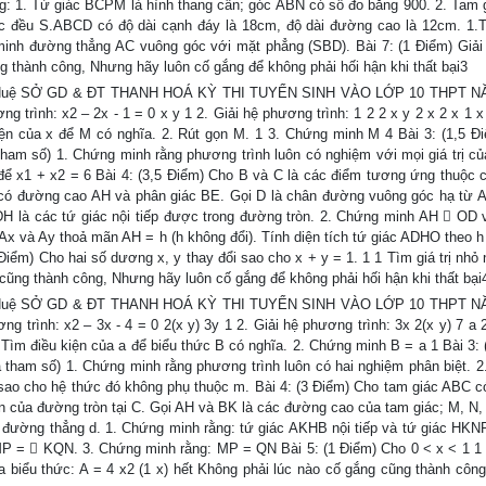
ng: 1. Tứ giác BCPM là hình thang cân; góc ABN có số đo bằng 900. 2. Tam 
iác đều S.ABCD có độ dài cạnh đáy là 18cm, độ dài đường cao là 12cm. 1.T
 minh đường thẳng AC vuông góc với mặt phẳng (SBD). Bài 7: (1 Điểm) Giả
g thành công, Nhưng hãy luôn cố gắng để không phải hối hận khi thất bại3
: Bùi Huệ SỞ GD & ĐT THANH HOÁ KỲ THI TUYỂN SINH VÀO LỚP 10 THPT 
trình: x2 – 2x - 1 = 0 x y 1 2. Giải hệ phương trình: 1 2 2 x y 2 x 2 x 1 x
iện của x để M có nghĩa. 2. Rút gọn M. 1 3. Chứng minh M 4 Bài 3: (1,5 Đ
tham số) 1. Chứng minh rằng phương trình luôn có nghiệm với mọi giá trị củ
 để x1 + x2 = 6 Bài 4: (3,5 Điểm) Cho B và C là các điểm tương ứng thuộc 
có đường cao AH và phân giác BE. Gọi D là chân đường vuông góc hạ từ A
 là các tứ giác nội tiếp được trong đường tròn. 2. Chứng minh AH  OD 
Ax và Ay thoả mãn AH = h (h không đổi). Tính diện tích tứ giác ADHO theo h 
5 Điểm) Cho hai số dương x, y thay đổi sao cho x + y = 1. 1 1 Tìm giá trị nhỏ
 cũng thành công, Nhưng hãy luôn cố gắng để không phải hối hận khi thất bại
: Bùi Huệ SỞ GD & ĐT THANH HOÁ KỲ THI TUYỂN SINH VÀO LỚP 10 THPT 
 trình: x2 – 3x - 4 = 0 2(x y) 3y 1 2. Giải hệ phương trình: 3x 2(x y) 7 a 2
. Tìm điều kiện của a để biểu thức B có nghĩa. 2. Chứng minh B = a 1 Bài 3:
 tham số) 1. Chứng minh rằng phương trình luôn có hai nghiệm phân biệt. 2
 sao cho hệ thức đó không phụ thuộc m. Bài 4: (3 Điểm) Cho tam giác ABC c
yến của đường tròn tại C. Gọi AH và BK là các đường cao của tam giác; M, N, 
 đường thẳng d. 1. Chứng minh rằng: tứ giác AKHB nội tiếp và tứ giác HKNP
 =  KQN. 3. Chứng minh rằng: MP = QN Bài 5: (1 Điểm) Cho 0 < x < 1 1 
của biểu thức: A = 4 x2 (1 x) hết Không phải lúc nào cố gắng cũng thành côn