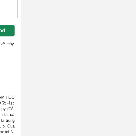
ad
ốc về máy
NĂM HỌC
2; -1) ;
quy (Cắt
m tất cả
là trung
. b. Qua
ự tại N,