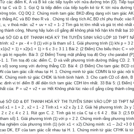
. Từ các điểm K, A và B kẻ các tiếp tuyến với nửa đường tròn (O). Tiếp tuy
 tại C và D. 1. Gọi Q là tiếp điểm của tiếp tuyến kẻ từ K tới nửa đường t
ường tròn. CQ DQ 2. Chứng minh tam giác BKD đồng dạng với tam giác AK
n thẳng AC và BD theo R và . Chứng tỏ rằng tích AC.BD chỉ phụ thuộc vào 
, u, v thoả mãn: u2 + uv + v2 = 1- 2 Tìm giá trị lớn nhất và giá trị nhỏ nhất
ng thành công, Nhưng hãy luôn cố gắng để không phải hối hận khi thất bại 10
: Bùi Huệ SỞ GD & ĐT THANH HOÁ KỲ THI TUYỂN SINH VÀO LỚP 10 THPT 
: x2 + px - 4 = 0 (1) với p là tham số 1. Giải phương trình (1) khi p = 3 2
 x1(x2 + 1) + x2(x1 + 1) > 6 c 3 c 3 1 1 Bài 2: (2 Điểm) Cho biểu thức C = vớ
n giá trị nguyên. Bài 3: (2 Điểm) Trong mặt phẳng toạ độ Oxy cho parabol (P)
 -1. 1. Tìm toạ độ các điểm C, D và viết phương trình đường thẳng CD. 2. 
ham số) song song với đường thẳng CD. Bài 4: (3 Điểm) Cho tam giác BCD c
 của tam giác cắt nhau tại H. 1. Chứng minh tứ giác CDMN là tứ giác nội ti
 K. Chứng minh tứ giác CHDK là hình bình hành. 3. Cho cạnh CD cố định, B 
 định vị trí điểm B để diện tích tam giác CDH lớn nhất. 33 Bài 5: (1 Điểm) 
 nhất của: P = u2 + v2 + uv Hết Không phải lúc nào cố gắng cũng thành côn
: Bùi Huệ SỞ GD & ĐT THANH HOÁ KỲ THI TUYỂN SINH VÀO LỚP 10 THPT 
 x1 = 1 + 2 , x2 = 1 - 2 Tính x1 + x2 x 2y 1 2. Giải hệ phương trình: 2x y 
2 c 2 c 4 c 2 1. Rút gọn C. 2. Tính giá trị của C tại c 6 4 2 . Bài 3: (2,5
à tham số) 1. Giải phương trình (1) với p = 2 2. Chứng minh rằng phương trình
à hai nghiệm của phương trình (1) (với x1 < x2).Chứng minh: x1 – 2x2 +3 0 B
o DK, EF của tam giác cắt nhau tại H. 1. Chứng minh tứ giác CFHK là tứ 