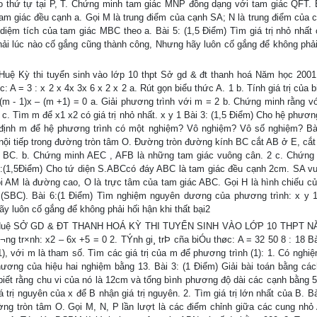
o thứ tự tại P, T. Chứng minh tam giác MNP đồng dạng với tam giác QFT. B
am giác đều cạnh a. Gọi M là trung điểm của cạnh SA; N là trung điểm của 
ệm tích của tam giác MBC theo a. Bài 5: (1,5 Điểm) Tìm giá trị nhỏ nhất 
hải lúc nào cố gắng cũng thành công, Nhưng hãy luôn cố gắng để không phải
Huệ Kỳ thi tuyển sinh vào lớp 10 thpt Sở gd & đt thanh hoá Năm học 2001
 A = 3 : x 2 x 4x 3x 6 x 2 x 2 a. Rút gọn biểu thức A. 1 b. Tính giá trị của 
2(m - 1)x – (m +1) = 0 a. Giải phương trình với m = 2 b. Chứng minh rằng v
 c. Tìm m để x1 x2 có giá trị nhỏ nhất. x y 1 Bài 3: (1,5 Điểm) Cho hệ phương
 định m để hệ phương trình có một nghiệm? Vô nghiệm? Vô số nghiệm? Bài
nội tiếp trong đường tròn tâm O. Đường tròn đường kính BC cắt AB ở E, cắt
 BC. b. Chứng minh AEC , AFB là những tam giác vuông cân. 2 c. Chứng
5:(1,5Điểm) Cho tứ diện S.ABCcó đáy ABC là tam giác đều cạnh 2cm. SA v
Gọi AM là đường cao, O là trực tâm của tam giác ABC. Gọi H là hình chiếu củ
SBC). Bài 6:(1 Điểm) Tìm nghiệm nguyên dương của phương trình: x y 
y luôn cố gắng để không phải hối hận khi thất bại2
: Bùi Huệ SỞ GD & ĐT THANH HOÁ KỲ THI TUYỂN SINH VÀO LỚP 10 THPT 
ng tr×nh: x2 – 6x +5 = 0 2. TÝnh gi¸ trÞ cña biÓu thøc: A = 32 50 8 : 18 Bài
, với m là tham số. Tìm các giá trị của m để phương trình (1): 1. Có nghiệ
ơng của hiệu hai nghiệm bằng 13. Bài 3: (1 Điểm) Giải bài toán bằng các
iết rằng chu vi của nó là 12cm và tổng bình phương độ dài các cạnh bằng 5
 trị nguyên của x để B nhận giá trị nguyên. 2. Tìm giá trị lớn nhất của B. Bà
ờng tròn tâm O. Gọi M, N, P lần lượt là các điểm chỉnh giữa các cung nhỏ