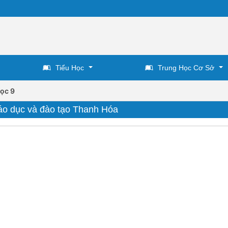
Tiểu Học
Trung Học Cơ Sở
ọc 9
iáo dục và đào tạo Thanh Hóa