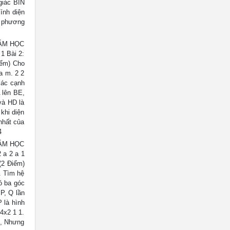
giác BIN
ính diện
i phương
NĂM HỌC
 1 Bài 2:
iểm) Cho
a m. 2 2
các cạnh
 lên BE,
và HD là
khi diện
 nhất của
4
NĂM HỌC
 a 2 a 1
 (2 Điểm)
. Tìm hệ
ó ba góc
P, Q lần
 là hình
4x2 1 1.
g, Nhưng