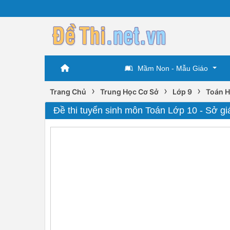
Mầm Non - Mẫu Giáo
›
›
›
Trang Chủ
Trung Học Cơ Sở
Lớp 9
Toán H
Đề thi tuyển sinh môn Toán Lớp 10 - Sở g