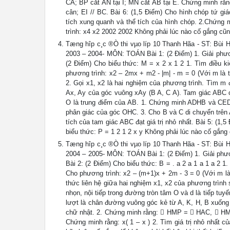
CA; BP cắt AN tại I; MN cắt AB tại E. Chứng minh rằ
cân; EI // BC. Bài 6: (1,5 Điểm) Cho hình chóp tứ g
tích xung quanh và thể tích của hình chóp. 2.Chứng
trình: x4 x2 2002 2002 Không phải lúc nào cố gắng cũn
Tæng hîp c¸c ®Ò thi vµo líp 10 Thanh Hãa - ST
2003 – 2004- MÔN: TOÁN Bài 1: (2 Điểm) 1. Giải phương 
(2 Điểm) Cho biểu thức: M = x 2 x 1 2 1. Tìm điều k
phương trình: x2 – 2mx + m2 - |m| - m = 0 (Với m là 
2. Gọi x1, x2 là hai nghiệm của phương trình. Tìm m
Ax, Ay của góc vuông xAy (B A, C A). Tam giác ABC 
O là trung điểm của AB. 1. Chứng minh ADHB và CEDH
phân giác của góc OHC. 3. Cho B và C di chuyển trên 
tích của tam giác ABC đạt giá trị nhỏ nhất. Bài 5: (1,
biểu thức: P = 1 2 1 2 x y Không phải lúc nào cố gắng
Tæng hîp c¸c ®Ò thi vµo líp 10 Thanh Hãa - ST
2004 – 2005- MÔN: TOÁN Bài 1: (2 Điểm) 1. Giải phương
Bài 2: (2 Điểm) Cho biểu thức: B = . a 2 a 1 a 1 a 2 1
Cho phương trình: x2 – (m+1)x + 2m - 3 = 0 (Với m là
thức liên hệ giữa hai nghiệm x1, x2 của phương trình
nhọn, nội tiếp trong đường tròn tâm O và d là tiếp tu
lượt là chân đường vuông góc kẻ từ A, K, H, B xuống
chữ nhật. 2. Chứng minh rằng:  HMP =  HAC,  HMP
Chứng minh rằng: x( 1 – x ) 2. Tìm giá trị nhỏ nhất 