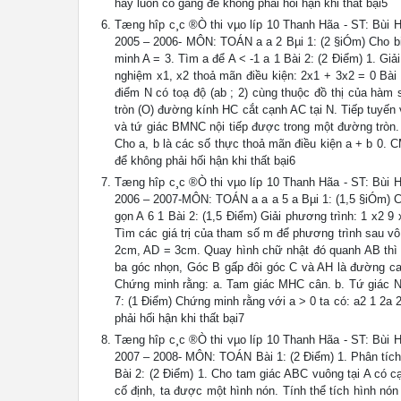
hãy luôn cố gắng để không phải hối hận khi thất bại5
Tæng hîp c¸c ®Ò thi vµo líp 10 Thanh Hãa - ST
2005 – 2006- MÔN: TOÁN a a 2 Bµi 1: (2 §iÓm) Cho biÓ
minh A = 3. Tìm a để A < -1 a 1 Bài 2: (2 Điểm) 1. Giải
nghiệm x1, x2 thoả mãn điều kiện: 2x1 + 3x2 = 0 Bài 
điểm N có toạ độ (ab ; 2) cùng thuộc đồ thị của hàm
tròn (O) đường kính HC cắt cạnh AC tại N. Tiếp tuyến
và tứ giác BMNC nội tiếp được trong một đường tròn.
Cho a, b là các số thực thoả mãn điều kiện a + b 0. 
để không phải hối hận khi thất bại6
Tæng hîp c¸c ®Ò thi vµo líp 10 Thanh Hãa - ST
2006 – 2007-MÔN: TOÁN a a a 5 a Bµi 1: (1,5 §iÓm) Cho
gọn A 6 1 Bài 2: (1,5 Điểm) Giải phương trình: 1 x2 9 
Tìm các giá trị của tham số m để phương trình sau v
2cm, AD = 3cm. Quay hình chữ nhật đó quanh AB thì đư
ba góc nhọn, Góc B gấp đôi góc C và AH là đường ca
Chứng minh rằng: a. Tam giác MHC cân. b. Tứ giác N
7: (1 Điểm) Chứng minh rằng với a > 0 ta có: a2 1 2a
phải hối hận khi thất bại7
Tæng hîp c¸c ®Ò thi vµo líp 10 Thanh Hãa - ST
2007 – 2008- MÔN: TOÁN Bài 1: (2 Điểm) 1. Phân tích 
Bài 2: (2 Điểm) 1. Cho tam giác ABC vuông tại A c
cố định, ta được một hình nón. Tính thể tích hình nón 