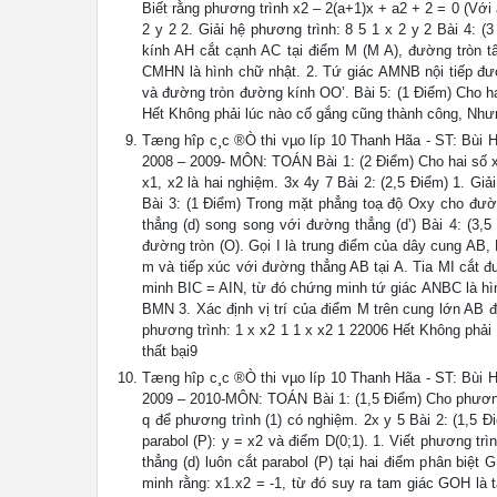
Biết rằng phương trình x2 – 2(a+1)x + a2 + 2 = 0 (Với
2 y 2 2. Giải hệ phương trình: 8 5 1 x 2 y 2 Bài 4
kính AH cắt cạnh AC tại điểm M (M A), đường tròn 
CMHN là hình chữ nhật. 2. Tứ giác AMNB nội tiếp đư
và đường tròn đường kính OO’. Bài 5: (1 Điểm) Cho hai 
Hết Không phải lúc nào cố gắng cũng thành công, Nhưn
Tæng hîp c¸c ®Ò thi vµo líp 10 Thanh Hãa - ST
2008 – 2009- MÔN: TOÁN Bài 1: (2 Điểm) Cho hai số x1
x1, x2 là hai nghiệm. 3x 4y 7 Bài 2: (2,5 Điểm) 1. Giả
Bài 3: (1 Điểm) Trong mặt phẳng toạ độ Oxy cho đườn
thẳng (d) song song với đường thẳng (d’) Bài 4: (3,
đường tròn (O). Gọi I là trung điểm của dây cung AB,
m và tiếp xúc với đường thẳng AB tại A. Tia MI cắt đư
minh BIC = AIN, từ đó chứng minh tứ giác ANBC là hìn
BMN 3. Xác định vị trí của điểm M trên cung lớn AB 
phương trình: 1 x x2 1 1 x x2 1 22006 Hết Không phải
thất bại9
Tæng hîp c¸c ®Ò thi vµo líp 10 Thanh Hãa - ST
2009 – 2010-MÔN: TOÁN Bài 1: (1,5 Điểm) Cho phương tr
q để phương trình (1) có nghiệm. 2x y 5 Bài 2: (1,5 
parabol (P): y = x2 và điểm D(0;1). 1. Viết phương t
thẳng (d) luôn cắt parabol (P) tại hai điểm phân biệ
minh rằng: x1.x2 = -1, từ đó suy ra tam giác GOH là