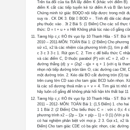
Trên tia đối của tia BA lấy điểm K (khác với điểm B)
điểm K cắt các tiếp tuyến kẻ từ điểm A và B lần lượt
Chứng minh tứ giác BDQO nội tiếp được trong một đ
suy ra . CK DK 3. Đặt  BOD = . Tính độ dài các đoạ
phụ thuộc vào . 3t 2 Bài 5: (1 Điểm) Cho các số thực t
thức: D = t + u + v Hết Không phải lúc nào cố gắng cũ
Tæng hîp c¸c ®Ò thi vµo líp 10 Thanh Hãa - ST
2010 – 2011-MÔN: TOÁN Bài 1: (2 Điểm) Cho phương trình
sử x1, x2 là các nhiệm của phương trình (1), tìm p để:
c 3 c 3 3 c 1. Rút gọn C. 2. Tìm c để biểu thức C nhậ
và các điểm C, D thuộc parabol (P) với xC = 2, xD =
đường thẳng (d): y = (2q2 - q)x + q + 1 (với q là t
nhọn nội tiếp đường tròn tâm O, các đường cao CM, DN
một đường tròn. 2. Kéo dài BO cắt đường tròn (O) tại
trên cung lớn CD sao cho tam giác BCD luôn nhọn. Xác
là các số dương thoả mãn u + v = 4. Tìm giá trị nhỏ
hãy luôn cố gắng để không phải hối hận khi thất bại 11
Tæng hîp c¸c ®Ò thi vµo líp 10 Thanh Hãa - ST
2011 – 2012- MÔN: TOÁN Bài 1: (1,5 Điểm) 1. cho hai số
1 1 Bài 2: (2 Điểm) Cho biểu thức C = : với c 0;c 4 c 
phương trình x2 – (2p – 1)x + p(p – 1) = 0 (1) (Với p l
có hai nghiệm phân biệt với mọi p. 2 3. Gọi x1, x2 l
Điểm) Cho tam giác CDE có ba góc nhọn, các đường ca