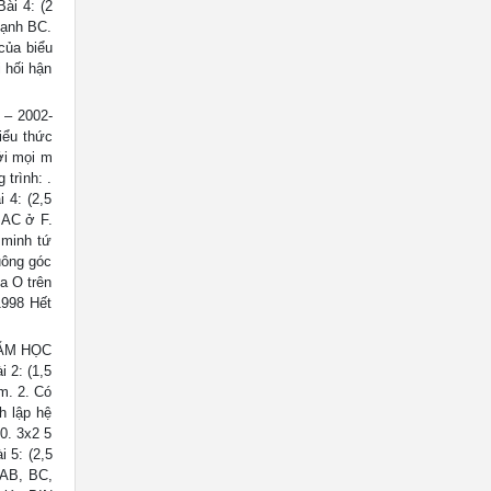
ài 4: (2
cạnh BC.
của biểu
 hối hận
 – 2002-
biểu thức
ới mọi m
 trình: .
 4: (2,5
 AC ở F.
 minh tứ
uông góc
a O trên
1998 Hết
NĂM HỌC
 2: (1,5
m. 2. Có
h lập hệ
0. 3x2 5
i 5: (2,5
 AB, BC,