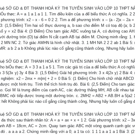
: Bùi Huệ SỞ GD & ĐT THANH HOÁ KỲ THI TUYỂN SINH VÀO LỚP 10 THPT 
u thøc: A = a 1 a 1 a 1 1. Tìm điều kiện của a để biểu thức A có nghĩa. 2 
 phương trình: x2 – x - 6 = 0 2 2. Tìm a để phương trình: x – (a - 2)x – 2a =
3: (1,5 Điểm) Tìm hai số thực dương a, b sao cho điểm M có toạ độ (a; b 2
 số y = x2 Bài 4: (3 Điểm) Cho tam giác ABC vuông tại A, có đường cao A
 với đường tròn (O) tại điểm N cắt cạnh AB tại điểm M. Chứng minh rằng: 1. 
 2 MN NC 2. Tứ giác AMHN là hình chữ nhật. 3. 1 MH NA 2 2 2 ab 1 Bài 5: 
CMR: a b 2 a b Không phải lúc nào cố gắng cũng thành công, Nhưng hãy luôn
: Bùi Huệ SỞ GD & ĐT THANH HOÁ KỲ THI TUYỂN SINH VÀO LỚP 10 THPT 
 biÓu thøc: A = 3 3 a 1 a 5 1. Tìm các giá trị của a để biểu thức A có nghĩa
x 3 5(3x y) 3y 4 Bài 3: (1,5 Điểm) Giải hệ phương trình: 3 x 4(2x y) 2 Bài 4:
ô nghiệm: x2 – 2mx + m|m| + 2 = 0 Bài 5: (1 Điểm) Cho hình chữ nhật ABCD
ợc một hình trụ. Tính thể tích hình trụ đó. Bài 6: (2,5 Điểm) Cho tam giá
o. Gọi M là trung điểm của cạnh AC, các đường thẳng MH, AB cắt nhau tại
BMC nội tiếp được trong một đường tròn. c. 2MH2 = AB2 + AB.BH a 5(a2 1
 2 hết Không phải lúc nào cố gắng cũng thành công, Nhưng hãy luôn cố gắng 
: Bùi Huệ SỞ GD & ĐT THANH HOÁ KỲ THI TUYỂN SINH VÀO LỚP 10 THPT 
đa thức sau thành nhân tử: A = a + ax + x + 1 2. Giải phương trình: x2 – 3x
ó cạnh AB = 18cm, AC = 2cm. Quay tam giác ABC một vòng quanh cạnh góc 
đó . a a a a 2. Chứng minh rằng với a 0; a 1 ta có: 1 1 1 a a 1 a 1 Bài 3: (