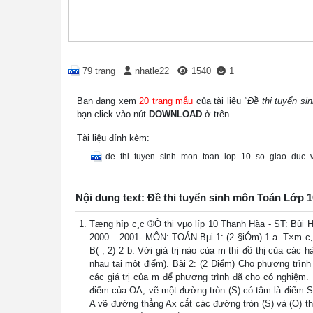
79 trang
nhatle22
1540
1
Bạn đang xem
20 trang mẫu
của tài liệu
"Đề thi tuyển s
bạn click vào nút
DOWNLOAD
ở trên
Tài liệu đính kèm:
de_thi_tuyen_sinh_mon_toan_lop_10_so_giao_duc_
Nội dung text: Đề thi tuyển sinh môn Toán Lớp 
Tæng hîp c¸c ®Ò thi vµo líp 10 Thanh Hãa - ST
2000 – 2001- MÔN: TOÁN Bµi 1: (2 §iÓm) 1 a. T×m c¸c 
B( ; 2) 2 b. Với giá trị nào của m thì đồ thị của cá
nhau tại một điểm). Bài 2: (2 Điểm) Cho phương trình
các giá trị của m để phương trình đã cho có nghiệm.
điểm của OA, vẽ một đường tròn (S) có tâm là điểm S 
A vẽ đường thẳng Ax cắt các đường tròn (S) và (O) th