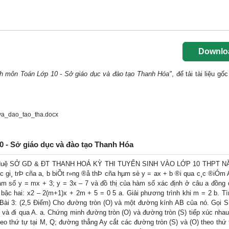
Downlo
inh môn Toán Lớp 10 - Sở giáo dục và đào tạo Thanh Hóa"
, để tải tài liệu g
va_dao_tao_tha.docx
10 - Sở giáo dục và đào tạo Thanh Hóa
: Bùi Huệ SỞ GD & ĐT THANH HOÁ KỲ THI TUYỂN SINH VÀO LỚP 10 THPT 
gi¸ trÞ cña a, b biÕt r»ng ®å thÞ cña hµm sè y = ax + b ®i qua c¸c ®iÓm A(
c hàm số y = mx + 3; y = 3x – 7 và đồ thị của hàm số xác định ở câu a đồng 
 bậc hai: x2 – 2(m+1)x + 2m + 5 = 0 5 a. Giải phương trình khi m = 2 b. Tì
 Bài 3: (2,5 Điểm) Cho đường tròn (O) và một đường kính AB của nó. Gọi S 
và đi qua A. a. Chứng minh đường tròn (O) và đường tròn (S) tiếp xúc nhau
eo thứ tự tại M, Q; đường thẳng Ay cắt các đường tròn (S) và (O) theo thứ t