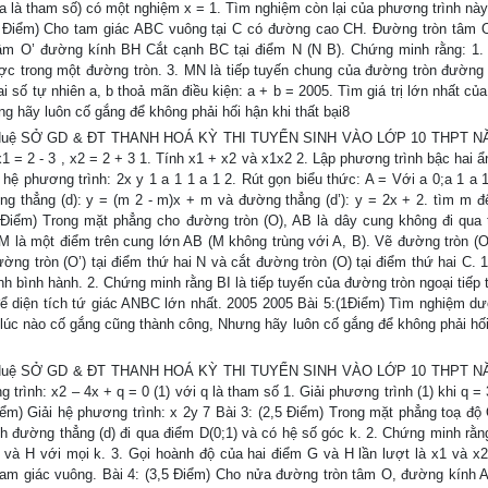
 a là tham số) có một nghiệm x = 1. Tìm nghiệm còn lại của phương trình này.
: (3 Điểm) Cho tam giác ABC vuông tại C có đường cao CH. Đường tròn tâm
tâm O’ đường kính BH Cắt cạnh BC tại điểm N (N B). Chứng minh rằng: 1.
ợc trong một đường tròn. 3. MN là tiếp tuyến chung của đường tròn đường
số tự nhiên a, b thoả mãn điều kiện: a + b = 2005. Tìm giá trị lớn nhất của
g hãy luôn cố gắng để không phải hối hận khi thất bại8
: Bùi Huệ SỞ GD & ĐT THANH HOÁ KỲ THI TUYỂN SINH VÀO LỚP 10 THPT 
 = 2 - 3 , x2 = 2 + 3 1. Tính x1 + x2 và x1x2 2. Lập phương trình bậc hai ẩ
i hệ phương trình: 2x y 1 a 1 1 a 1 2. Rút gọn biểu thức: A = Với a 0;a 1 a 
g thẳng (d): y = (m 2 - m)x + m và đường thẳng (d’): y = 2x + 2. tìm m 
5 Điểm) Trong mặt phẳng cho đường tròn (O), AB là dây cung không đi qua
 M là một điểm trên cung lớn AB (M không trùng với A, B). Vẽ đường tròn (O’
ờng tròn (O’) tại điểm thứ hai N và cắt đường tròn (O) tại điểm thứ hai C. 
h bình hành. 2. Chứng minh rằng BI là tiếp tuyến của đường tròn ngoại tiếp 
để diện tích tứ giác ANBC lớn nhất. 2005 2005 Bài 5:(1Điểm) Tìm nghiệm d
 lúc nào cố gắng cũng thành công, Nhưng hãy luôn cố gắng để không phải hối
: Bùi Huệ SỞ GD & ĐT THANH HOÁ KỲ THI TUYỂN SINH VÀO LỚP 10 THPT 
ình: x2 – 4x + q = 0 (1) với q là tham số 1. Giải phương trình (1) khi q = 
Điểm) Giải hệ phương trình: x 2y 7 Bài 3: (2,5 Điểm) Trong mặt phẳng toạ độ
rình đường thẳng (d) đi qua điểm D(0;1) và có hệ số góc k. 2. Chứng minh rằ
t G và H với mọi k. 3. Gọi hoành độ của hai điểm G và H lần lượt là x1 và x
 tam giác vuông. Bài 4: (3,5 Điểm) Cho nửa đường tròn tâm O, đường kính 