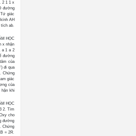
 2 1 1 x
 O đường
 Tứ giác
 kính AH
 tích ab.
NĂM HỌC
n x nhận
1 a 1 a 2
để đường
 tâm của
) đi qua
1. Chứng
tam giác
ương của
 hận khi
NĂM HỌC
3 2. Tìm
 Oxy cho
ng đường
2. Chứng
AB = 2R.