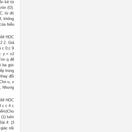
ến kẻ từ
ròn (O).
C, từ đó
R, không
 của biểu
NĂM HỌC
 2 2. Giả
i c 0;c 9
: y = x2
Tìm q để
ó ba góc
ếp trong
thay đổi
Cho u, v
g, Nhưng
NĂM HỌC
3 c c 4 c
 Điểm)Cho
 (1) luôn
ài 4: (3
giác nội