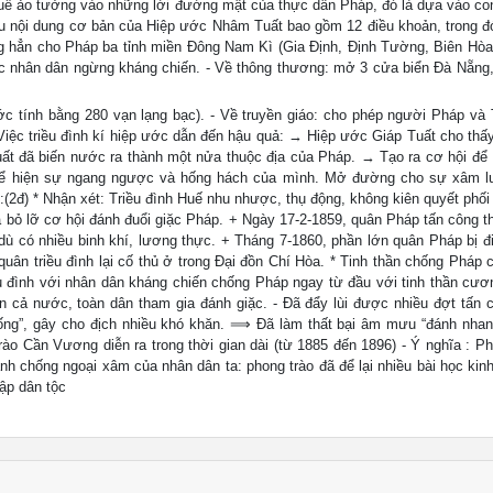
h Huế ảo tưởng vào những lời đường mật của thực dân Pháp, đó là dựa vào c
êu nội dung cơ bản của Hiệp ước Nhâm Tuất bao gồm 12 điều khoản, trong đ
ợng hẳn cho Pháp ba tỉnh miền Đông Nam Kì (Gia Định, Định Tường, Biên Hòa
uộc nhân dân ngừng kháng chiến. - Về thông thương: mở 3 cửa biển Đà Nẵng,
ước tính bằng 280 vạn lạng bạc). - Về truyền giáo: cho phép người Pháp và
Việc triều đình kí hiệp ước dẫn đến hậu quả: → Hiệp ước Giáp Tuất cho thấ
uất đã biến nước ra thành một nửa thuộc địa của Pháp. → Tạo ra cơ hội để
thể hiện sự ngang ngược và hống hách của mình. Mở đường cho sự xâm 
(2đ) * Nhận xét: Triều đình Huế nhu nhược, thụ động, không kiên quyết phối
 bỏ lỡ cơ hội đánh đuổi giặc Pháp. + Ngày 17-2-1859, quân Pháp tấn công t
 dù có nhiều binh khí, lương thực. + Tháng 7-1860, phần lớn quân Pháp bị đ
uân triều đình lại cố thủ ở trong Đại đồn Chí Hòa. * Tinh thần chống Pháp 
ều đình với nhân dân kháng chiến chống Pháp ngay từ đầu với tinh thần cươ
n cả nước, toàn dân tham gia đánh giặc. - Đã đẩy lùi được nhiều đợt tấn 
ống”, gây cho địch nhiều khó khăn. ⟹ Đã làm thất bại âm mưu “đánh nhan
trào Cần Vương diễn ra trong thời gian dài (từ 1885 đến 1896) - Ý nghĩa : Ph
nh chống ngoại xâm của nhân dân ta: phong trào đã để lại nhiều bài học kin
ập dân tộc