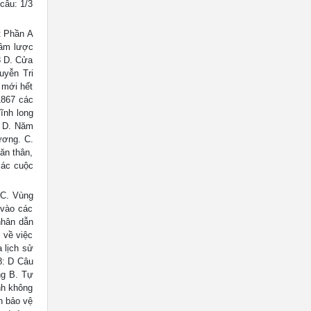
câu: 1/3
 Phần A
xâm lược
8 D. Cửa
uyễn Tri
 mới hết
1867 các
ĩnh long
. D. Năm
ương. C.
ăn thân,
các cuộc
 C. Vùng
 vào các
nhân dẫn
 về việc
 lịch sử
8: D Câu
ng B. Tự
nh không
h bảo vệ