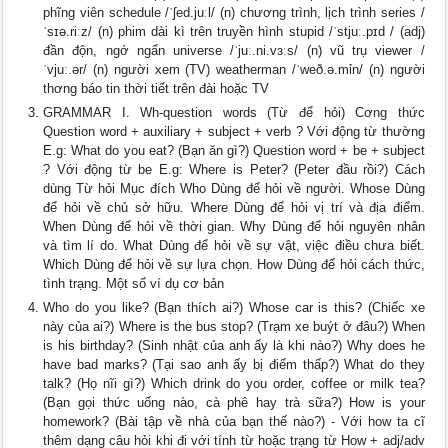
phĩng viên schedule /ˈʃed.juːl/ (n) chương trình, lịch trình series /
ˈsɪə.riːz/ (n) phim dài kì trên truyền hình stupid /ˈstjuː.pɪd / (adj)
đần độn, ngớ ngẩn universe /ˈjuː.ni.vɜːs/ (n) vũ trụ viewer /
ˈvjuː.ər/ (n) người xem (TV) weatherman /ˈweð.ə.mỉn/ (n) người
thơng báo tin thời tiết trên đài hoặc TV
GRAMMAR I. Wh-question words (Từ để hỏi) Cơng thức
Question word + auxiliary + subject + verb ? Với động từ thường
E.g: What do you eat? (Bạn ăn gì?) Question word + be + subject
? Với động từ be E.g: Where is Peter? (Peter đầu rồi?) Cách
dùng Từ hỏi Mục đích Who Dùng để hỏi về người. Whose Dùng
để hỏi về chủ sở hữu. Where Dùng để hỏi vị trí và địa điểm.
When Dùng để hỏi về thời gian. Why Dùng để hỏi nguyên nhân
và tìm lí do. What Dùng để hỏi về sự vật, việc điều chưa biết.
Which Dùng để hỏi về sự lựa chọn. How Dùng để hỏi cách thức,
tình trạng. Một số ví dụ cơ bản
Who do you like? (Bạn thích ai?) Whose car is this? (Chiếc xe
này của ai?) Where is the bus stop? (Trạm xe buýt ở đâu?) When
is his birthday? (Sinh nhật của anh ấy là khi nào?) Why does he
have bad marks? (Tại sao anh ấy bị điểm thấp?) What do they
talk? (Họ nĩi gì?) Which drink do you order, coffee or milk tea?
(Bạn gọi thức uống nào, cà phê hay trà sữa?) How is your
homework? (Bài tập về nhà của bạn thế nào?) - Với how ta cĩ
thêm dạng câu hỏi khi đi với tính từ hoặc trạng từ How + adj/adv