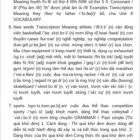
Meaning fourth /fɔːθ/ số thứ 4 fifth /fɪfθ/ số thứ 5 II. Consonant /
ð/ (Phụ âm /ð/) “th” được phát âm là /ð/ Examples Transcription
Meaning they /ðeɪ/ họ father /ˈfɑːðə(r)/ bố, cha Unit 8
VOCABULARY
New words Transcription Meaning athlete /ˈỉθ.liːt/ (n) vận động
viên basketball /ˈbɑː.skɪt.bɔːl/ (n) mơn bĩng rổ boat /bəʊt/ (n) con
thuyền career /kəˈrɪər/ (n) nghề nghiệp, sự nghiệp congratulation
/kənˌgrỉt.jʊˈleɪ.ʃən/ (n) sự chúc mừng elect /ɪˈlekt/ (v) lựa chọn,
bầu chọn equipment /ɪˈkwɪp.mənt/ (n) thiết bị, dụng cụ exhausted
/ɪgˈzɔː.stɪd/ (adj) mệt nhồi, mệt lử fantastic /fỉnˈtỉs.tɪk/ (adj) tuyệt
diệu fit /fɪt/ (adj) mạnh khoẻ goggles /ˈgɒg.l ̩z/ (n) kính (để bơi)
gym /dʒɪm/ (n) trung tâm thể dục last /lɑːst/ (v) kéo dài marathon
/ˈmỉr.ə.θən/ (n) cuộc đua ma-ra-tơng racket /ˈrỉk.ɪt/ (n) cái vợt
(cầu lơng ) regard /rɪˈgɑːd/ (v) coi là ring /rɪŋ/ (n) sàn đấu (boxing)
skateboard /ˈskeɪt.bɔːd/ (n, v) ván trượt, trượt ván ski /skiː/ (v,
n) trượt tuyết, ván trượt tuyết skiing /ˈskiː.ɪŋ/ (n) mơn trượt
tuyết
sports /spɔːtsˌkɒm.pəˈtɪʃ.ən/ cuộc đua thể thao competition
sporty /ˈspɔː.ti/ (adj) khoẻ mạnh, dáng thể thao volleyball /
ˈvɒl.i.bɔːl/ (n) mơn bĩng chuyền GRAMMAR I. Past simple (Thì
quá khứ đơn) 1. Cách dùng - Thì quá khứ đơn được dùng để
diễn tả một hành động đã xảy ra và kết thúc trong quá khứ. 2.
Dạng thức của thì quá khứ đơn Cơng thức thì quá khứ đơn với