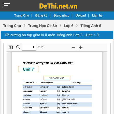
Trang Chủ
Đăng ký
Đăng nhập
Upload
Liên hệ
›
›
›
Trang Chủ
Trung Học Cơ Sở
Lớp 6
Tiếng Anh 6
Đề cương ôn tập giữa kì II môn Tiếng Anh Lớp 6 - Unit 7-9