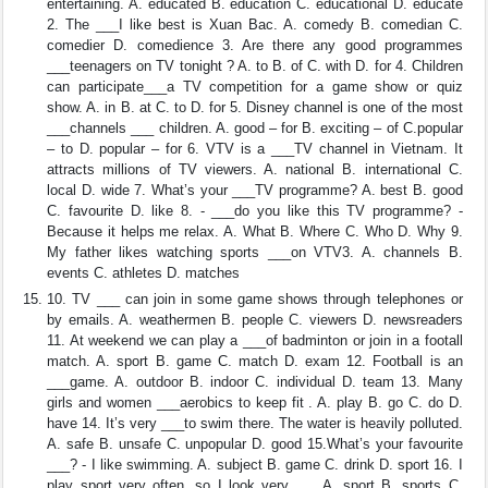
entertaining. A. educated B. education C. educational D. educate
2. The ___I like best is Xuan Bac. A. comedy B. comedian C.
comedier D. comedience 3. Are there any good programmes
___teenagers on TV tonight ? A. to B. of C. with D. for 4. Children
can participate___a TV competition for a game show or quiz
show. A. in B. at C. to D. for 5. Disney channel is one of the most
___channels ___ children. A. good – for B. exciting – of C.popular
– to D. popular – for 6. VTV is a ___TV channel in Vietnam. It
attracts millions of TV viewers. A. national B. international C.
local D. wide 7. What’s your ___TV programme? A. best B. good
C. favourite D. like 8. - ___do you like this TV programme? -
Because it helps me relax. A. What B. Where C. Who D. Why 9.
My father likes watching sports ___on VTV3. A. channels B.
events C. athletes D. matches
10. TV ___ can join in some game shows through telephones or
by emails. A. weathermen B. people C. viewers D. newsreaders
11. At weekend we can play a ___of badminton or join in a footall
match. A. sport B. game C. match D. exam 12. Football is an
___game. A. outdoor B. indoor C. individual D. team 13. Many
girls and women ___aerobics to keep fit . A. play B. go C. do D.
have 14. It’s very ___to swim there. The water is heavily polluted.
A. safe B. unsafe C. unpopular D. good 15.What’s your favourite
___? - I like swimming. A. subject B. game C. drink D. sport 16. I
play sport very often, so I look very___. A. sport B. sports C.