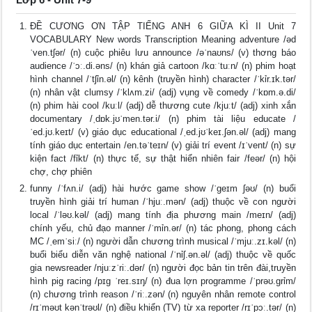
ĐỀ CƯƠNG ƠN TẬP TIẾNG ANH 6 GIỮA KÌ II Unit 7
VOCABULARY New words Transcription Meaning adventure /əd
ˈven.tʃər/ (n) cuộc phiêu lưu announce /əˈnaʊns/ (v) thơng báo
audience /ˈɔː.di.əns/ (n) khán giả cartoon /kɑːˈtuːn/ (n) phim hoạt
hình channel /ˈtʃỉn.əl/ (n) kênh (truyền hình) character /ˈkỉr.ɪk.tər/
(n) nhân vật clumsy /ˈklʌm.zi/ (adj) vụng về comedy /ˈkɒm.ə.di/
(n) phim hài cool /kuːl/ (adj) dễ thương cute /kjuːt/ (adj) xinh xắn
documentary /ˌdɒk.jʊˈmen.tər.i/ (n) phim tài liệu educate /
ˈed.jʊ.keɪt/ (v) giáo dục educational /ˌed.jʊˈkeɪ.ʃən.əl/ (adj) mang
tính giáo dục entertain /en.təˈteɪn/ (v) giải trí event /ɪˈvent/ (n) sự
kiện fact /fỉkt/ (n) thực tế, sự thật hiển nhiên fair /feər/ (n) hội
chợ, chợ phiên
funny /ˈfʌn.i/ (adj) hài hước game show /ˈgeɪm ʃəʊ/ (n) buổi
truyền hình giải trí human /ˈhjuː.mən/ (adj) thuộc về con người
local /ˈləʊ.kəl/ (adj) mang tính địa phương main /meɪn/ (adj)
chính yếu, chủ đạo manner /ˈmỉn.ər/ (n) tác phong, phong cách
MC /ˌemˈsiː/ (n) người dẫn chương trình musical /ˈmjuː.zɪ.kəl/ (n)
buổi biểu diễn văn nghệ national /ˈnỉʃ.ən.əl/ (adj) thuộc về quốc
gia newsreader /njuːzˈriː.dər/ (n) người đọc bản tin trên đài,truyền
hình pig racing /pɪg ˈreɪ.sɪŋ/ (n) đua lợn programme /ˈprəʊ.grỉm/
(n) chương trình reason /ˈriː.zən/ (n) nguyên nhân remote control
/rɪˈməʊt kənˈtrəʊl/ (n) điều khiển (TV) từ xa reporter /rɪˈpɔː.tər/ (n)