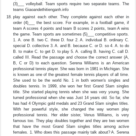
(3)___ volleyball. Team sports require two separate teams. The
teams Giaoandethitienganh.info
play against each other. They complete against each other in
order (4)___ the best score. For example, in a football game, if
team A scores 4 points and team B scores 2 points, team A wins
the game. Team sports are sometimes (5)___ competitive sports.
1. A. one B. two C. three D. four 2. A. individual B. ordinary C.
special D. collective 3. A. and B. because C. or D. so 4. A. to do
B. to make C. to get D. to play 5. A. calling B. having C. call D.
called III. Read the passage and choose the correct answer (A,
B, C or D) to each question. Serena Williams is an American
professional tennis player. She was born in 1981 in Michigan. She
is known as one of the greatest female tennis players of all time.
She used to be the world No. 1 in both women's singles and
doubles tennis. In 1999, she won her first Grand Slam singles
title. She started playing tennis when she was very young. She
turned professional when she was Just 14 years old. So far, she
has had 4 Olympic gold medals and 23 Grand Slam singles titles.
With her powerful style, she changed the way women play
professional tennis. Her elder sister, Venus Williams, is very
famous too. They play doubles together and they are two women
that have the most Grand Slam singles titles among active
females. 1. Who does this passage mainly talk about? A. Serena