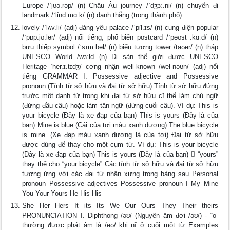
Europe /ˈjʊə.rəp/ (n) Châu Âu journey /ˈdʒɜː.ni/ (n) chuyến đi
landmark /ˈlỉnd.mɑːk/ (n) danh thắng (trong thành phố)
lovely /ˈlʌv.li/ (adj) đáng yêu palace /ˈpỉl.ɪs/ (n) cung điện popular
/ˈpɒp.jʊ.lər/ (adj) nổi tiếng, phổ biến postcard /ˈpəʊst .kɑːd/ (n)
bưu thiếp symbol /ˈsɪm.bəl/ (n) biểu tượng tower /taʊər/ (n) tháp
UNESCO World /wɜːld (n) Di sản thế giới được UNESCO
Heritage ˈher.ɪ.tɪdʒ/ cơng nhận well-known /wel-nəʊn/ (adj) nổi
tiếng GRAMMAR I. Possessive adjective and Possessive
pronoun (Tính từ sở hữu và đại từ sở hữu) Tính từ sở hữu đứng
trước một danh từ trong khi đại từ sở hữu cĩ thể làm chủ ngữ
(đứng đầu câu) hoặc làm tân ngữ (đứng cuối câu). Ví dụ: This is
your bicycle (Đây là xe đạp của bạn) This is yours (Đây là của
bạn) Mine is blue (Cái của tơi màu xanh dương) The blue bicycle
is mine. (Xe đạp màu xanh dương là của tơi) Đại từ sở hữu
được dùng để thay cho một cụm từ. Ví dụ: This is your bicycle
(Đây là xe đạp của bạn) This is yours (Đây là của bạn)  “yours”
thay thế cho “your bicycle” Các tính từ sở hữu và đại từ sở hữu
tương ứng với các đại từ nhân xưng trong bảng sau Personal
pronoun Possessive adjectives Possessive pronoun I My Mine
You Your Yours He His His
She Her Hers It its Its We Our Ours They Their theirs
PRONUNCIATION I. Diphthong /əʊ/ (Nguyên âm đơi /əʊ/) - “o”
thường được phát âm là /əʊ/ khi nĩ ở cuối một từ Examples