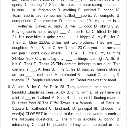
sporty D. sporting 17. She’d like to watch motor racing because it
is very___. A. frightening B. exciting C. excited D. boring 18.
Team sports are sometimes callled___sports. A. compete B.
competition C. competitor D. competitive 19. My sister is a
___volleyball player. A. badly B. well C. good D. skillfully 20.
Playing sports helps us get ___. A. free B. fat C. fittest D. fitter
21. His new bike is quite small. ___ is bigger. A. My B. Her C.
Their D. Mine 22.David has got two brothers. They are ___
daughters. A. its B. his C. her D. their 23.Can you lend me your
red pen? I don’t know where ___ is. A. I B. me C. my D. mine
24.New York City is a big city. ___ buildings are high. A. Its B.
It’s C. Their D. Theirs 25.This camera belongs to my aunt. This
camera is ___. A. hers B. mine C. his D. ours 26.Hanoi’s streets
are too ___ at rush hour. A. interested B. crowded C. exciting D.
friendly 27. People celebrate it ___ an Easter breakfast or meal.
A. with B. by C. for D. in 28. They decorate their house ___
beautiful Christmas trees. A. by B. on C. with D. of 29.There are
a lot of ___ in Thailand. A. Shop B. restaurant C. floating markets
D. street food 30.The Eiffel Tower is a famous ___ of Paris. A.
Square B. cathedral C. landmark D. principal III. Choose the
word(s) CLOSEST in meaning to the underlined words in each of
the following questions. 1. The film is exciting A. boring B.
interesting C. tired D. peaceful 2.They are interested in this