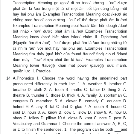
Transcription Meaning go /gəʊ/ đi no /nəʊ/ khơng - “oa” được
phát âm là /əʊ/ trong một từ cĩ một âm tiết tận cùng bằng một
hay hai phụ âm Examples Transcription Meaning coat /kəʊt/ áo
chồng road /rəʊd/ con đường - “ou” cĩ thể được phát âm là /əʊ/
Examples Transcription Meaning soul /səʊl/ tâm hồn dough /dəʊ/
bột nhão - “ow” được phát âm là /əʊ/ Examples Transcription
Meaning know /nəʊ/ biết slow /sləʊ/ chậm II. Diphthong /aʊ/
(Nguyên âm đơi /aʊ/) - “ou” được phát âm là /aʊ/ trong những từ
cĩ nhĩm “aʊ” với một hay hai phụ âm. Examples Transcription
Meaning tìm thấy (quá khứ của found /faʊnd/ find) cloud /klaʊd
đám mây - “ow” được phát âm là /aʊ/. Examples Transcription
Meaning tower /taʊə(r)/ khăn mặt power /paʊə(r)/ sức mạnh,
quyền lực II. Practice
A.Phonetics I. Choose the word having the underlined part
pronounced differently in each line. 1. A. weather B. brother C.
breathe D. cloth 2. A. tooth B. maths C. father D. thing 3. A.
theatre B. thunder C. those D. thick 4. A. family B. sportsman C.
congrats D. marathon 5. A. clever B. comedy C. educate D.
helmet 6. A. any B. fat C. dad D. glad 7. A. south B. house C.
soul D. noun 8. A. know B. cow C. slow D. show 9. A. how B.
show C. follow D. pillow 10.A. close B. knot C. note D. post B.
Vocabulary and Grammar I. Choose the correct answers A, B, C,
or D to finish the sentences. 1. The program can be both ___and