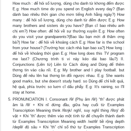
How much : để hỏi số lượng, dùng cho danh từ khơng đếm được
E.g: How much time do you spend on English every day? (Bạn
dành bao nhiêu thời gian cho mơn tiếng Anh hằng ngày?) How
many : để hỏi số lượng, dùng cho danh từ đếm được E.g: How
many brothers and sisters do you have? (Bạn cĩ bao nhiêu anh
chị em?) How often: để hỏi về sự thường xuyên E.g: How often
do you visit your grandparents?(Bao lâu bạn mới đi thăm ơng
bà?) How far : để hỏi về khoảng cách E.g: How far is the school
from your house? (Trường học cách nhà bạn bao xa?) How long :
để hỏi về khoảng thời gian E.g: How long does this TV program
me last? (Chương trình ti vi này kéo dài bao lâu?) II.
Conjunctions (Liên từ) Liên từ Cách dùng and Dùng để thêm
thơng tin vào câu nĩi. E.g: My brother and I play football. but
Dùng để nêu lên hai thơng tin đối ngược nhau. E.g: She wants
good marks, but she doesn't study hard. so Dùng để chỉ kết quả,
hệ quả, phía trước so luơn cĩ dấu phẩy. E.g: It's raining, so I'll
stay at home.
PRONUNCIATION I. Consonant /θ/ (Phụ âm /θ/) “th” được phát
âm là /θ/ + Khi nĩ đứng đầu, giữa hay cuối từ Examples
Transcription Meaning think /θɪŋk/ nghĩ, suy nghĩ thing /θɪŋ/ đồ
vật + Khi “th” được thêm vào một tính từ để chuyển thành danh
từ Examples Transcription Meaning width /wɪtθ/ bề rộng depth
/depθ/ độ sâu + Khi “th” chỉ số thứ tự Examples Transcription