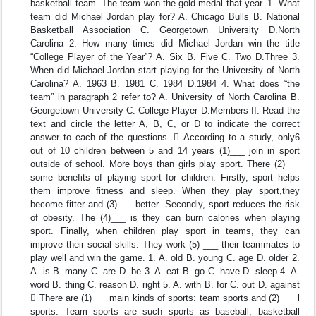
basketball team. The team won the gold medal that year. 1. What
team did Michael Jordan play for? A. Chicago Bulls B. National
Basketball Association C. Georgetown University D.North
Carolina 2. How many times did Michael Jordan win the title
“College Player of the Year”? A. Six B. Five C. Two D.Three 3.
When did Michael Jordan start playing for the University of North
Carolina? A. 1963 B. 1981 C. 1984 D.1984 4. What does “the
team” in paragraph 2 refer to? A. University of North Carolina B.
Georgetown University C. College Player D.Members II. Read the
text and circle the letter A, B, C, or D to indicate the correct
answer to each of the questions.  According to a study, only6
out of 10 children between 5 and 14 years (1)___ join in sport
outside of school. More boys than girls play sport. There (2)___
some benefits of playing sport for children. Firstly, sport helps
them improve fitness and sleep. When they play sport,they
become fitter and (3)___ better. Secondly, sport reduces the risk
of obesity. The (4)___ is they can burn calories when playing
sport. Finally, when children play sport in teams, they can
improve their social skills. They work (5) ___ their teammates to
play well and win the game. 1. A. old B. young C. age D. older 2.
A. is B. many C. are D. be 3. A. eat B. go C. have D. sleep 4. A.
word B. thing C. reason D. right 5. A. with B. for C. out D. against
 There are (1)___ main kinds of sports: team sports and (2)___ l
sports. Team sports are such sports as baseball, basketball