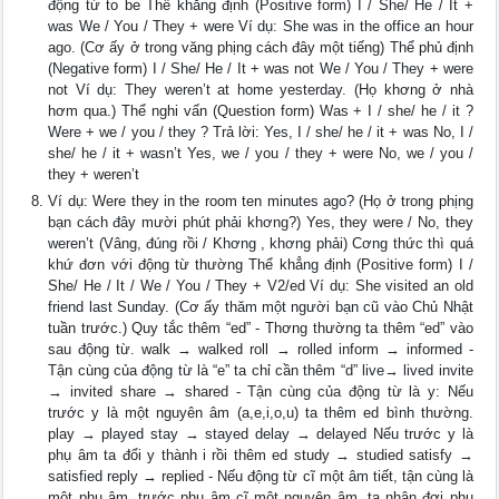
động từ to be Thể khẳng định (Positive form) I / She/ He / It +
was We / You / They + were Ví dụ: She was in the office an hour
ago. (Cơ ấy ở trong văng phịng cách đây một tiếng) Thể phủ định
(Negative form) I / She/ He / It + was not We / You / They + were
not Ví dụ: They weren’t at home yesterday. (Họ khơng ở nhà
hơm qua.) Thể nghi vấn (Question form) Was + I / she/ he / it ?
Were + we / you / they ? Trả lời: Yes, I / she/ he / it + was No, I /
she/ he / it + wasn’t Yes, we / you / they + were No, we / you /
they + weren’t
Ví dụ: Were they in the room ten minutes ago? (Họ ở trong phịng
bạn cách đây mười phút phải khơng?) Yes, they were / No, they
weren’t (Vâng, đúng rồi / Khơng , khơng phải) Cơng thức thì quá
khứ đơn với động từ thường Thể khẳng định (Positive form) I /
She/ He / It / We / You / They + V2/ed Ví dụ: She visited an old
friend last Sunday. (Cơ ấy thăm một người bạn cũ vào Chủ Nhật
tuần trước.) Quy tắc thêm “ed” - Thơng thường ta thêm “ed” vào
sau động từ. walk → walked roll → rolled inform → informed -
Tận cùng của động từ là “e” ta chỉ cần thêm “d” live→ lived invite
→ invited share → shared - Tận cùng của động từ là y: Nếu
trước y là một nguyên âm (a,e,i,o,u) ta thêm ed bình thường.
play → played stay → stayed delay → delayed Nếu trước y là
phụ âm ta đổi y thành i rồi thêm ed study → studied satisfy →
satisfied reply → replied - Nếu động từ cĩ một âm tiết, tận cùng là
một phụ âm, trước phụ âm cĩ một nguyên âm, ta nhân đơi phụ