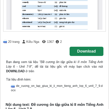
20 trang
Kiều Nga
1367
2
Download
Bạn đang xem tài liệu
"Đề cương ôn tập giữa kì II môn Tiếng Anh
Lớp 6 - Unit 7-9"
, để tải tài liệu gốc về máy bạn click vào nút
DOWNLOAD
ở trên
Tài liệu đính kèm:
de_cuong_on_tap_giua_ki_ii_mon_tieng_anh_lop_6_unit_7_9.d
ocx
Nội dung text: Đề cương ôn tập giữa kì II môn Tiếng Anh
Lớp 6 - Unit 7-9