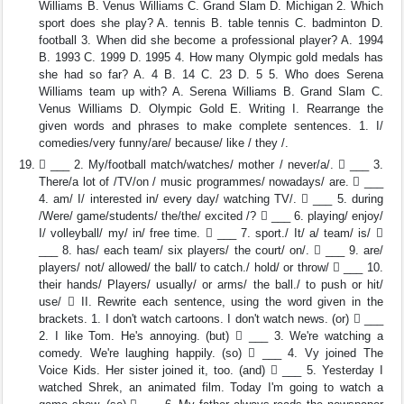
Williams B. Venus Williams C. Grand Slam D. Michigan 2. Which
sport does she play? A. tennis B. table tennis C. badminton D.
football 3. When did she become a professional player? A. 1994
B. 1993 C. 1999 D. 1995 4. How many Olympic gold medals has
she had so far? A. 4 B. 14 C. 23 D. 5 5. Who does Serena
Williams team up with? A. Serena Williams B. Grand Slam C.
Venus Williams D. Olympic Gold E. Writing I. Rearrange the
given words and phrases to make complete sentences. 1. I/
comedies/very funny/are/ because/ like / they /.
 ___ 2. My/football match/watches/ mother / never/a/.  ___ 3.
There/a lot of /TV/on / music programmes/ nowadays/ are.  ___
4. am/ I/ interested in/ every day/ watching TV/.  ___ 5. during
/Were/ game/students/ the/the/ excited /?  ___ 6. playing/ enjoy/
I/ volleyball/ my/ in/ free time.  ___ 7. sport./ It/ a/ team/ is/ 
___ 8. has/ each team/ six players/ the court/ on/.  ___ 9. are/
players/ not/ allowed/ the ball/ to catch./ hold/ or throw/  ___ 10.
their hands/ Players/ usually/ or arms/ the ball./ to push or hit/
use/  II. Rewrite each sentence, using the word given in the
brackets. 1. I don't watch cartoons. I don't watch news. (or)  ___
2. I like Tom. He's annoying. (but)  ___ 3. We're watching a
comedy. We're laughing happily. (so)  ___ 4. Vy joined The
Voice Kids. Her sister joined it, too. (and)  ___ 5. Yesterday I
watched Shrek, an animated film. Today I'm going to watch a