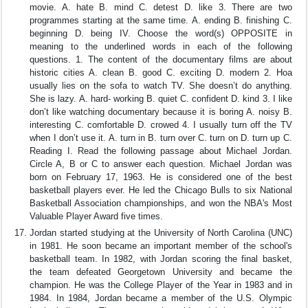
movie. A. hate B. mind C. detest D. like 3. There are two
programmes starting at the same time. A. ending B. finishing C.
beginning D. being IV. Choose the word(s) OPPOSITE in
meaning to the underlined words in each of the following
questions. 1. The content of the documentary films are about
historic cities A. clean B. good C. exciting D. modern 2. Hoa
usually lies on the sofa to watch TV. She doesn’t do anything.
She is lazy. A. hard- working B. quiet C. confident D. kind 3. I like
don’t like watching documentary because it is boring A. noisy B.
interesting C. comfortable D. crowed 4. I usually turn off the TV
when I don’t use it. A. turn in B. turn over C. turn on D. turn up C.
Reading I. Read the following passage about Michael Jordan.
Circle A, B or C to answer each question. Michael Jordan was
born on February 17, 1963. He is considered one of the best
basketball players ever. He led the Chicago Bulls to six National
Basketball Association championships, and won the NBA's Most
Valuable Player Award five times.
Jordan started studying at the University of North Carolina (UNC)
in 1981. He soon became an important member of the school's
basketball team. In 1982, with Jordan scoring the final basket,
the team defeated Georgetown University and became the
champion. He was the College Player of the Year in 1983 and in
1984. In 1984, Jordan became a member of the U.S. Olympic