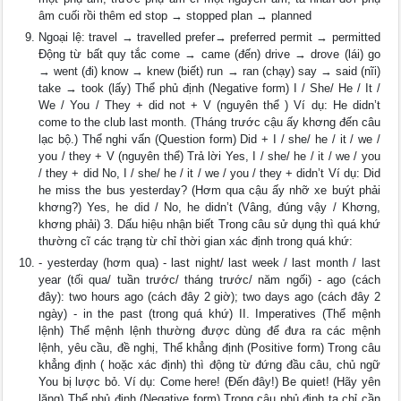
âm cuối rồi thêm ed stop → stopped plan → planned
Ngoại lệ: travel → travelled prefer→ preferred permit → permitted
Động từ bất quy tắc come → came (đến) drive → drove (lái) go
→ went (đi) know → knew (biết) run → ran (chạy) say → said (nĩi)
take → took (lấy) Thể phủ định (Negative form) I / She/ He / It /
We / You / They + did not + V (nguyên thể ) Ví dụ: He didn’t
come to the club last month. (Tháng trước cậu ấy khơng đến câu
lạc bộ.) Thể nghi vấn (Question form) Did + I / she/ he / it / we /
you / they + V (nguyên thể) Trả lời Yes, I / she/ he / it / we / you
/ they + did No, I / she/ he / it / we / you / they + didn’t Ví dụ: Did
he miss the bus yesterday? (Hơm qua cậu ấy nhỡ xe buýt phải
khơng?) Yes, he did / No, he didn’t (Vâng, đúng vậy / Khơng,
khơng phải) 3. Dấu hiệu nhận biết Trong câu sử dụng thì quá khứ
thường cĩ các trạng từ chỉ thời gian xác định trong quá khứ:
- yesterday (hơm qua) - last night/ last week / last month / last
year (tối qua/ tuần trước/ tháng trước/ năm ngối) - ago (cách
đây): two hours ago (cách đây 2 giờ); two days ago (cách đây 2
ngày) - in the past (trong quá khứ) II. Imperatives (Thể mệnh
lệnh) Thể mệnh lệnh thường được dùng để đưa ra các mệnh
lệnh, yêu cầu, đề nghị, Thể khẳng định (Positive form) Trong câu
khẳng định ( hoặc xác định) thì động từ đứng đầu câu, chủ ngữ
You bị lược bỏ. Ví dụ: Come here! (Đến đây!) Be quiet! (Hãy yên
lặng) Thể phủ định (Negative form) Trong câu phủ định ta chỉ cần