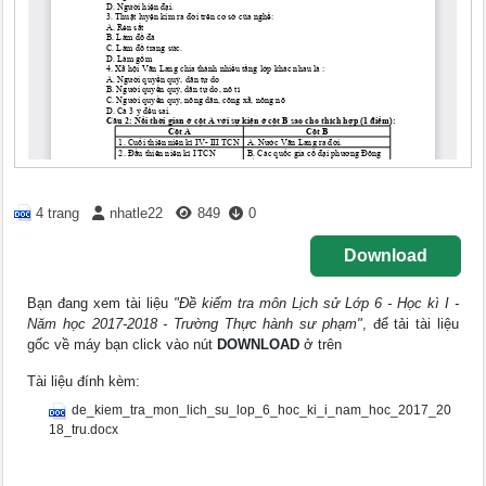
4 trang
nhatle22
849
0
Download
Bạn đang xem tài liệu
"Đề kiểm tra môn Lịch sử Lớp 6 - Học kì I -
Năm học 2017-2018 - Trường Thực hành sư phạm"
, để tải tài liệu
gốc về máy bạn click vào nút
DOWNLOAD
ở trên
Tài liệu đính kèm:
de_kiem_tra_mon_lich_su_lop_6_hoc_ki_i_nam_hoc_2017_20
18_tru.docx