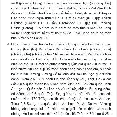
số 0 (phương Đông) + Sáng tạo hệ chữ cái a, b, c (phương Tây)
- Các ngành khoa học: 0.5 + Toán, Vật lý, Lịch sử đạt đến trình
độ cao. + Nhiều nhà khoa học nổi tiếng: Talet, Acsimet, Pitago -
Các công trình nghệ thuật: 0.5 + Kim tự tháp (Ai Cập); Thành
Babilon (Lưỡng Hà). + Đền Páctênông (Hi lạp); Đấu trường
Côlidê (Rôma) . 2 Vẽ sơ đồ tổ chức bộ máy nhà nước Văn Lang
và nêu nhận xét về tổ chức bộ máy đó. * Sơ đồ tổ chức bộ máy
nhà nước Văn Lang: 2.0
Hùng Vương Lạc hầu – Lạc tướng (Trung ương) Lạc tướng Lạc
tướng (bộ) (bộ) Bồ chính Bồ chính Bồ chính (chiềng, chạ)
(chiềng, chạ) (chiềng, chạ) * Nhận xét: Nhà nước Văn Lang chưa
có quân đội và luật pháp. 1.0 Đó là một nhà nước tuy còn đơn
giản nhưng đã là một tổ chức chính quyền cai quản đất nước. 3
Nhà nước Âu Lạc sụp đổ trong hoàn cảnh nào? Theo em, sự thất
bại của An Dương Vương để lại cho đời sau bài học gì? *Hoàn
cảnh - Năm 207 TCN, nhân lúc nhà Tần suy yếu, Triệu Đà đã cắt
đất 3 0.5 quận thành lập nước Nam Việt, sau đó đem quân đánh
Âu Lạc. - Quân dân Âu Lạc có vũ khí tốt, chiến đấu dũng cảm,
đã đánh bại 0.5 quân Triệu Đà, giữ vững nền độc lập của đất
nước - Năm 179 TCN, sau khi chia rẽ nội bộ nhà nước Âu Lạc,
Triệu 0.5 Đà lại sai quân đánh Âu Lạc. Do An Dương Vương
không đề phòng, lại mất hết tướng giỏi nên bị thất bại nhanh
chóng. Âu Lạc rơi vào ách đô hộ của nhà Triệu. * Bài học 0.25 -