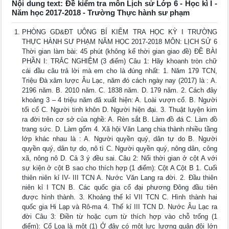
Nội dung text: Đề kiểm tra môn Lịch sử Lớp 6 - Học kì I -
Năm học 2017-2018 - Trường Thực hành sư phạm
PHÒNG GD&ĐT UÔNG BÍ KIỂM TRA HỌC KỲ I TRƯỜNG
THỰC HÀNH SƯ PHẠM NĂM HỌC 2017-2018 MÔN: LỊCH SỬ 6
Thời gian làm bài: 45 phút (không kể thời gian giao đề) ĐỀ BÀI
PHẦN I: TRẮC NGHIỆM (3 điểm) Câu 1: Hãy khoanh tròn chữ
cái đầu câu trả lời mà em cho là đúng nhất: 1. Năm 179 TCN,
Triệu Đà xâm lược Âu Lạc, năm đó cách ngày nay (2017) là : A.
2196 năm. B. 2010 năm. C. 1838 năm. D. 179 năm. 2. Cách đây
khoảng 3 – 4 triệu năm đã xuất hiện: A. Loài vượn cổ. B. Người
tối cổ C. Người tinh khôn D. Người hiện đại. 3. Thuật luyện kim
ra đời trên cơ sở của nghề: A. Rèn sắt B. Làm đồ đá C. Làm đồ
trang sức. D. Làm gốm 4. Xã hội Văn Lang chia thành nhiều tầng
lớp khác nhau là : A. Người quyền quý, dân tự do B. Người
quyền quý, dân tự do, nô tì C. Người quyền quý, nông dân, công
xã, nông nô D. Cả 3 ý đều sai. Câu 2: Nối thời gian ở cột A với
sự kiện ở cột B sao cho thích hợp (1 điểm): Cột A Cột B 1. Cuối
thiên niên kỉ IV- III TCN A. Nước Văn Lang ra đời. 2. Đầu thiên
niên kỉ I TCN B. Các quốc gia cổ đại phương Đông đầu tiên
được hình thành. 3. Khoảng thế kỉ VII TCN C. Hình thành hai
quốc gia Hi Lạp và Rô-ma 4. Thế kỉ III TCN D. Nước Âu Lạc ra
đời Câu 3: Điền từ hoặc cụm từ thích hợp vào chỗ trống (1
điểm): Cổ Loa là một (1) Ở đây có một lực lượng quân đội lớn