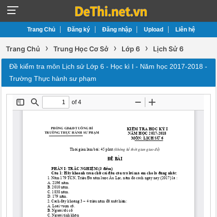
Trang Chủ
Đăng ký
Đăng nhập
Upload
Liên hệ
›
›
›
Trang Chủ
Trung Học Cơ Sở
Lớp 6
Lịch Sử 6
Đề kiểm tra môn Lịch sử Lớp 6 - Học kì I - Năm học 2017-2018 -
Trường Thực hành sư phạm