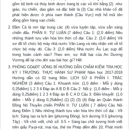
gồm bộ binh và thủy binh được trang bị các vũ khí bằng (2) .như
giáo, rìu chiến, dao găm và đặc biệt là (3) Các nhà khảo cổ đã
phát hiện được ở phía nam thành (Cầu Vực) một hố mũi tên
đồng gồm hàng vạn chiếc.
Đầm Cả là nơi tập trung các (4) vừa luyện tập, vừa sẵn sàng
chiến đấu. PHẦN II: TỰ LUẬN (7 điểm) Câu 1: (2,0 điểm) Nêu
những thành tựu văn hóa lớn thời cổ đại. Câu 2: (3,0 điểm) Vẽ
sơ đồ tổ chức bộ máy nhà nước Văn Lang và nêu nhận xét về tổ
chức bộ máy đó. Câu 3: (2,0 điểm) Nhà nước Âu Lạc sụp đổ
trong hoàn cảnh nào? Theo em, sự thất bại của An Dương
Vương để lại cho đời sau bài học gì? Hết
PHÒNG GD&ĐT UÔNG BÍ HƯỚNG DẪN CHẤM KIỂM TRA HỌC
KỲ I TRƯỜNG: THỰC HÀNH SƯ PHẠM Năm học 2017-2018
Hướng dẫn có 02 trang Môn: LỊCH SỬ 6 PHẦN I: TRẮC
NGHIỆM (3 điểm) Câu 1: Khoanh tròn: (1,0 điểm - Mỗi ý đúng
0,25điểm) 1 2 3 4 Đáp án A B D B Câu 2: Nối ý: (1,0 điểm - Mỗi ý
đúng 0,25điểm) 1 2 3 4 Đáp án B C A D Câu 3: Điền khuyết: (1,0
điểm - Mỗi ý đúng 0,25điểm) (1) (2) (3) (4) Đáp án Quân thành
Đồng Nỏ Thuyền chiến PHẦN II: TỰ LUẬN ( 7 điểm) Câu Nội
dung Điểm 1 Nêu những thành tựu văn hóa lớn thời cổ đại - Về
lịch: Sáng tạo ra lịch âm (phương Đông), lịch dương 0.5 (phương
Tây) - Về chữ viết, chữ số: 0.5 + Sáng tạo chữ tượng hình viết
trên giấy Pa-pi-rút, mai rùa, thẻ tre Phép đếm đến 10; Phát minh