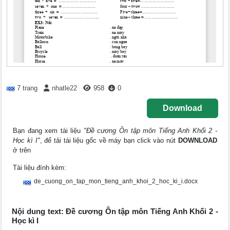
7 trang
nhatle22
958
0
Download
Bạn đang xem tài liệu
"Đề cương Ôn tập môn Tiếng Anh Khối 2 -
Học kì I"
, để tải tài liệu gốc về máy bạn click vào nút
DOWNLOAD
ở trên
Tài liệu đính kèm:
de_cuong_on_tap_mon_tieng_anh_khoi_2_hoc_ki_i.docx
Nội dung text: Đề cương Ôn tập môn Tiếng Anh Khối 2 -
Học kì I