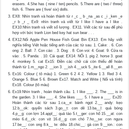
erasers. 4.She has ( nine / ten) pencils. 5.There are ( two / three)
fish. 6. There are ( five/ six) dolls.
EX8: Nhìn tranh và hoàn thành từ r _c _ b _na _as c _i _ken _e
_r b _r _ Ex9: nhìn tranh và viết từ I like I have a I like .
EX10:Nhìn tranh và viết số lượng . EX11. Viết các từ sau để phù
hợp với bức tranh Lion bed key hat sun bear . . .
EX12:Nối Apple Pen House Fish Goat Bin EX13: Em hãy viết
nghĩa tiếng Việt hoặc tiếng anh của các từ sau. 1. Cake: . 6. Con
ong: 2. Ball: 7. Con cáo: . 3. Dog: . 8. Con voi: 4. Goat: 9. Cửa ra
vào: . 5. Panda: . 10. Cái quạt: EX14: NỐi 1. pig 2. horse 3. goat
4. monkey 5. cat Ex15: Điền các chữ cái còn thiếu để hoàn
thành từ 1.m__ngo 2. __ion 3. __ish 4.__uck 5._ite 6.__all 8.__en
Ex16: Colour ( tô màu) 1. Green 6 2 4 2. Yellow 1 3. Red 3 4.
Orange 5. Blue 5 6. Brown Ex17. Match and Write ( Nối và tính)
Ex18. Colour (tô màu)
Ex19.Nhìn tranh , hoàn thành câu. 1. I like ___. 2. The ___ is in
the garden. 3. I like ___. 4. She likes ___. 5. I have a ___. Ex20:
Hoàn thành các từ sau 1.ca__e: bánh ngọt 2.__ andy: kẹo
12.b__ok: quyển sách 3.go__t: con dê 13.ba__l: quả bóng
4.p__g: con lợn 14.appl__: quả táo 5.t__ger: con hổ 15.__at: con
mèo 6.d__ck: con vịt 16.d__g: con chó 7.ho__se: con ngựa
17.be__: con ong 8.k__ te: diều 18.chic__: gà con 9.__ion.: con