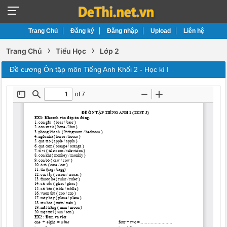
Trang Chủ
Đăng ký
Đăng nhập
Upload
Liên hệ
›
›
Trang Chủ
Tiểu Học
Lớp 2
Đề cương Ôn tập môn Tiếng Anh Khối 2 - Học kì I