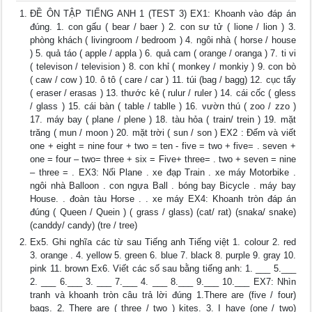
ĐỀ ÔN TẬP TIẾNG ANH 1 (TEST 3) EX1: Khoanh vào đáp án
đúng. 1. con gấu ( bear / baer ) 2. con sư tử ( lione / lion ) 3.
phòng khách ( livingroom / bedroom ) 4. ngôi nhà ( horse / house
) 5. quả táo ( apple / appla ) 6. quả cam ( orange / oranga ) 7. ti vi
( televison / television ) 8. con khỉ ( monkey / monkiy ) 9. con bò
( caw / cow ) 10. ô tô ( care / car ) 11. túi (bag / bagg) 12. cục tẩy
( eraser / erasas ) 13. thước kẻ ( rulur / ruler ) 14. cái cốc ( gless
/ glass ) 15. cái bàn ( table / tablle ) 16. vườn thú ( zoo / zzo )
17. máy bay ( plane / plene ) 18. tàu hỏa ( train/ trein ) 19. mặt
trăng ( mun / moon ) 20. mặt trời ( sun / son ) EX2 : Đếm và viết
one + eight = nine four + two = ten - five = two + five= . seven +
one = four – two= three + six = Five+ three= . two + seven = nine
– three = . EX3: Nối Plane . xe đạp Train . xe máy Motorbike .
ngôi nhà Balloon . con ngựa Ball . bóng bay Bicycle . máy bay
House. . đoàn tàu Horse . . xe máy EX4: Khoanh tròn đáp án
đúng ( Queen / Quein ) ( grass / glass) (cat/ rat) (snaka/ snake)
(canddy/ candy) (tre / tree)
Ex5. Ghi nghĩa các từ sau Tiếng anh Tiếng việt 1. colour 2. red
3. orange . 4. yellow 5. green 6. blue 7. black 8. purple 9. gray 10.
pink 11. brown Ex6. Viết các số sau bằng tiếng anh: 1. ___ 5.___
2. ___ 6.___ 3. ___ 7.___ 4. ___ 8.___ 9.___ 10.___ EX7: Nhìn
tranh và khoanh tròn câu trả lời đúng 1.There are (five / four)
bags. 2. There are ( three / two ) kites. 3. I have (one / two)